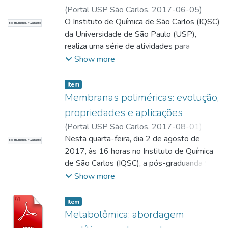
(
Portal USP São Carlos,
2017-06-05
)
Zambon, Sandra
O Instituto de Química de São Carlos (IQSC)
;
Zambon, Sandra; Redatora
No Thumbnail Available
da Universidade de São Paulo (USP),
realiza uma série de atividades para
comemorar a semana do Meio Ambiente.
Show more
Item
Membranas poliméricas: evolução,
propriedades e aplicações
(
Portal USP São Carlos,
2017-08-01
)
Zambon, Sandra
Nesta quarta-feira, dia 2 de agosto de
;
Vermeersch, Lilian
No Thumbnail Available
Aparecida Fiorini
2017, às 16 horas no Instituto de Química
;
Zambon, Sandra;
Redatora
de São Carlos (IQSC), a pós-graduanda Sra.
;
Vermeersch, Lilian Aparecida
Fiorini; Redatora
Lilian Aparecida Fiorini Vermeersch profere
Show more
seminário sobre a história evolutiva das
membranas poliméricas, suas propriedades
Item
e aplicações na indústria.
Metabolômica: abordagem