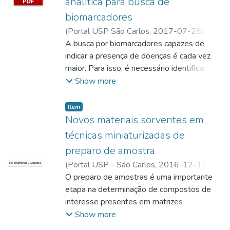
analítica para busca de
biomarcadores
(
Portal USP São Carlos,
2017-07-28
)
Zambon, Sandra
A busca por biomarcadores capazes de
;
Araújo, Bruno Rafael
;
Araújo, Bruno Rafael; Redator
indicar a presença de doenças é cada vez
;
Zambon,
Sandra; Redatora
maior. Para isso, é necessário identificar e
quantificar as pequenas moléculas
Show more
(metabólitos) que são produtos do
metabolismo de determinado organismo e
Item
são, portanto, capazes de dar informação
Novos materiais sorventes em
sobre os eventos bioquímicos decorrentes
técnicas miniaturizadas de
do funcionamento celular e estímulos
preparo de amostra
externos.
(
Portal USP - São Carlos,
2016-12-13
)
No Thumbnail Available
Zambon, Sandra
O preparo de amostras é uma importante
;
Zambon, Sandra; Serviço
de Comunicação
etapa na determinação de compostos de
interesse presentes em matrizes
complexas em baixos níveis de
Show more
concentração, explica Bruno Henrique