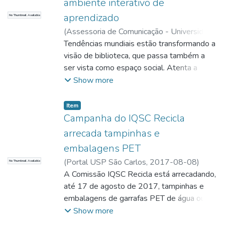
ambiente interativo de
aprendizado
No Thumbnail Available
(
Assessoria de Comunicação - Universidade
de São Paulo, campus São Carlos,
Tendências mundiais estão transformando a
2016-
07-27
visão de biblioteca, que passa também a
)
Zambon, Sandra
;
Zombon, Sandra;
Comunicação
ser vista como espaço social. Atenta a
;
Boracini, Fábio; Fotógrafo
estas mudanças, a equipe do Serviço de
Show more
Biblioteca e Informação (SBI) do Instituto
de Química de São Carlos (IQSC) da USP,
Item
com o apoio da Diretoria, iniciou em 2015
Campanha do IQSC Recicla
um processo de repensar o próprio espaço
arrecada tampinhas e
com um entreposto cultural ou ambiente
embalagens PET
interativo de aprendizagem
(
Portal USP São Carlos,
2017-08-08
)
No Thumbnail Available
Zambon, Sandra
A Comissão IQSC Recicla está arrecadando,
;
Zambon, Sandra; Redatora
até 17 de agosto de 2017, tampinhas e
embalagens de garrafas PET de água ou
refrigerante de 500 ou 600 mL para
Show more
colaborar em oficina de artesanato reciclado