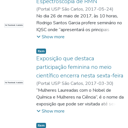
Espectroscopia de RMN
(
Portal USP São Carlos,
2017-05-24
)
Zambon, Sandra
No dia 26 de maio de 2017, às 10 horas,
;
Zambon, Sandra; Redatora
Rodrigo Santos Garcia profere seminário no
No Thumbnail Available
IQSC onde “apresentará os principais
conceitos da RMN e as principais
Show more
sequências de pulsos utilizadas na RMN-DT
para caracterização de amostras com
Item
componentes de alta e baixa mobilidade
Exposição que destaca
molecular e amostras heterogêneas”.
participação feminina no meio
científico encerra nesta sexta-feira
(
Portal USP São Carlos,
2017-03-30
)
No Thumbnail Available
Zambon, Sandra
“Mulheres Laureadas com o Nobel de
;
Zambon, Sandra; Redatora
Química e Mulheres na Ciência”, é o nome da
exposição que pode ser visitada até sexta-
feira, 31 de março de 2017, das 8 às 19
Show more
horas na biblioteca do Instituto de Química
de São Carlos.
Item