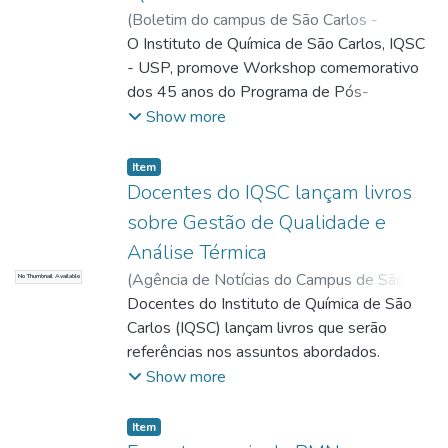
intensificada, exigindo a aplicação de
(
Boletim do campus de São Carlos -
catalisadores.
Universidade de São Paulo (USP),
O Instituto de Química de São Carlos, IQSC
2016-
10-18
- USP, promove Workshop comemorativo
)
Zambon, Sandra
;
Zombon, Sandra;
Comunicação
dos 45 anos do Programa de Pós-
Graduação do Instituto. No primeiro dia, as
Show more
atividades serão realizadas no anfiteatro
Jorge Caron.
Item
Docentes do IQSC lançam livros
sobre Gestão de Qualidade e
Análise Térmica
(
Agência de Notícias do Campus de São
No Thumbnail Available
Carlos - Universidade de São Paulo,
Docentes do Instituto de Química de São
2016-
12-13
Carlos (IQSC) lançam livros que serão
)
Zambon, Sandra
;
Zambon, Sandra;
Serviço de Comunicação
referências nos assuntos abordados.
Show more
Item