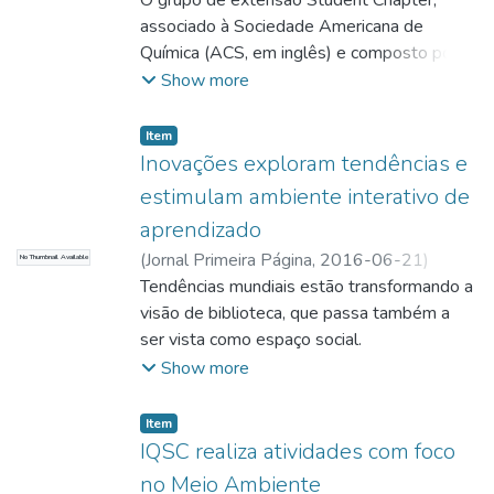
Zambon, Sandra
O grupo de extensão Student Chapter,
;
Sotério, Carolina
;
Zambon,
Sandra; Redatora
associado à Sociedade Americana de
;
Sotério, Carolina;
Redatora
Química (ACS, em inglês) e composto por
estudantes e docente do Instituto de
Show more
Química de São Carlos (IQSC) da USP, foi
notícia na revista InChemistry da ACS.
Item
Inovações exploram tendências e
estimulam ambiente interativo de
aprendizado
(
Jornal Primeira Página,
2016-06-21
)
No Thumbnail Available
Zambon, Sandra
Tendências mundiais estão transformando a
;
Zambon, Sandra; Serviço
de Comunicação
visão de biblioteca, que passa também a
ser vista como espaço social.
Show more
Item
IQSC realiza atividades com foco
no Meio Ambiente