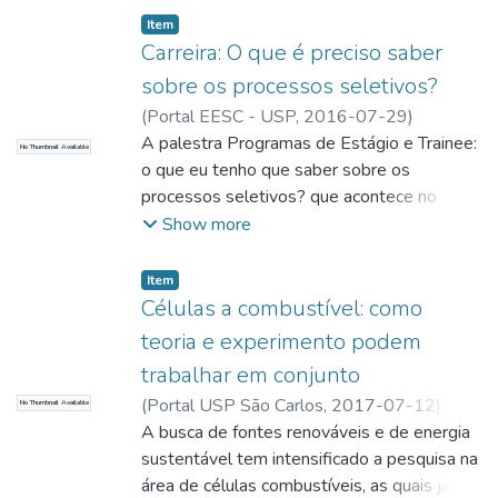
que acontecerá na ONG Projetando o
Item
Futuro. Embora as garrafas PET de 2 litros
Carreira: O que é preciso saber
não sejam o objetivo da arrecadação,
sobre os processos seletivos?
também são bem-vindas.
(
Portal EESC - USP,
2016-07-29
)
Zambon, Sandra
A palestra Programas de Estágio e Trainee:
;
Zambon, Sandra; Redatora
No Thumbnail Available
o que eu tenho que saber sobre os
processos seletivos? que acontece no
Auditório Professor Sérgio Mascarenhas do
Show more
Instituto de Física de São Carlos (IFSC) da
USP, propõe-se a auxiliar nessa questão.
Item
Células a combustível: como
teoria e experimento podem
trabalhar em conjunto
(
Portal USP São Carlos,
2017-07-12
)
No Thumbnail Available
Zambon, Sandra
A busca de fontes renováveis e de energia
;
Zibordi, Larissa
;
Zambon,
Sandra; Redatora
sustentável tem intensificado a pesquisa na
área de células combustíveis, as quais já