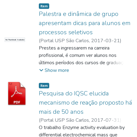
Fumes.
Item
Palestra e dinâmica de grupo
apresentam dicas para alunos em
processos seletivos
(
Portal USP São Carlos,
2017-03-21
)
No Thumbnail Available
Zambon, Sandra
Prestes a ingressarem na carreira
;
Zambon, Sandra; Redatora
profissional, é comum ver alunos nos
últimos períodos dos cursos de graduação
preocupados e com muitas dúvidas sobre
Show more
os processos seletivos de empresas, sendo
a etapa de apresentação do currículo o
Item
primeiro desafio.
Pesquisa do IQSC elucida
mecanismo de reação proposto há
mais de 50 anos
(
Portal USP São Carlos,
2017-07-31
)
Zambon, Sandra
O trabalho Enzyme activity evaluation by
;
ChemComm
;
Crespilho,
Frank
differential electrochemical mass que
;
Zambon, Sandra; Redatora
;
Crespilho,