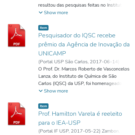
Frank; Redator
resultou das pesquisas feitas no Instituto
de Química de São Carlos (IQSC), será
Show more
destaque na capa da próxima edição do
periódico Chemical Communication
Item
(ChemComm), publicado pela Royal Society
Pesquisador do IQSC recebe
of Chemistry, considerada a maior sociedade
prêmio da Agência de Inovação da
de apoio às ciências químicas da Europa.
UNICAMP
(
Portal USP São Carlos,
2017-06-14
)
Zambon, Sandra
O Prof. Dr. Marcos Roberto de Vasconcelos
;
Lanza, Marcos Roberto de
Vasconcelos
Lanza, do Instituto de Química de São
;
Sartorelli, Juliana Ewers
;
Zambon, Sandra; Redatora
Carlos (IQSC) da USP, foi homenageado
;
Lanza, Marcos
Roberto de Vasconcelos; Redator
com o prêmio "Inventores 2017”, categoria
;
Show more
Sartorelli, Juliana Ewers; Fotógrafa
“Patentes Concedidas”, entregue pela
INOVA – Agência de Inovação da
Item
Universidade Estadual de Campinas
Prof. Hamilton Varela é reeleito
(UNICAMP).
para o IEA-USP
(
Portal IF USP,
2017-05-22
)
Zambon,