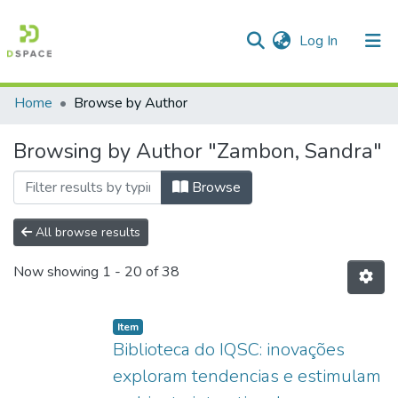
(current)
Log In
Home
Browse by Author
Communities & Collections
Browsing by Author "Zambon, Sandra"
All of DSpace
Browse
All browse results
Now showing
1 - 20 of 38
Item
Biblioteca do IQSC: inovações
exploram tendencias e estimulam