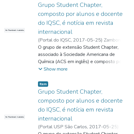
Grupo Student Chapter,
composto por alunos e docente
do IQSC, é notícia em revista
internacional
No Thumbnail Available
(
Portal do IQSC,
2017-05-25
)
Zambon,
Sandra
O grupo de extensão Student Chapter,
;
Soterio, Carolina
associado à Sociedade Americana de
Química (ACS em inglês) e composto por
estudantes e docente do Instituto de
Show more
Química de São Carlos (IQSC) da USP, foi
notícia na revista InChemistry da ACS.
Item
Grupo Student Chapter,
composto por alunos e docente
do IQSC, é notícia em revista
internacional
No Thumbnail Available
(
Portal USP São Carlos,
2017-05-25
)