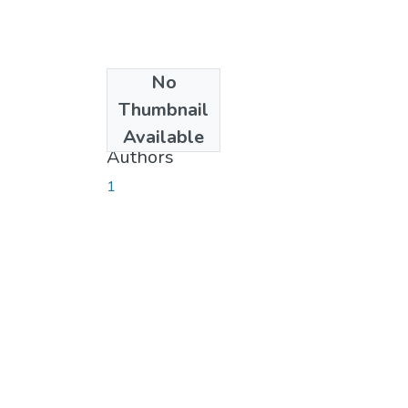
No
Date
Thumbnail
2017-08-07
Available
Authors
1