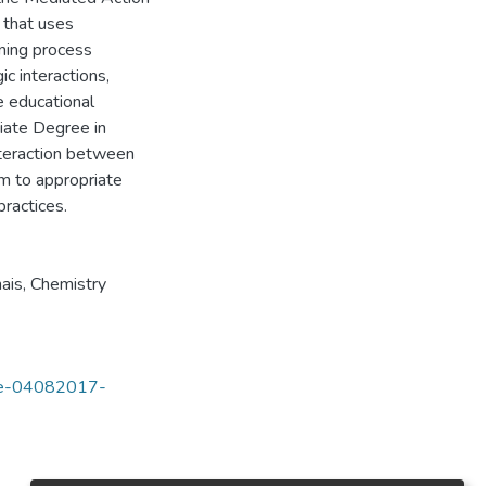
 that uses
rning process
ic interactions,
e educational
tiate Degree in
nteraction between
m to appropriate
practices.
ais
,
Chemistry
tde-04082017-