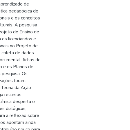
aprendizado de
rática pedagógica de
onais e os conceitos
turais. A pesquisa
rojeto de Ensino de
 os licenciandos e
nais no Projeto de
e coleta de dados
ocumental, fichas de
o e os Planos de
a pesquisa. Os
avações foram
a Teoria da Ação
a recursos
uímica desperta o
es dialógicas,
ara a reflexão sobre
ados apontam ainda
tribuído pouco para