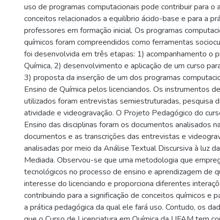
uso de programas computacionais pode contribuir para o 
conceitos relacionados a equilíbrio ácido-base e para a p
professores em formação inicial. Os programas computaci
químicos foram compreendidos como ferramentas sociocul
foi desenvolvida em três etapas: 1) acompanhamento o p
Química, 2) desenvolvimento e aplicação de um curso para
3) proposta da inserção de um dos programas computacio
Ensino de Química pelos licenciandos. Os instrumentos d
utilizados foram entrevistas semiestruturadas, pesquisa d
atividade e videogravação. O Projeto Pedagógico do curs
Ensino das disciplinas foram os documentos analisados n
documentos e as transcrições das entrevistas e videogr
analisadas por meio da Análise Textual Discursiva à luz d
Mediada. Observou-se que uma metodologia que empreg
tecnológicos no processo de ensino e aprendizagem de q
interesse do licenciando e proporciona diferentes interaçõ
contribuindo para a significação de conceitos químicos e p
a prática pedagógica da qual ele fará uso. Contudo, os d
que o Curso de Licenciatura em Química da UFAM tem con