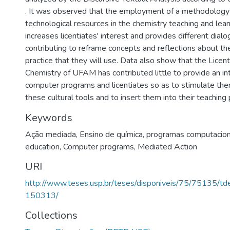
. It was observed that the employment of a methodology
technological resources in the chemistry teaching and lea
increases licentiates' interest and provides different dialog
contributing to reframe concepts and reflections about th
practice that they will use. Data also show that the Licen
Chemistry of UFAM has contributed little to provide an i
computer programs and licentiates so as to stimulate the
these cultural tools and to insert them into their teaching 
Keywords
Ação mediada
,
Ensino de química
,
programas computacion
education
,
Computer programs
,
Mediated Action
URI
http://www.teses.usp.br/teses/disponiveis/75/75135/
150313/
Collections