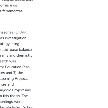
onais e os
as ferramentas
 Amazonas (UFAM)
as investigation
rategy using
o acid-base balance
ograms and chemistry
search was
ry Education Plan,
tes and 3) the
Learning Project.
files and
dagogic Project and
 this thesis. The
ecordings were
 the Mediated Action