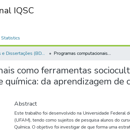
onal IQSC
Statistics
Teses e Dissertações (BDTD USP)
Programas computacionais como ferramentas socioculturais na formação inicial de professores de química: da aprendizagem de conceitos químicos à prática pedagógica
ais como ferramentas sociocult
de química: da aprendizagem de 
Abstract
Este trabalho foi desenvolvido na Universidade Federal
(UFAM), tendo como sujeitos de pesquisa alunos do curs
Química. O objetivo foi investigar de que forma uma estra