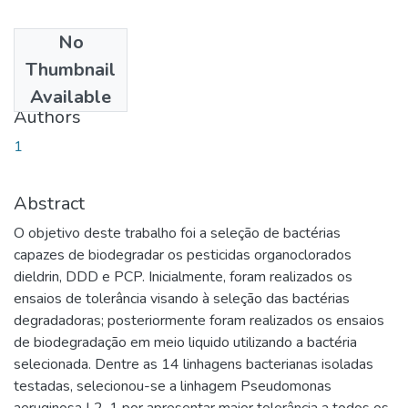
No
Date
Thumbnail
2013-03-21
Available
Authors
1
Abstract
O objetivo deste trabalho foi a seleção de bactérias
capazes de biodegradar os pesticidas organoclorados
dieldrin, DDD e PCP. Inicialmente, foram realizados os
ensaios de tolerância visando à seleção das bactérias
degradadoras; posteriormente foram realizados os ensaios
de biodegradação em meio liquido utilizando a bactéria
selecionada. Dentre as 14 linhagens bacterianas isoladas
testadas, selecionou-se a linhagem Pseudomonas
aeruginosa L2-1 por apresentar maior tolerância a todos os