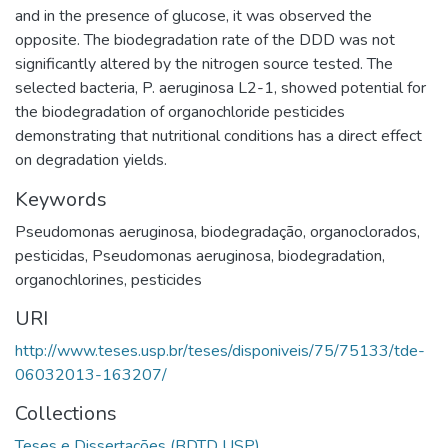
and in the presence of glucose, it was observed the
opposite. The biodegradation rate of the DDD was not
significantly altered by the nitrogen source tested. The
selected bacteria, P. aeruginosa L2-1, showed potential for
the biodegradation of organochloride pesticides
demonstrating that nutritional conditions has a direct effect
on degradation yields.
Keywords
Pseudomonas aeruginosa
,
biodegradação
,
organoclorados
,
pesticidas
,
Pseudomonas aeruginosa
,
biodegradation
,
organochlorines
,
pesticides
URI
http://www.teses.usp.br/teses/disponiveis/75/75133/tde-
06032013-163207/
Collections
Teses e Dissertações (BDTD USP)