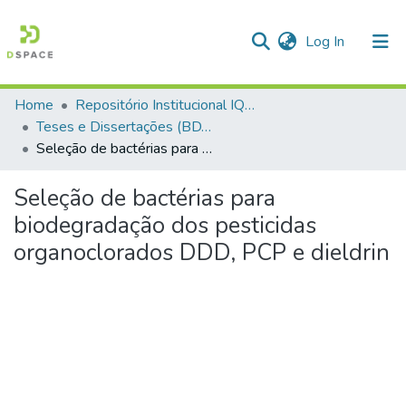
(current)
Log In
Home
Repositório Institucional IQSC
Communities & Collections
Teses e Dissertações (BDTD USP)
Seleção de bactérias para biodegradação dos pesticidas organoclorados DDD, PCP e dieldrin
All of DSpace
Statistics
Seleção de bactérias para
biodegradação dos pesticidas
organoclorados DDD, PCP e dieldrin