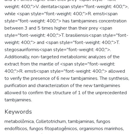
weight: 400;">V. dentata<span style="font-weight: 400;">,
while <span style="font-weight: 400;">R. ernsti<span
style="font-weight: 400;"> has tambjamines concentration
between 3 and 5 times higher than their prey <span
style="font-weight: 400;">T. brasiliensis<span style="font-
weight: 400;"> and <span style="font-weight: 400;">T.
stegosauriformis<span style="font-weight: 400;">.
Additionally, non-targeted metabolomic analyzes of the
extract from the mantle of <span style="font-weight:
400;">R. ernsti<span style="font-weight: 400;"> allowed
to verify the presence of 6 new tambjamines. The synthesis,
purification and characterization of the new tambjamines
allowed to confirm the structure of 1 of the unprecedented
tambjamines.
Keywords
metabolômica
,
Colletotrichum
,
tambjaminas
,
fungos
endofíticos
,
fungos fitopatogênicos
,
organismos marinhos
,