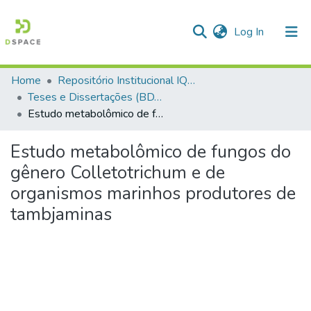
(current)
Log In
Home
Repositório Institucional IQSC
Communities & Collections
Teses e Dissertações (BDTD USP)
Estudo metabolômico de fungos do gênero Colletotrichum e de organismos marinhos produtores de tambjaminas
All of DSpace
Statistics
Estudo metabolômico de fungos do
gênero Colletotrichum e de
organismos marinhos produtores de
tambjaminas