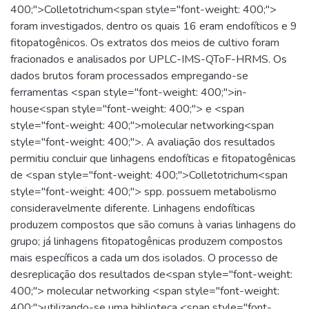
400;">Colletotrichum<span style="font-weight: 400;">
foram investigados, dentro os quais 16 eram endofíticos e 9
fitopatogênicos. Os extratos dos meios de cultivo foram
fracionados e analisados por UPLC-IMS-QToF-HRMS. Os
dados brutos foram processados empregando-se
ferramentas <span style="font-weight: 400;">in-
house<span style="font-weight: 400;"> e <span
style="font-weight: 400;">molecular networking<span
style="font-weight: 400;">. A avaliação dos resultados
permitiu concluir que linhagens endofíticas e fitopatogênicas
de <span style="font-weight: 400;">Colletotrichum<span
style="font-weight: 400;"> spp. possuem metabolismo
consideravelmente diferente. Linhagens endofíticas
produzem compostos que são comuns à varias linhagens do
grupo; já linhagens fitopatogênicas produzem compostos
mais específicos a cada um dos isolados. O processo de
desreplicação dos resultados de<span style="font-weight:
400;"> molecular networking <span style="font-weight:
400;">utilizando-se uma biblioteca <span style="font-