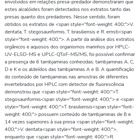
envolvidos em relações presa-predador demonstraram que
estes alcalóides foram detectados nos extratos tanto das
presas quanto dos predadores. Nesse sentido, foram
obtidos os extratos de <span style="font-weight: 400;">V.
dentata, T. stegosauriformis, T. brasiliensis e R. ernsti<span
style="font-weight: 400;">. A partir da análise dos extratos
orgânicos e aquosos dos organismos marinhos por HPLC-
UV-ELSD-MS e UPLC-QToF-MS/MS, foi possível confirmar
a presença de 6 tambjaminas conhecidas: tambjaminas A, C,
D e K e os aldeídos das tambjaminas A e B. A quantificação
do conteúdo de tambjaminas nas amostras de diferentes
invertebrados por HPLC com detector de fluorescência
demonstrou que <span style="font-weight: 400;">T.
stegosauriformis<span style="font-weight: 400;"> e <span
style="font-weight: 400;">T. brasiliensis<span style="font-
weight: 400;"> possuem conteúdo de tambjaminas de 8 e
14 vezes superiores à sua presa <span style="font-weight:
400;">V. dentata<span style="font-weight: 400;">,
enquanto que <span style="font-weight: 400;">R.