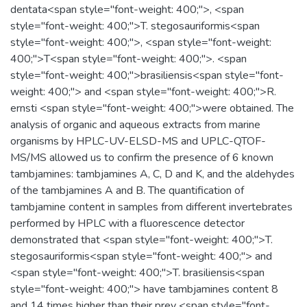
dentata<span style="font-weight: 400;">, <span
style="font-weight: 400;">T. stegosauriformis<span
style="font-weight: 400;">, <span style="font-weight:
400;">T<span style="font-weight: 400;">. <span
style="font-weight: 400;">brasiliensis<span style="font-
weight: 400;"> and <span style="font-weight: 400;">R.
ernsti <span style="font-weight: 400;">were obtained. The
analysis of organic and aqueous extracts from marine
organisms by HPLC-UV-ELSD-MS and UPLC-QTOF-
MS/MS allowed us to confirm the presence of 6 known
tambjamines: tambjamines A, C, D and K, and the aldehydes
of the tambjamines A and B. The quantification of
tambjamine content in samples from different invertebrates
performed by HPLC with a fluorescence detector
demonstrated that <span style="font-weight: 400;">T.
stegosauriformis<span style="font-weight: 400;"> and
<span style="font-weight: 400;">T. brasiliensis<span
style="font-weight: 400;"> have tambjamines content 8
and 14 times higher than their prey <span style="font-