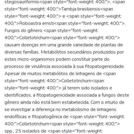
stegosauriformis<span style="font-weight: 400;">, <span
style="font-weight: 400;">Tambja brasiliensis<span
style="font-weight: 400;"> e <span style="font-weight:
400;">Roboastra ernsti<span style="font-weight: 400;">.
Fungos do gênero <span style="font-weight:
400;">Colletotrichum<span style="font-weight: 400;">
causam doenças em uma grande variedade de plantas de
diversas famílias. Metabólitos secundários produzidos por
estes micro-organismos podem constituir parte do
processo de virulência associada à sua fitopatogenicidade.
Apesar de muitos metabólitos de linhagens de <span
style="font-weight: 400;">Colletotrichum<span
style="font-weight: 400;"> já terem sido isolados e
identificados, a fitopatogenicidade associada a fungos deste
gênero ainda não está bem estabelecida. Com o intuito de
se investigar a diferença no metabolismo de linhagens
endofíticas e fitopatogênica de <span style="font-weight:
400;">Colletotrichum<span style="font-weight: 400;">
spp., 25 isolados de <span style="font-weight: