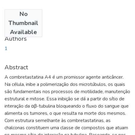
No
Date
Thumbnail
2015-05-15
Available
Authors
1
Abstract
A combretastatina A4 é um promissor agente anticâncer.
Na célula, inibe a polimerização dos microtúbulos, os quais
são fundamentais nos processos de motilidade, manutenção
estrutural e mitose. Essa inibição se dá a partir do sítio de
interação da αβ-tubulina bloqueando o fluxo do sangue que
alimenta os tumores, o que resulta na morte dos mesmos.
Com estrutura semelhante às combretastatinas, as
chalconas constituem uma classe de compostos que atuam
no mesmo sítio de interação na tubulina. Baseando-se nos