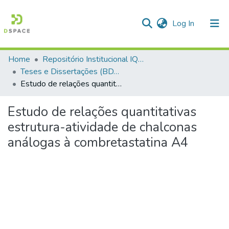
(current)
Log In
Home
Repositório Institucional IQSC
Communities & Collections
Teses e Dissertações (BDTD USP)
Estudo de relações quantitativas estrutura-atividade de chalconas análogas à combretastatina A4
All of DSpace
Statistics
Estudo de relações quantitativas
estrutura-atividade de chalconas
análogas à combretastatina A4