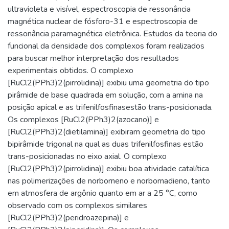
ultravioleta e visível, espectroscopia de ressonância
magnética nuclear de fósforo-31 e espectroscopia de
ressonância paramagnética eletrônica. Estudos da teoria do
funcional da densidade dos complexos foram realizados
para buscar melhor interpretação dos resultados
experimentais obtidos. O complexo
[RuCl2(PPh3)2(pirrolidina)] exibiu uma geometria do tipo
pirâmide de base quadrada em solução, com a amina na
posição apical e as trifenilfosfinasestão trans-posicionada.
Os complexos [RuCl2(PPh3)2(azocano)] e
[RuCl2(PPh3)2(dietilamina)] exibiram geometria do tipo
bipirâmide trigonal na qual as duas trifenilfosfinas estão
trans-posicionadas no eixo axial. O complexo
[RuCl2(PPh3)2(pirrolidina)] exibiu boa atividade catalítica
nas polimerizações de norborneno e norbornadieno, tanto
em atmosfera de argônio quanto em ar a 25 °C, como
observado com os complexos similares
[RuCl2(PPh3)2(peridroazepina)] e