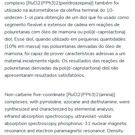
complexo [RuCl2(PPh3)2(peridroazepina)] também foi
utilizado na autometátese da olefina terminal do 10-
undecen-1-ol para obtenção de um diol que foi usado como
segmento flexível e extensor de cadeia em reações de
poliuretanas com óleo de mamona ou poli(ε-caprolactona)
diol. Esse diol, quando utilizado em pequenas quantidades
(10% em massa) nas poliuretanas derivadas do óleo de
mamona, foi capaz de prover características adesivas a um
material inicialmente rígido. Os resultados das reações de
poliuretanas derivadas da poli(ε-caprolactona) diol não
apresentaram resultados satisfatórios.
Non-carbene five-coordinate [RuCl2(PPh3)2(amina)]
complexes, with pyrrolidine, azocane and diethylamine, were
synthesized and characterized by elemental analysis,
infrared absorption spectroscopy, ultraviolet-visible
absorption spectroscopy, phosphorus-31 nuclear magnetic
resonance and electron paramagnetic resonance. Density