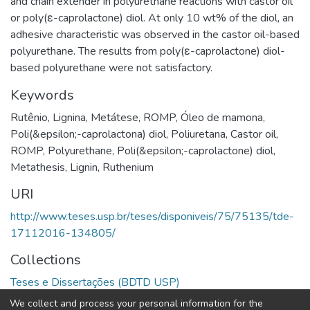
and chain extender in polyurethane reactions with castor oil
or poly(ε-caprolactone) diol. At only 10 wt% of the diol, an
adhesive characteristic was observed in the castor oil-based
polyurethane. The results from poly(ε-caprolactone) diol-
based polyurethane were not satisfactory.
Keywords
Rutênio
,
Lignina
,
Metátese
,
ROMP
,
Óleo de mamona
,
Poli(&epsilon;-caprolactona) diol
,
Poliuretana
,
Castor oil
,
ROMP
,
Polyurethane
,
Poli(&epsilon;-caprolactone) diol
,
Metathesis
,
Lignin
,
Ruthenium
URI
http://www.teses.usp.br/teses/disponiveis/75/75135/tde-
17112016-134805/
Collections
Teses e Dissertações (BDTD USP)
We collect and process your personal information for the