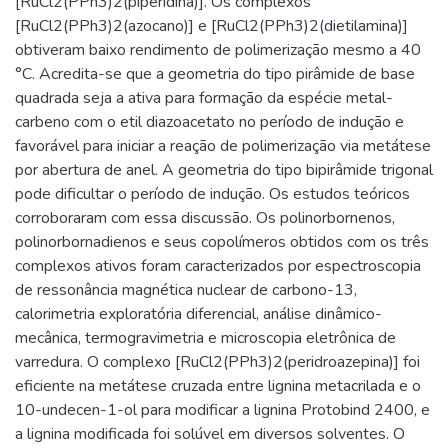
[RuCl2(PPh3)2(piperidina)]. Os complexos
[RuCl2(PPh3)2(azocano)] e [RuCl2(PPh3)2(dietilamina)]
obtiveram baixo rendimento de polimerização mesmo a 40
°C. Acredita-se que a geometria do tipo pirâmide de base
quadrada seja a ativa para formação da espécie metal-
carbeno com o etil diazoacetato no período de indução e
favorável para iniciar a reação de polimerização via metátese
por abertura de anel. A geometria do tipo bipirâmide trigonal
pode dificultar o período de indução. Os estudos teóricos
corroboraram com essa discussão. Os polinorbornenos,
polinorbornadienos e seus copolímeros obtidos com os três
complexos ativos foram caracterizados por espectroscopia
de ressonância magnética nuclear de carbono-13,
calorimetria exploratória diferencial, análise dinâmico-
mecânica, termogravimetria e microscopia eletrônica de
varredura. O complexo [RuCl2(PPh3)2(peridroazepina)] foi
eficiente na metátese cruzada entre lignina metacrilada e o
10-undecen-1-ol para modificar a lignina Protobind 2400, e
a lignina modificada foi solúvel em diversos solventes. O