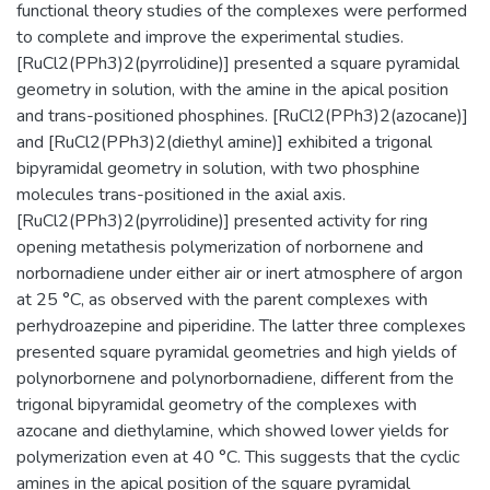
functional theory studies of the complexes were performed
to complete and improve the experimental studies.
[RuCl2(PPh3)2(pyrrolidine)] presented a square pyramidal
geometry in solution, with the amine in the apical position
and trans-positioned phosphines. [RuCl2(PPh3)2(azocane)]
and [RuCl2(PPh3)2(diethyl amine)] exhibited a trigonal
bipyramidal geometry in solution, with two phosphine
molecules trans-positioned in the axial axis.
[RuCl2(PPh3)2(pyrrolidine)] presented activity for ring
opening metathesis polymerization of norbornene and
norbornadiene under either air or inert atmosphere of argon
at 25 °C, as observed with the parent complexes with
perhydroazepine and piperidine. The latter three complexes
presented square pyramidal geometries and high yields of
polynorbornene and polynorbornadiene, different from the
trigonal bipyramidal geometry of the complexes with
azocane and diethylamine, which showed lower yields for
polymerization even at 40 °C. This suggests that the cyclic
amines in the apical position of the square pyramidal