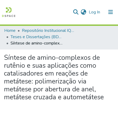
(current)
Log In
Home
Repositório Institucional IQSC
Communities & Collections
Teses e Dissertações (BDTD USP)
Síntese de amino-complexos de rutênio e suas aplicações como catalisadores em reações de metátese: polimerização via metátese por abertura de anel, metátese cruzada e autometátese
All of DSpace
Statistics
Síntese de amino-complexos de
rutênio e suas aplicações como
catalisadores em reações de
metátese: polimerização via
metátese por abertura de anel,
metátese cruzada e autometátese