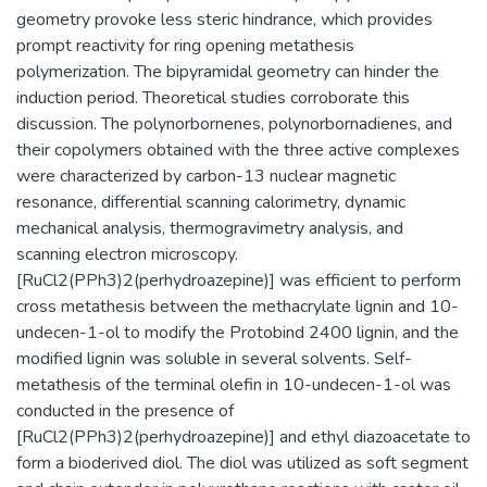
geometry provoke less steric hindrance, which provides
prompt reactivity for ring opening metathesis
polymerization. The bipyramidal geometry can hinder the
induction period. Theoretical studies corroborate this
discussion. The polynorbornenes, polynorbornadienes, and
their copolymers obtained with the three active complexes
were characterized by carbon-13 nuclear magnetic
resonance, differential scanning calorimetry, dynamic
mechanical analysis, thermogravimetry analysis, and
scanning electron microscopy.
[RuCl2(PPh3)2(perhydroazepine)] was efficient to perform
cross metathesis between the methacrylate lignin and 10-
undecen-1-ol to modify the Protobind 2400 lignin, and the
modified lignin was soluble in several solvents. Self-
metathesis of the terminal olefin in 10-undecen-1-ol was
conducted in the presence of
[RuCl2(PPh3)2(perhydroazepine)] and ethyl diazoacetate to
form a bioderived diol. The diol was utilized as soft segment