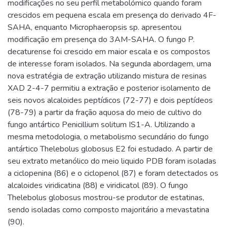
modificações no seu perfil metabolómico quando foram
crescidos em pequena escala em presença do derivado 4F-
SAHA, enquanto Microphaeropsis sp. apresentou
modificação em presença do 3AM-SAHA. O fungo P.
decaturense foi crescido em maior escala e os compostos
de interesse foram isolados. Na segunda abordagem, uma
nova estratégia de extração utilizando mistura de resinas
XAD 2-4-7 permitiu a extração e posterior isolamento de
seis novos alcaloides peptídicos (72-77) e dois peptídeos
(78-79) a partir da fração aquosa do meio de cultivo do
fungo antártico Penicillium solitum IS1-A. Utilizando a
mesma metodologia, o metabolismo secundário do fungo
antártico Thelebolus globosus E2 foi estudado. A partir de
seu extrato metanólico do meio liquido PDB foram isoladas
a ciclopenina (86) e o ciclopenol (87) e foram detectados os
alcaloides viridicatina (88) e viridicatol (89). O fungo
Thelebolus globosus mostrou-se produtor de estatinas,
sendo isoladas como composto majoritário a mevastatina
(90).