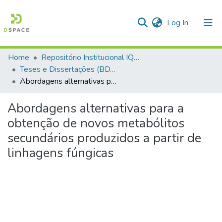
(current)
Log In
Home
Repositório Institucional IQSC
Communities & Collections
Teses e Dissertações (BDTD USP)
Abordagens alternativas para a obtenção de novos metabólitos secundários produzidos a partir de linhagens fúngicas
All of DSpace
Statistics
Abordagens alternativas para a
obtenção de novos metabólitos
secundários produzidos a partir de
linhagens fúngicas