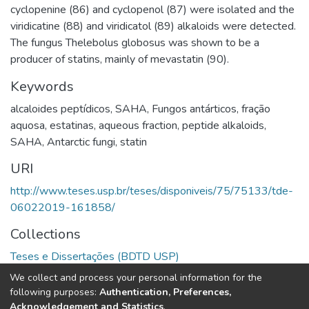
cyclopenine (86) and cyclopenol (87) were isolated and the
viridicatine (88) and viridicatol (89) alkaloids were detected.
The fungus Thelebolus globosus was shown to be a
producer of statins, mainly of mevastatin (90).
Keywords
alcaloides peptídicos
,
SAHA
,
Fungos antárticos
,
fração
aquosa
,
estatinas
,
aqueous fraction
,
peptide alkaloids
,
SAHA
,
Antarctic fungi
,
statin
URI
http://www.teses.usp.br/teses/disponiveis/75/75133/tde-
06022019-161858/
Collections
Teses e Dissertações (BDTD USP)
We collect and process your personal information for the
Full item page
following purposes:
Authentication, Preferences,
Acknowledgement and Statistics
.