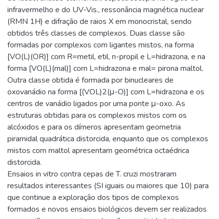
infravermelho e do UV-Vis., ressonância magnética nuclear
(RMN 1H) e difração de raios X em monocristal, sendo
obtidos três classes de complexos. Duas classe são
formadas por complexos com ligantes mistos, na forma
[VO(L)(OR)] com R=metil, etil, n-propil e L=hidrazona, e na
forma [VO(L)(mal)] com L=hidrazona e mal= pirona maltol.
Outra classe obtida é formada por binucleares de
oxovanádio na forma [(VOL)2(μ-O)] com L=hidrazona e os
centros de vanádio ligados por uma ponte μ-oxo. As
estruturas obtidas para os complexos mistos com os
alcóxidos e para os dímeros apresentam geometria
piramidal quadrática distorcida, enquanto que os complexos
mistos com maltol apresentam geométrica octaédrica
distorcida.
Ensaios in vitro contra cepas de T. cruzi mostraram
resultados interessantes (SI iguais ou maiores que 10) para
que continue a exploração dos tipos de complexos
formados e novos ensaios biológicos devem ser realizados