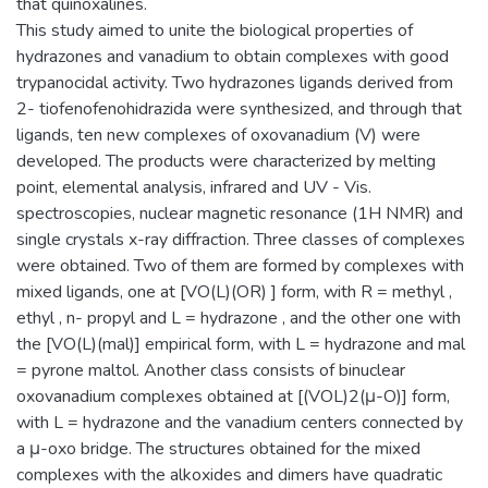
that quinoxalines.
This study aimed to unite the biological properties of
hydrazones and vanadium to obtain complexes with good
trypanocidal activity. Two hydrazones ligands derived from
2- tiofenofenohidrazida were synthesized, and through that
ligands, ten new complexes of oxovanadium (V) were
developed. The products were characterized by melting
point, elemental analysis, infrared and UV - Vis.
spectroscopies, nuclear magnetic resonance (1H NMR) and
single crystals x-ray diffraction. Three classes of complexes
were obtained. Two of them are formed by complexes with
mixed ligands, one at [VO(L)(OR) ] form, with R = methyl ,
ethyl , n- propyl and L = hydrazone , and the other one with
the [VO(L)(mal)] empirical form, with L = hydrazone and mal
= pyrone maltol. Another class consists of binuclear
oxovanadium complexes obtained at [(VOL)2(μ-O)] form,
with L = hydrazone and the vanadium centers connected by
a μ-oxo bridge. The structures obtained for the mixed
complexes with the alkoxides and dimers have quadratic