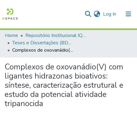
(current)
Log In
Home
Repositório Institucional IQSC
Communities & Collections
Teses e Dissertações (BDTD USP)
Complexos de oxovanádio(V) com ligantes hidrazonas bioativos: síntese, caracterização estrutural e estudo da potencial atividade tripanocida
All of DSpace
Statistics
Complexos de oxovanádio(V) com
ligantes hidrazonas bioativos:
síntese, caracterização estrutural e
estudo da potencial atividade
tripanocida