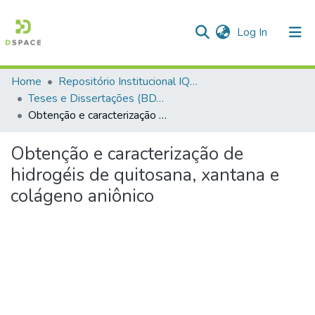
(current)
Log In
Home
Repositório Institucional IQSC
Communities & Collections
Teses e Dissertações (BDTD USP)
Obtenção e caracterização de hidrogéis de quitosana, xantana e colágeno aniônico
All of DSpace
Statistics
Obtenção e caracterização de
hidrogéis de quitosana, xantana e
colágeno aniônico