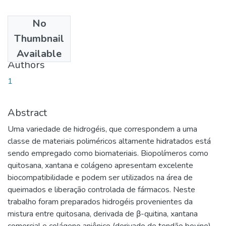
No
Date
Thumbnail
2008-05-21
Available
Authors
1
Abstract
Uma variedade de hidrogéis, que correspondem a uma
classe de materiais poliméricos altamente hidratados está
sendo empregado como biomateriais. Biopolímeros como
quitosana, xantana e colágeno apresentam excelente
biocompatibilidade e podem ser utilizados na área de
queimados e liberação controlada de fármacos. Neste
trabalho foram preparados hidrogéis provenientes da
mistura entre quitosana, derivada de β-quitina, xantana
comercial e colágeno aniônico (derivado de tendão bovino)