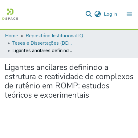
(current)
Log In
Home
Repositório Institucional IQSC
Communities & Collections
Teses e Dissertações (BDTD USP)
Ligantes ancilares definindo a estrutura e reatividade de complexos de rutênio em ROMP: estudos teóricos e experimentais
All of DSpace
Statistics
Ligantes ancilares definindo a
estrutura e reatividade de complexos
de rutênio em ROMP: estudos
teóricos e experimentais