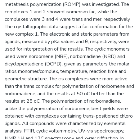
metathesis polymerization (ROMP) was investigated. The
complexes 1 and 2 showed isomerism fac, while the
complexes were 3 and 4 were trans and mer, respectively.
The crystallographic data suggest a fac conformation for the
new complex 1. The electronic and steric parameters from
ligands, measured by pKa values and θ, respectively, were
used for interpretation of the results. The cyclic monomers
used were norbornene (NBE), norbornadiene (NBD) and
dicyclopentadiene (DCPD), given as parameters the molar
ratios monomer/complex, temperature, reaction time and
geometric structure. The cis complexes were more active
than the trans complex for polymerization of norbornene and
norbornadiene, and the results at 50 oC better than the
results at 25 oC. The polymerization of norbornadiene,
unlike the polymerization of norbornene, best yields were
obtained with complexes containing trans-positioned chloro
ligands. All compounds were characterized by elemental
analysis, FTIR, cyclic voltammetry, UV-vis spectroscopy,
NMR 1H and 13C spectroscopy and x-ray diffraction. In