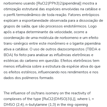
norborneno usando [RuCl2(PPh3)2(piperidina)] mostra a
otimização estrutural das espécies envolvidas na catálise e
o perfil termodinâmico de toda reação. Fatores entrópicos
explicam a espontaneidade observada para a dissociação de
grupos de saída, que são processos endotérmicos. Logo
após a etapa determinante da velocidade, ocorre a
coordenação de uma molécula de norborneno e um efeito
trans-sinérgico entre este monômero e o ligante piperidina
ativa a catálise. O uso de outros diazocompostos (TBDA e
BDA) foi feito para analisar as influências eletrônicas e
estéricas do carbeno em questão. Efeitos eletrônicos tem
menos influência sobre a estrutura da espécie ativa do que
os efeitos estéricos, influenciando nos rendimentos e nos
dados dos polímeros formado.
The influence of cis/trans isomery on the reactivity of
complexes of the type [RuCl2(DMSO)3(L)], where L =
DMSO (2;4), n-butylamine (1;3) in the ring-opening