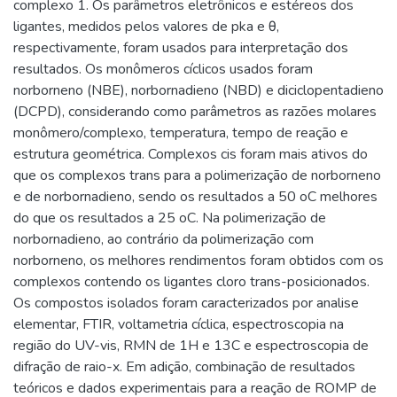
complexo 1. Os parâmetros eletrônicos e estéreos dos
ligantes, medidos pelos valores de pka e θ,
respectivamente, foram usados para interpretação dos
resultados. Os monômeros cíclicos usados foram
norborneno (NBE), norbornadieno (NBD) e diciclopentadieno
(DCPD), considerando como parâmetros as razões molares
monômero/complexo, temperatura, tempo de reação e
estrutura geométrica. Complexos cis foram mais ativos do
que os complexos trans para a polimerização de norborneno
e de norbornadieno, sendo os resultados a 50 oC melhores
do que os resultados a 25 oC. Na polimerização de
norbornadieno, ao contrário da polimerização com
norborneno, os melhores rendimentos foram obtidos com os
complexos contendo os ligantes cloro trans-posicionados.
Os compostos isolados foram caracterizados por analise
elementar, FTIR, voltametria cíclica, espectroscopia na
região do UV-vis, RMN de 1H e 13C e espectroscopia de
difração de raio-x. Em adição, combinação de resultados
teóricos e dados experimentais para a reação de ROMP de