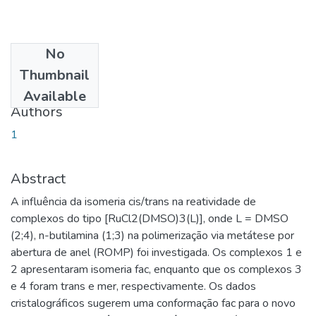
No
Date
Thumbnail
2016-11-21
Available
Authors
1
Abstract
A influência da isomeria cis/trans na reatividade de
complexos do tipo [RuCl2(DMSO)3(L)], onde L = DMSO
(2;4), n-butilamina (1;3) na polimerização via metátese por
abertura de anel (ROMP) foi investigada. Os complexos 1 e
2 apresentaram isomeria fac, enquanto que os complexos 3
e 4 foram trans e mer, respectivamente. Os dados
cristalográficos sugerem uma conformação fac para o novo