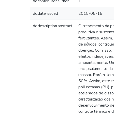
dc.contributor.author
1
dc.date.issued
2015-05-15
dc.description.abstract
O crescimento da po
produtiva e sustent
fertilizantes. Assim
de sólidos, controle
doenças. Com isso, 
efeitos indesejáveis
ambientalmente. Uma
encapsulamento da u
massa). Porém, tem-
50%. Assim, este tr
poliuretanas (PU), 
acelerados de dissol
caracterização dos m
desenvolvimento de
controle térmico e d