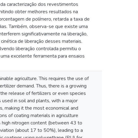
r da caracterização dos revestimentos
itindo obter melhores resultados na
orcentagem de polímero, retarda a taxa de
0 dias. Também, observa-se que existe uma
terferem significativamente na liberação,
cinética de liberação desses materiais.
lvendo liberação controlada permitiu o
 uma excelente ferramenta para ensaios
nable agriculture. This requires the use of
ertilizer demand. Thus, there is a growing
 the release of fertilizers or even species
 used in soil and plants, with a major
ns, making it the most economical and
ons of coating materials in agriculture
its high nitrogen content (between 43 to
viation (about 17 to 50%), leading to a
c coatings using polyurethane (PU) for