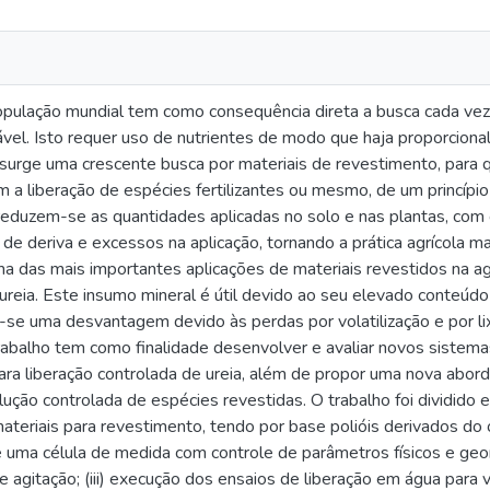
pulação mundial tem como consequência direta a busca cada vez
ável. Isto requer uso de nutrientes de modo que haja proporciona
, surge uma crescente busca por materiais de revestimento, para 
m a liberação de espécies fertilizantes ou mesmo, de um princípio
reduzem-se as quantidades aplicadas no solo e nas plantas, com
 de deriva e excessos na aplicação, tornando a prática agrícola 
 das mais importantes aplicações de materiais revestidos na agr
reia. Este insumo mineral é útil devido ao seu elevado conteúd
se uma desvantagem devido às perdas por volatilização e por lix
abalho tem como finalidade desenvolver e avaliar novos sistemas
para liberação controlada de ureia, além de propor uma nova abor
ução controlada de espécies revestidas. O trabalho foi dividido e
ateriais para revestimento, tendo por base polióis derivados do 
 uma célula de medida com controle de parâmetros físicos e ge
e agitação; (iii) execução dos ensaios de liberação em água para 