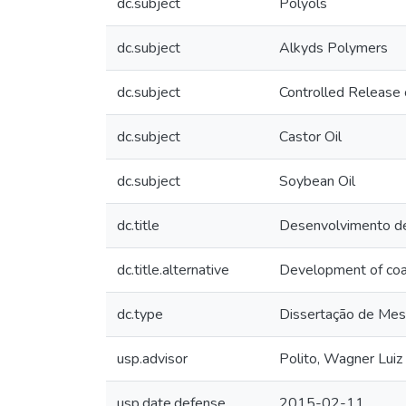
dc.subject
Polyols
dc.subject
Alkyds Polymers
dc.subject
Controlled Release o
dc.subject
Castor Oil
dc.subject
Soybean Oil
dc.title
Desenvolvimento de 
dc.title.alternative
Development of coat
dc.type
Dissertação de Mes
usp.advisor
Polito, Wagner Luiz
usp.date.defense
2015-02-11