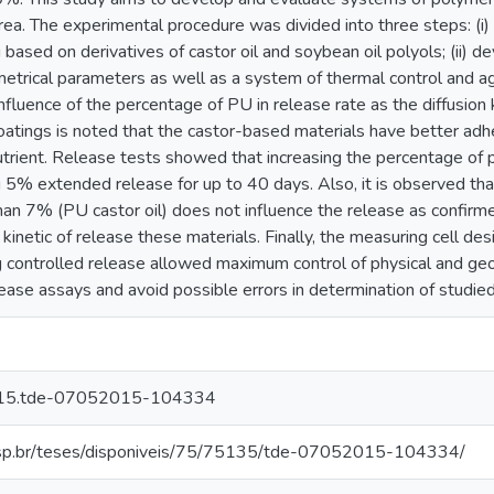
rea. The experimental procedure was divided into three steps: (i) 
g based on derivatives of castor oil and soybean oil polyols; (ii) 
etrical parameters as well as a system of thermal control and agita
nfluence of the percentage of PU in release rate as the diffusion 
coatings is noted that the castor-based materials have better adh
trient. Release tests showed that increasing the percentage of p
 5% extended release for up to 40 days. Also, it is observed tha
than 7% (PU castor oil) does not influence the release as confi
 kinetic of release these materials. Finally, the measuring cell d
g controlled release allowed maximum control of physical and geo
lease assays and avoid possible errors in determination of studie
015.tde-07052015-104334
usp.br/teses/disponiveis/75/75135/tde-07052015-104334/