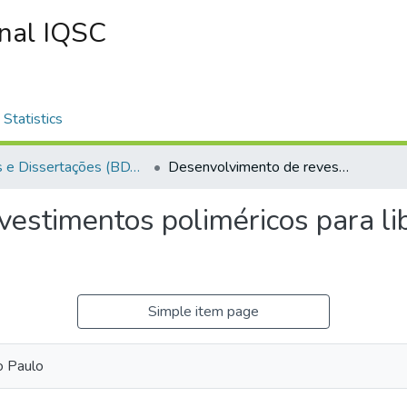
onal IQSC
Statistics
Teses e Dissertações (BDTD USP)
Desenvolvimento de revestimentos poliméricos para liberação controlada de ureia
estimentos poliméricos para li
Simple item page
o Paulo