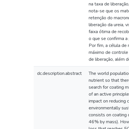
na taxa de liberação
nota-se que os mate
retenção do macronu
liberação da ureia,
faixa ótima de reco
o que se confirma a
Por fim, a célula d
máximo de controle 
de liberação, além 
dc.description.abstract
The world population
nutrient so that the
search for coating ma
of an active principl
impact on reducing c
environmentally sust
consists on coating 
46% by mass). Howeve
loss that reaches 5