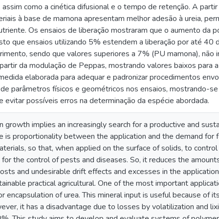
, assim como a cinética difusional e o tempo de retenção. A parti
riais à base de mamona apresentam melhor adesão à ureia, perm
triente. Os ensaios de liberação mostraram que o aumento da p
 visto que ensaios utilizando 5% estendem a liberação por até 4
brimento, sendo que valores superiores a 7% (PU mamona), não in
 partir da modulação de Peppas, mostrando valores baixos para a 
e medida elaborada para adequar e padronizar procedimentos envo
de parâmetros físicos e geométricos nos ensaios, mostrando-se
de evitar possíveis erros na determinação da espécie abordada.
 growth implies an increasingly search for a productive and sustai
re is proportionality between the application and the demand for f
terials, so that, when applied on the surface of solids, to control
e for the control of pests and diseases. So, it reduces the amounts
osts and undesirable drift effects and excesses in the applicatio
ainable practical agricultural. One of the most important applicati
or encapsulation of urea. This mineral input is useful because of 
r, it has a disadvantage due to losses by volatilization and lixi
0%. This study aims to develop and evaluate systems of polymeri