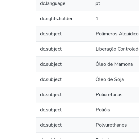
dc.language
pt
dc.rights.holder
1
dc.subject
Polímeros Alquídico
dc.subject
Liberação Controlada
dc.subject
Óleo de Mamona
dc.subject
Óleo de Soja
dc.subject
Poliuretanas
dc.subject
Polióis
dc.subject
Polyurethanes