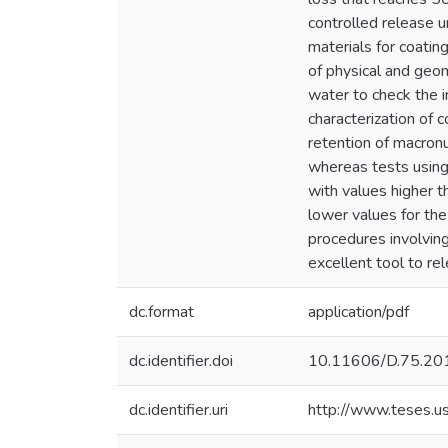
controlled release u
materials for coatin
of physical and geom
water to check the i
characterization of 
retention of macronu
whereas tests using
with values higher 
lower values for the
procedures involvin
excellent tool to re
dc.format
application/pdf
dc.identifier.doi
10.11606/D.75.2
dc.identifier.uri
http://www.teses.