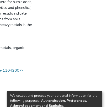
ere for humic acids,
lics and phenolics),
results indicate
ns from soils,
 heavy metals in the
metals
,
organic
tde-11042007-
We collect and process your personal information for the
following purposes:
Authentication, Preferences,
Acknowledgement and Statistics
.