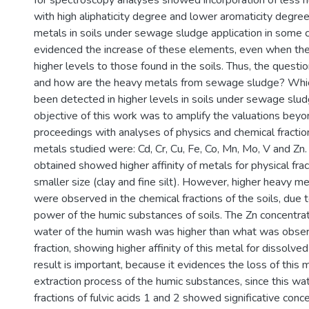
for spectroscopy analyses showed incorporation of less 
with high aliphaticity degree and lower aromaticity degre
metals in soils under sewage sludge application in some 
evidenced the increase of these elements, even when t
higher levels to those found in the soils. Thus, the quest
and how are the heavy metals from sewage sludge? Whic
been detected in higher levels in soils under sewage slud
objective of this work was to amplify the valuations beyo
proceedings with analyses of physics and chemical fractio
metals studied were: Cd, Cr, Cu, Fe, Co, Mn, Mo, V and Zn.
obtained showed higher affinity of metals for physical fra
smaller size (clay and fine silt). However, higher heavy m
were observed in the chemical fractions of the soils, due 
power of the humic substances of soils. The Zn concentra
water of the humin wash was higher than what was obser
fraction, showing higher affinity of this metal for dissolve
result is important, because it evidences the loss of this 
extraction process of the humic substances, since this wat
fractions of fulvic acids 1 and 2 showed significative conc