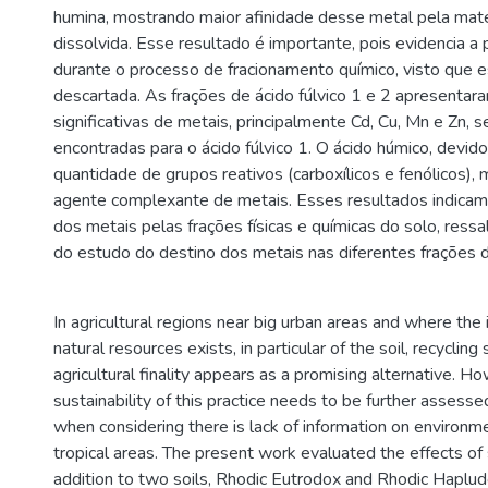
humina, mostrando maior afinidade desse metal pela maté
dissolvida. Esse resultado é importante, pois evidencia a
durante o processo de fracionamento químico, visto que 
descartada. As frações de ácido fúlvico 1 e 2 apresenta
significativas de metais, principalmente Cd, Cu, Mn e Zn, 
encontradas para o ácido fúlvico 1. O ácido húmico, devid
quantidade de grupos reativos (carboxílicos e fenólicos),
agente complexante de metais. Esses resultados indicam 
dos metais pelas frações físicas e químicas do solo, ressa
do estudo do destino dos metais nas diferentes frações d
In agricultural regions near big urban areas and where the 
natural resources exists, in particular of the soil, recycli
agricultural finality appears as a promising alternative. H
sustainability of this practice needs to be further assess
when considering there is lack of information on environme
tropical areas. The present work evaluated the effects o
addition to two soils, Rhodic Eutrodox and Rhodic Hapl