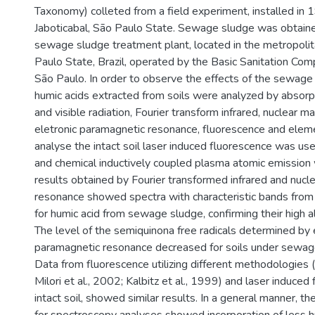
Taxonomy) colleted from a field experiment, installed in 1
Jaboticabal, São Paulo State. Sewage sludge was obtaine
sewage sludge treatment plant, located in the metropolit
Paulo State, Brazil, operated by the Basic Sanitation Com
São Paulo. In order to observe the effects of the sewage 
humic acids extracted from soils were analyzed by absorpt
and visible radiation, Fourier transform infrared, nuclear 
eletronic paramagnetic resonance, fluorescence and elem
analyse the intact soil laser induced fluorescence was use
and chemical inductively coupled plasma atomic emission
results obtained by Fourier transformed infrared and nucl
resonance showed spectra with characteristic bands from 
for humic acid from sewage sludge, confirming their high al
The level of the semiquinona free radicals determined by 
paramagnetic resonance decreased for soils under sewage
Data from fluorescence utilizing different methodologies (
Milori et al., 2002; Kalbitz et al., 1999) and laser induced
intact soil, showed similar results. In a general manner, th