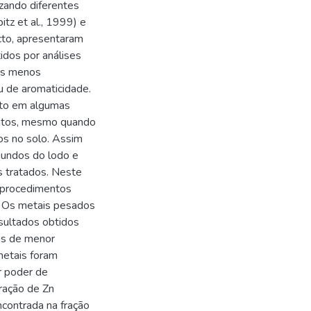
izando diferentes
itz et al., 1999) e
acto, apresentaram
idos por análises
os menos
au de aromaticidade.
oto em algumas
ntos, mesmo quando
os no solo. Assim
iundos do lodo e
s tratados. Neste
s procedimentos
s. Os metais pesados
esultados obtidos
cas de menor
 metais foram
r poder de
ração de Zn
ncontrada na fração