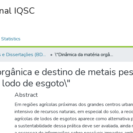
onal IQSC
Statistics
Teses e Dissertações (BDTD USP)
\"Dinâmica da matéria orgânica e destino de metais pesados em dois solos submetidos à adição de lodo de esgoto\"
orgânica e destino de metais pe
 lodo de esgoto\"
Abstract
Em regiões agrícolas próximas dos grandes centros urba
intensivo de recursos naturais, em especial do solo, a reci
agrícolas de lodos de esgotos aparece como alternativa 
a sustentabilidade dessa prática deve ser avaliada, ainda