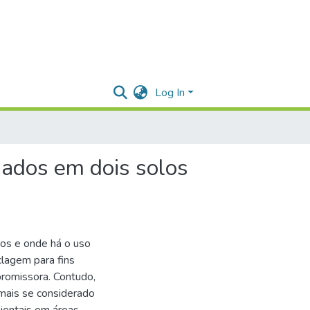
Log In
sados em dois solos
nos e onde há o uso
clagem para fins
promissora. Contudo,
 mais se considerado