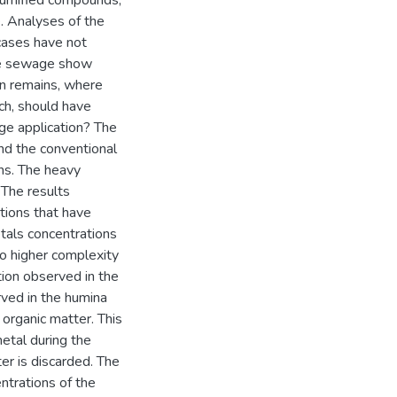
humified compounds,
e. Analyses of the
cases have not
he sewage show
ion remains, where
h, should have
ge application? The
nd the conventional
ns. The heavy
 The results
ctions that have
etals concentrations
to higher complexity
tion observed in the
ved in the humina
d organic matter. This
metal during the
er is discarded. The
entrations of the