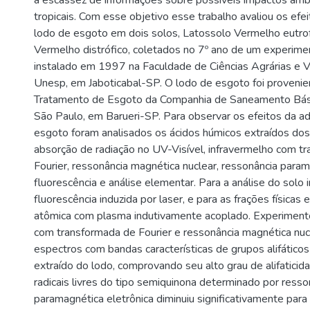
a escassez de informações sobre possíveis impactos amb
tropicais. Com esse objetivo esse trabalho avaliou os efe
lodo de esgoto em dois solos, Latossolo Vermelho eutrof
Vermelho distrófico, coletados no 7º ano de um experim
instalado em 1997 na Faculdade de Ciências Agrárias e V
Unesp, em Jaboticabal-SP. O lodo de esgoto foi proveni
Tratamento de Esgoto da Companhia de Saneamento Bás
São Paulo, em Barueri-SP. Para observar os efeitos da a
esgoto foram analisados os ácidos húmicos extraídos dos 
absorção de radiação no UV-Visível, infravermelho com t
Fourier, ressonância magnética nuclear, ressonância param
fluorescência e análise elementar. Para a análise do solo i
fluorescência induzida por laser, e para as frações físicas
atômica com plasma indutivamente acoplado. Experiment
com transformada de Fourier e ressonância magnética nuc
espectros com bandas características de grupos alifáticos
extraído do lodo, comprovando seu alto grau de alifaticida
radicais livres do tipo semiquinona determinado por resso
paramagnética eletrônica diminuiu significativamente para