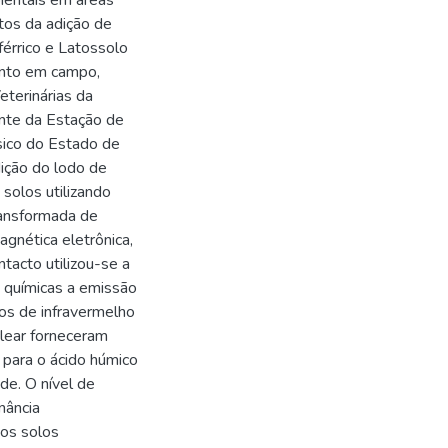
ientais em áreas
itos da adição de
érrico e Latossolo
ento em campo,
eterinárias da
ente da Estação de
ico do Estado de
dição do lodo de
solos utilizando
ransformada de
agnética eletrônica,
ntacto utilizou-se a
 e químicas a emissão
os de infravermelho
lear forneceram
 para o ácido húmico
de. O nível de
nância
 os solos