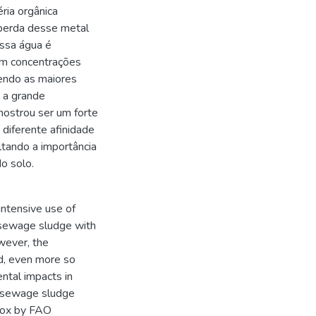
ria orgânica
 perda desse metal
essa água é
ram concentrações
sendo as maiores
o a grande
 mostrou ser um forte
diferente afinidade
ltando a importância
o solo.
intensive use of
ng sewage sludge with
owever, the
ed, even more so
ntal impacts in
f sewage sludge
udox by FAO