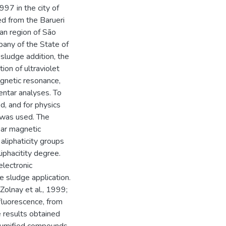
997 in the city of
d from the Barueri
an region of São
pany of the State of
sludge addition, the
ion of ultraviolet
magnetic resonance,
entar analyses. To
d, and for physics
 was used. The
ear magnetic
aliphaticity groups
iphacitity degree.
electronic
 sludge application.
Zolnay et al., 1999;
 fluorescence, from
e results obtained