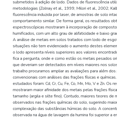
submetidos à adição de lodo. Dados de fluorescência util
metodologias (Zolnay et al., 1999; Milori et al., 2002; Kalb
fluorescência induzida por laser, de amostras de solo int
comportamento similar. De forma geral, os resultados obt
espectroscópicas mostraram à incorporação de compost
humificados, com um alto grau de alifaticidade e baixo gr
A análise de metais em solos tratados com lodo de esg
situações não tem evidenciado o aumento destes eleme
o lodo apresenta níveis superiores aos valores encontrad
fica a pergunta, onde e como estão os metais pesados or
que deveriam ser detectados em níveis maiores nos solo
trabalho procuramos ampliar as avaliações para além do
convencionais com análises das frações físicas e química
estudados foram: Cd, Cr, Cu, Fe, Co, Mn, Mo, V e Zn. Os r
mostraram maior afinidade dos metais pelas frações físi
tamanho (argila e silte fino). Contudo, maiores teores de
observados nas frações químicas do solo, sugerindo maio
complexação das substâncias húmicas do solo. A concent
observada na água de lavagem da humina foi superior a e