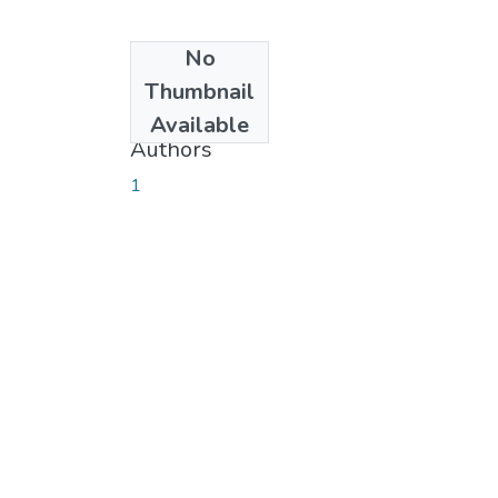
No
Date
Thumbnail
2007-04-16
Available
Authors
1