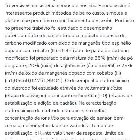
irreversíveis no sistema nervoso e nos rins. Sendo assim é
interessante produzir métodos de baixo custo, simples e
rápidos que permitam o monitoramento desse íon. Portanto
no presente trabalho foi estudado o desempenho
potenciométrico de um eletrodo compósito de pasta de
carbono modificado com óxido de manganês tipo espinélio
dopado com cobalto (III). O eletrodo de pasta de carbono
modificado foi preparado pela mistura de 55% (m/m) de pó
de grafite, 20% (m/m) de aglutinante (óleo mineral) e 25%
(m/m) de óxido de manganês dopado com cobalto (III)
(Li1,05Co0,02Mn1,98O4.). O desempenho eletroquímico
do eletrodo foi estudado através de voltametria cíclica
(etapa de ativação) e cronopotenciometria (i=0) (etapas de
estabilização e adição de padrão). Na caracterização
eletroquímica do eletrodo estudou-se a melhor
concentração de íons lítio para ativação do sensor, bem
como a melhor velocidade de varredura, tempo de
estabilização, pH, intervalo linear de resposta, limite de