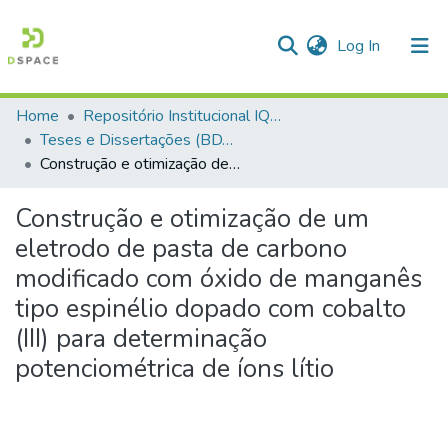
(current)
Log In
Home
Repositório Institucional IQSC
Communities & Collections
Teses e Dissertações (BDTD USP)
Construção e otimização de um eletrodo de pasta de carbono modificado com óxido de manganês tipo espinélio dopado com cobalto (III) para determinação potenciométrica de íons lítio
All of DSpace
Statistics
Construção e otimização de um
eletrodo de pasta de carbono
modificado com óxido de manganês
tipo espinélio dopado com cobalto
(III) para determinação
potenciométrica de íons lítio