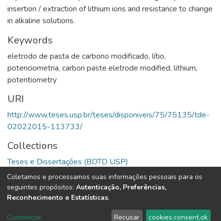
insertion / extraction of lithium ions and resistance to change
in alkaline solutions.
Keywords
eletrodo de pasta de carbono modificado
,
lítio
,
potenciometria
,
carbon paste eletrode modified
,
lithium
,
potentiometry
URI
http://www.teses.usp.br/teses/disponiveis/75/75135/tde-
02022015-113733/
Collections
Teses e Dissertações (BDTD USP)
Coletamos e processamos suas informações pessoais para os
Full item page
seguintes propósitos:
Autenticação, Preferências,
Reconhecimento e Estatísticas
.
DSpace software
copyright © 2002-2026
LYRASIS
Customizar
Recusar
cookies.consent.ok