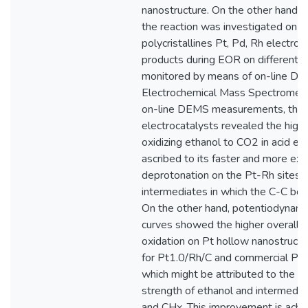
nanostructure. On the other hand, in
the reaction was investigated on 
polycristallines Pt, Pd, Rh electrod
products during EOR on differents
monitored by means of on-line DEM
Electrochemical Mass Spectromet
on-line DEMS measurements, the 
electrocatalysts revealed the highe
oxidizing ethanol to CO2 in acid el
ascribed to its faster and more ex
deprotonation on the Pt-Rh sites,
intermediates in which the C-C bond
On the other hand, potentiodynamic
curves showed the higher overall re
oxidation on Pt hollow nanostructu
for Pt1.0/Rh/C and commercial Pt/C
which might be attributed to the 
strength of ethanol and intermedia
and CHx. This improvement is achi