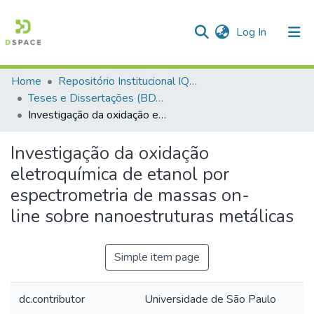
(current)
Log In
Home
Repositório Institucional IQSC
Communities & Collections
Teses e Dissertações (BDTD USP)
Investigação da oxidação eletroquímica de etanol por espectrometria de massas on-line sobre nanoestruturas metálicas
All of DSpace
Statistics
Investigação da oxidação
eletroquímica de etanol por
espectrometria de massas on-
line sobre nanoestruturas metálicas
Simple item page
dc.contributor
Universidade de São Paulo