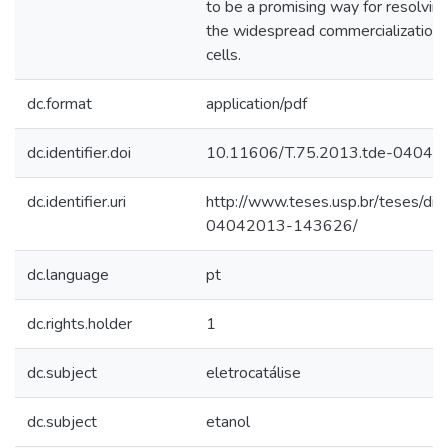
to be a promising way for resolvin
the widespread commercialization 
cells.
dc.format
application/pdf
dc.identifier.doi
10.11606/T.75.2013.tde-0404
dc.identifier.uri
http://www.teses.usp.br/teses/di
04042013-143626/
dc.language
pt
dc.rights.holder
1
dc.subject
eletrocatálise
dc.subject
etanol