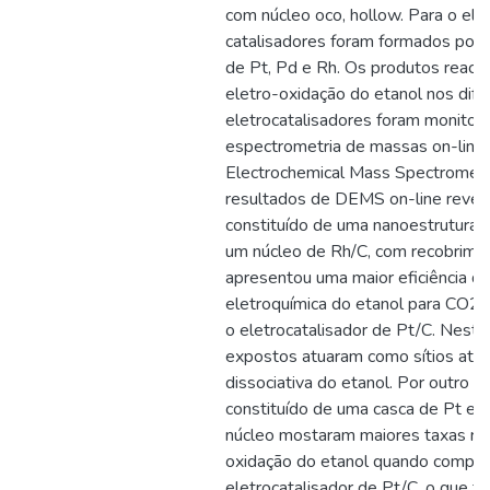
com núcleo oco, hollow. Para o eletr
catalisadores foram formados por e
de Pt, Pd e Rh. Os produtos reaci
eletro-oxidação do etanol nos dife
eletrocatalisadores foram monitor
espectrometria de massas on-line, 
Electrochemical Mass Spectromet
resultados de DEMS on-line revela
constituído de uma nanoestrutura 
um núcleo de Rh/C, com recobrime
apresentou uma maior eficiência d
eletroquímica do etanol para CO
o eletrocatalisador de Pt/C. Nest
expostos atuaram como sítios atív
dissociativa do etanol. Por outro la
constituído de uma casca de Pt e 
núcleo mostaram maiores taxas rea
oxidação do etanol quando compa
eletrocatalisador de Pt/C, o que fo