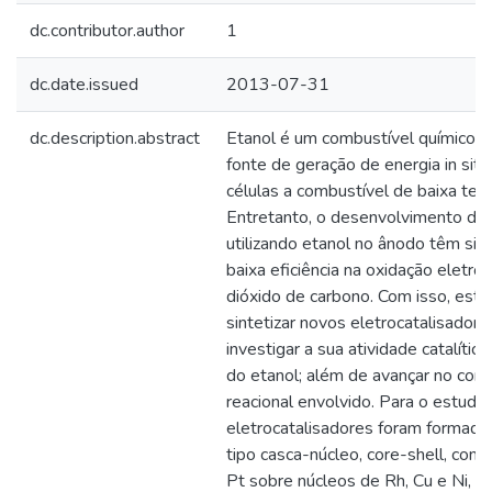
dc.contributor.author
1
dc.date.issued
2013-07-31
dc.description.abstract
Etanol é um combustível químico 
fonte de geração de energia in situ
células a combustível de baixa te
Entretanto, o desenvolvimento das
utilizando etanol no ânodo têm sid
baixa eficiência na oxidação eletro
dióxido de carbono. Com isso, est
sintetizar novos eletrocatalisador
investigar a sua atividade catalític
do etanol; além de avançar no co
reacional envolvido. Para o estudo 
eletrocatalisadores foram formado
tipo casca-núcleo, core-shell, cons
Pt sobre núcleos de Rh, Cu e Ni, e