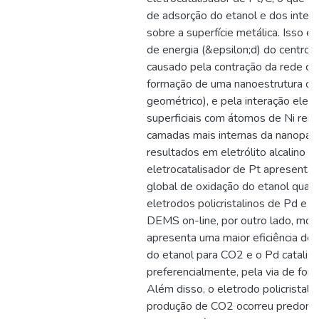
de adsorção do etanol e dos inter
sobre a superfície metálica. Isso é
de energia (&epsilon;d) do centro 
causado pela contração da rede cris
formação de uma nanoestrutura oca
geométrico), e pela interação elet
superficiais com átomos de Ni re
camadas mais internas da nanopartíc
resultados em eletrólito alcalino 
eletrocatalisador de Pt apresenta a
global de oxidação do etanol qua
eletrodos policristalinos de Pd e 
DEMS on-line, por outro lado, mos
apresenta uma maior eficiência de
do etanol para CO2 e o Pd catalisa
preferencialmente, pela via de form
Além disso, o eletrodo policristali
produção de CO2 ocorreu predomi