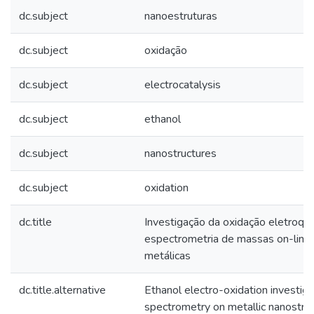
dc.subject
nanoestruturas
dc.subject
oxidação
dc.subject
electrocatalysis
dc.subject
ethanol
dc.subject
nanostructures
dc.subject
oxidation
dc.title
Investigação da oxidação eletroquí
espectrometria de massas on-line
metálicas
dc.title.alternative
Ethanol electro-oxidation investig
spectrometry on metallic nanostru