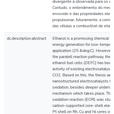
divergente à observada para os el
Contudo, o entendimento do meca
envovido e das propriedades eletr
propulsionar, futuramente, a comerc
das células a combustível de etanol
dc.description.abstract
Ethanol is a promissing chemical fue
energy generation for low-temperat
application (25 &deg;C). However,
the paralell reaction pathway, the
ethanol fuel cells (DEFC) has bee
activity of existing electrocatalysts
CO2. Based on this, the thesis aim
nanostructured electrocatalysts for
oxidation, besides deeper understa
mechanism which takes place. The 
oxidation reaction (EOR) was studie
carbon-supported core-shell electr
Pt shell on Rh, Cu and Ni cores or