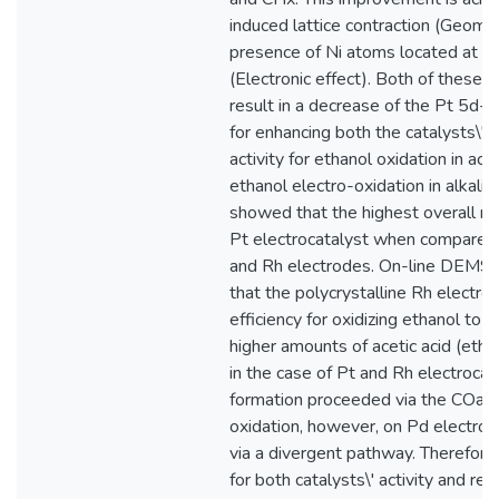
induced lattice contraction (Geomet
presence of Ni atoms located at th
(Electronic effect). Both of these 
result in a decrease of the Pt 5d-
for enhancing both the catalysts\' 
activity for ethanol oxidation in acid
ethanol electro-oxidation in alkalin
showed that the highest overall re
Pt electrocatalyst when compared 
and Rh electrodes. On-line DEMS 
that the polycrystalline Rh electro
efficiency for oxidizing ethanol t
higher amounts of acetic acid (ethy
in the case of Pt and Rh electroca
formation proceeded via the COad
oxidation, however, on Pd electrod
via a divergent pathway. Therefore
for both catalysts\' activity and 