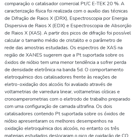
comparação o catalisador comercial Pt/C E-TEK 20 %. A
caracterização física foi realizada com o auxílio das técnicas
de Difração de Raios X (DRX), Espectroscopia por Energia
Dispersiva de Raios X (EDX) e Espectroscopia de Absorção
de Raios X (XAS). A partir dos picos de difração foi possível
calcular o tamanho médio de cristalito e o parâmetro de
rede das amostras estudadas. Os espectros de XAS na
região de XANES sugerem que a Pt suportada sobre os
óxidos de nióbio tem uma menor tendência a sofrer perda
de densidade eletrônica na banda 5d. O comportamento
eletroquímico dos catalisadores frente às reações de
eletro-oxidação dos alcoóis foi avaliado através de
voltametrias de varredura linear, voltametrias cíclicas e
cronoamperometrias com o eletrodo de trabalho preparado
com uma configuração de camada ultrafina. Os dois
catalisadores contendo Pt suportada sobre os óxidos de
nióbio apresentaram os melhores desempenhos na
oxidação eletroquímica dos alcoóis, no entanto os três
materiais estudados deslocaram o pico de oxidação de CO