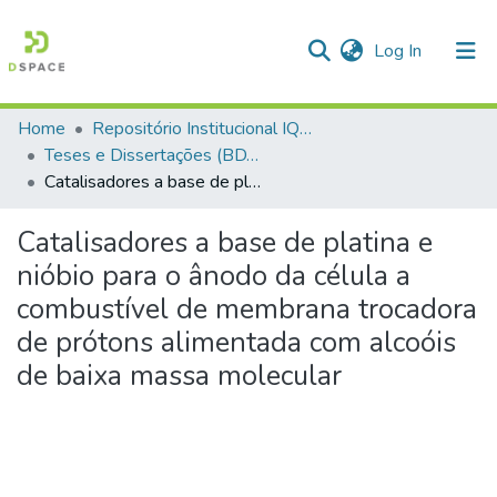
(current)
Log In
Home
Repositório Institucional IQSC
Communities & Collections
Teses e Dissertações (BDTD USP)
Catalisadores a base de platina e nióbio para o ânodo da célula a combustível de membrana trocadora de prótons alimentada com alcoóis de baixa massa molecular
All of DSpace
Statistics
Catalisadores a base de platina e
nióbio para o ânodo da célula a
combustível de membrana trocadora
de prótons alimentada com alcoóis
de baixa massa molecular