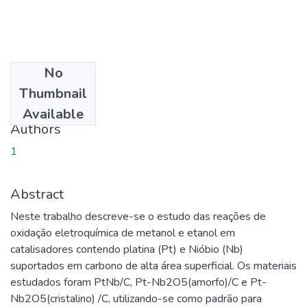
No
Date
Thumbnail
2012-07-31
Available
Authors
1
Abstract
Neste trabalho descreve-se o estudo das reações de
oxidação eletroquímica de metanol e etanol em
catalisadores contendo platina (Pt) e Nióbio (Nb)
suportados em carbono de alta área superficial. Os materiais
estudados foram PtNb/C, Pt-Nb2O5(amorfo)/C e Pt-
Nb2O5(cristalino) /C, utilizando-se como padrão para