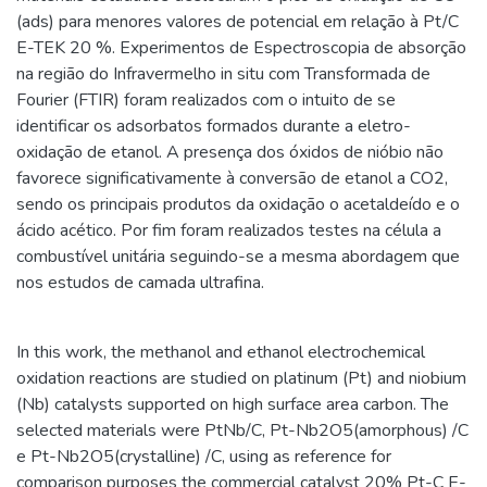
(ads) para menores valores de potencial em relação à Pt/C
E-TEK 20 %. Experimentos de Espectroscopia de absorção
na região do Infravermelho in situ com Transformada de
Fourier (FTIR) foram realizados com o intuito de se
identificar os adsorbatos formados durante a eletro-
oxidação de etanol. A presença dos óxidos de nióbio não
favorece significativamente à conversão de etanol a CO2,
sendo os principais produtos da oxidação o acetaldeído e o
ácido acético. Por fim foram realizados testes na célula a
combustível unitária seguindo-se a mesma abordagem que
nos estudos de camada ultrafina.
In this work, the methanol and ethanol electrochemical
oxidation reactions are studied on platinum (Pt) and niobium
(Nb) catalysts supported on high surface area carbon. The
selected materials were PtNb/C, Pt-Nb2O5(amorphous) /C
e Pt-Nb2O5(crystalline) /C, using as reference for
comparison purposes the commercial catalyst 20% Pt-C E-