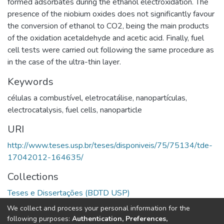
formed adsorbates during the ethanol electroxidation. The
presence of the niobium oxides does not significantly favour
the conversion of ethanol to CO2, being the main products
of the oxidation acetaldehyde and acetic acid. Finally, fuel
cell tests were carried out following the same procedure as
in the case of the ultra-thin layer.
Keywords
células a combustível
,
eletrocatálise
,
nanopartículas
,
electrocatalysis
,
fuel cells
,
nanoparticle
URI
http://www.teses.usp.br/teses/disponiveis/75/75134/tde-
17042012-164635/
Collections
Teses e Dissertações (BDTD USP)
We collect and process your personal information for the
Full item page
following purposes:
Authentication, Preferences,