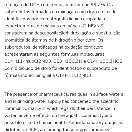
remoção de DCF, com remoção maior que 99,7%. Os
subprodutos formados na oxidação com cloro e dióxido
identificados por cromatografia líquida acoplada a
espectrometria de massas em série (LC-MS/MS)
consistiram na descaboxilação/hidroxilação e substituição
aromática de átomos de hidrogênio por cloro. Os
subprodutos identificados na oxidação com cloro
apresentaram as seguintes fórmulas moleculares:
C14H11</subCl2NO3, C13H10Cl3N e C14H10Cl3NO2.
Com o dióxido de cloro foi identificado o subproduto de
fórmula molecular igual a C14H11Cl2NO3.
The presence of pharmaceutical residues in surface waters
and in drinking water supply has concerned the scientific
community, mainly in which regards their persistence in
water, adverse effects on the aquatic community and
possible risks to human health. Antiinflammatory drugs, as
diclofenac (DCF), are among those drugs commonly