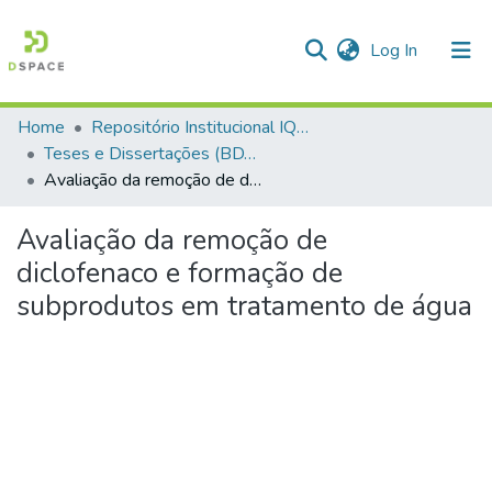
(current)
Log In
Home
Repositório Institucional IQSC
Communities & Collections
Teses e Dissertações (BDTD USP)
Avaliação da remoção de diclofenaco e formação de subprodutos em tratamento de água
All of DSpace
Statistics
Avaliação da remoção de
diclofenaco e formação de
subprodutos em tratamento de água