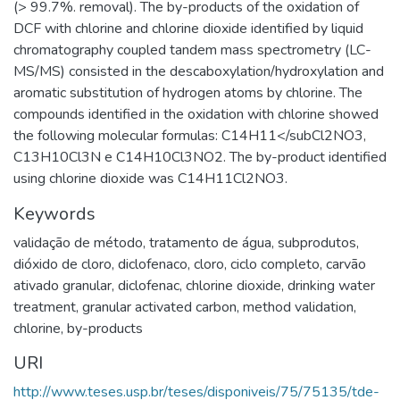
(> 99.7%. removal). The by-products of the oxidation of
DCF with chlorine and chlorine dioxide identified by liquid
chromatography coupled tandem mass spectrometry (LC-
MS/MS) consisted in the descaboxylation/hydroxylation and
aromatic substitution of hydrogen atoms by chlorine. The
compounds identified in the oxidation with chlorine showed
the following molecular formulas: C14H11</subCl2NO3,
C13H10Cl3N e C14H10Cl3NO2. The by-product identified
using chlorine dioxide was C14H11Cl2NO3.
Keywords
validação de método
,
tratamento de água
,
subprodutos
,
dióxido de cloro
,
diclofenaco
,
cloro
,
ciclo completo
,
carvão
ativado granular
,
diclofenac
,
chlorine dioxide
,
drinking water
treatment
,
granular activated carbon
,
method validation
,
chlorine
,
by-products
URI
http://www.teses.usp.br/teses/disponiveis/75/75135/tde-