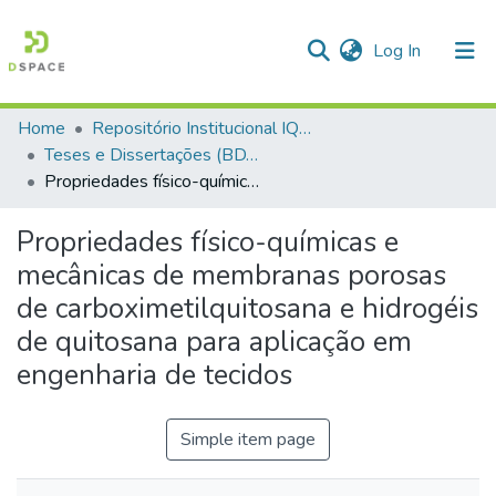
(current)
Log In
Home
Repositório Institucional IQSC
Communities & Collections
Teses e Dissertações (BDTD USP)
Propriedades físico-químicas e mecânicas de membranas porosas de carboximetilquitosana e hidrogéis de quitosana para aplicação em engenharia de tecidos
All of DSpace
Statistics
Propriedades físico-químicas e
mecânicas de membranas porosas
de carboximetilquitosana e hidrogéis
de quitosana para aplicação em
engenharia de tecidos
Simple item page