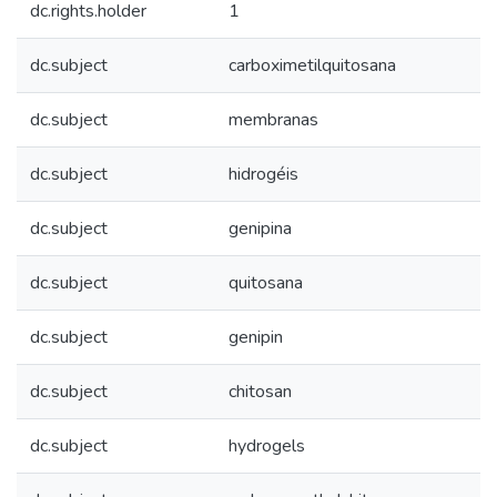
dc.rights.holder
1
dc.subject
carboximetilquitosana
dc.subject
membranas
dc.subject
hidrogéis
dc.subject
genipina
dc.subject
quitosana
dc.subject
genipin
dc.subject
chitosan
dc.subject
hydrogels