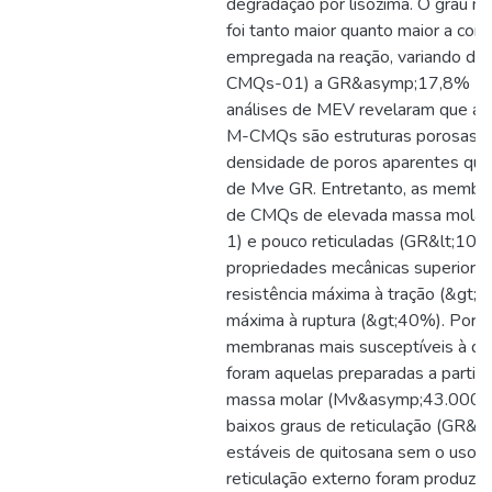
degradação por lisozima. O grau mé
foi tanto maior quanto maior a con
empregada na reação, variando d
CMQs-01) a GR&asymp;17,8% (
análises de MEV revelaram que as
M-CMQs são estruturas porosas q
densidade de poros aparentes qua
de Mve GR. Entretanto, as membran
de CMQs de elevada massa molar
1) e pouco reticuladas (GR&lt;10%
propriedades mecânicas superiore
resistência máxima à tração (&gt;
máxima à ruptura (&gt;40%). Por ou
membranas mais susceptíveis à de
foram aquelas preparadas a partir
massa molar (Mv&asymp;43.000 g.
baixos graus de reticulação (GR&l
estáveis de quitosana sem o uso 
reticulação externo foram produzido