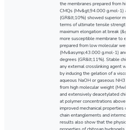
the membranes prepared from high
CMQs (Mv&gt;94.000 g.mol-1) and
(GR&lt;10%) showed superior mecha
terms of ultimate tensile strength
maximum elongation at break (&gt
more susceptible membrane to en
prepared from low molecular wei
(Mv&asymp;43.000 g.mol-1) and lo
degrees (GR&lt;11%). Stable chit
any external crosslinking agent wa
by inducing the gelation of a viscou
aqueous NaOH or gaseous NH3. T
from high molecular weight (Mw&
and extensively deacetylated ch
at polymer concentrations above 
improved mechanical properties due
chain entanglements and intermolec
results also show that the physico
properties of chitosan hydrogels c