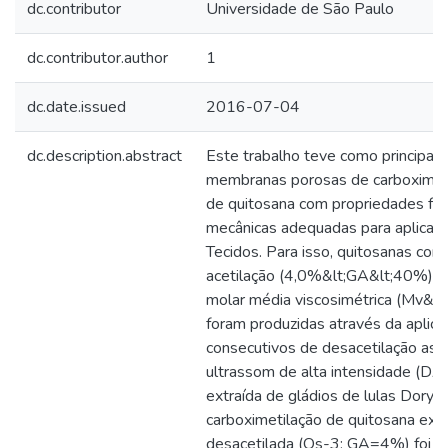
dc.contributor
Universidade de São Paulo
dc.contributor.author
1
dc.date.issued
2016-07-04
dc.description.abstract
Este trabalho teve como principal o
membranas porosas de carboximeti
de quitosana com propriedades fís
mecânicas adequadas para aplicaç
Tecidos. Para isso, quitosanas com
acetilação (4,0%&lt;GA&lt;40%) e
molar média viscosimétrica (Mv&g
foram produzidas através da aplic
consecutivos de desacetilação assis
ultrassom de alta intensidade (DAI
extraída de gládios de lulas Doryt
carboximetilação de quitosana ex
desacetilada (Qs-3; GA=4%) foi re