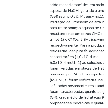
ácido monocloroacético em meio i
aquosa de NaOH, gerando a amos
(GS&asymp;0,98; Mv&asymp;190.0
irradiação de ultrassom de alta in
para tratar solução aquosa de CMQ
resultando nas amostras CMQs-
g.mol-1) e CMQs-3 (Mv&asymp;43
respectivamente. Para a produçã
reticuladas, genipina foi adicionad
concentrações (1,0x10-4 mol.L-1,
5,0x10-4 mol.L-1) às soluções a
foram vertidas em placas de Petri 
procedeu por 24 h. Em seguida, as
(M-CMQs) foram liofilizadas, neutra
liofilizadas novamente, resultand
foram caracterizadas quanto ao gra
(GR), grau médio de hidratação (GH
propriedades mecânicas e quanto à