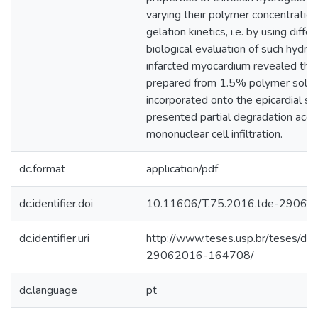
varying their polymer concentration
gelation kinetics, i.e. by using diff
biological evaluation of such hydro
infarcted myocardium revealed tha
prepared from 1.5% polymer solut
incorporated onto the epicardial su
presented partial degradation acc
mononuclear cell infiltration.
dc.format
application/pdf
dc.identifier.doi
10.11606/T.75.2016.tde-2906
dc.identifier.uri
http://www.teses.usp.br/teses/di
29062016-164708/
dc.language
pt