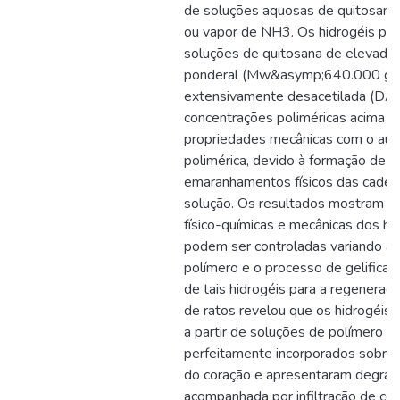
de soluções aquosas de quitosan
ou vapor de NH3. Os hidrogéis prod
soluções de quitosana de elevada
ponderal (Mw&asymp;640.000 g.m
extensivamente desacetilada (D
concentrações poliméricas acima 2
propriedades mecânicas com o au
polimérica, devido à formação de 
emaranhamentos físicos das cadei
solução. Os resultados mostram q
físico-químicas e mecânicas dos hi
podem ser controladas variando a 
polímero e o processo de gelificaçã
de tais hidrogéis para a regeneraçã
de ratos revelou que os hidrogéis
a partir de soluções de polímero 
perfeitamente incorporados sobre a
do coração e apresentaram degrada
acompanhada por infiltração de cé