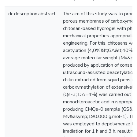
dc.description.abstract
The aim of this study was to produ
porous membranes of carboxymeth
chitosan-based hydrogel with phys
mechanical properties appropriate f
engineering. For this, chitosans wit
acetylation (4,0%&lt;GA&lt;40%) a
average molecular weight (Mv&gt
produced by application of consecu
ultrasound-assisted deacetylation
chitin extracted from squid pens (D
carboxymethylation of extensively
(Qs-3; DA=4%) was carried out by 
monochloroacetic acid in isoprop
producing CMQs-0 sample (GS&as
Mv&asymp;190.000 g.mol-1). The ul
was employed to depolymerize t
irradiation for 1 h and 3 h, result