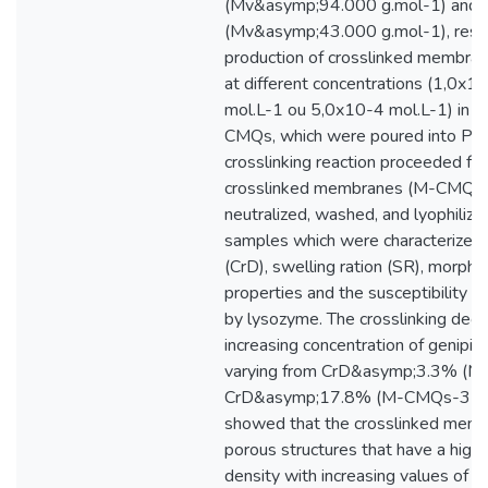
(Mv&asymp;94.000 g.mol-1) and
(Mv&asymp;43.000 g.mol-1), respec
production of crosslinked membran
at different concentrations (1,0x
mol.L-1 ou 5,0x10-4 mol.L-1) in t
CMQs, which were poured into Petr
crosslinking reaction proceeded for
crosslinked membranes (M-CMQs) w
neutralized, washed, and lyophilized
samples which were characterized 
(CrD), swelling ration (SR), morpho
properties and the susceptibility 
by lysozyme. The crosslinking degr
increasing concentration of genipin 
varying from CrD&asymp;3.3% (
CrD&asymp;17.8% (M-CMQs-35). 
showed that the crosslinked me
porous structures that have a high
density with increasing values of 