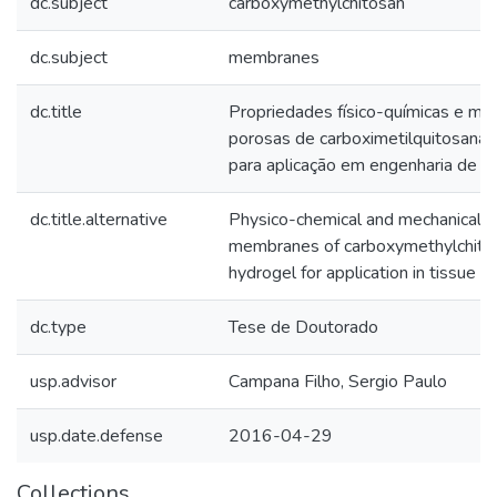
dc.subject
carboxymethylchitosan
dc.subject
membranes
dc.title
Propriedades físico-químicas e m
porosas de carboximetilquitosana 
para aplicação em engenharia de t
dc.title.alternative
Physico-chemical and mechanical p
membranes of carboxymethylchito
hydrogel for application in tissue e
dc.type
Tese de Doutorado
usp.advisor
Campana Filho, Sergio Paulo
usp.date.defense
2016-04-29
Collections