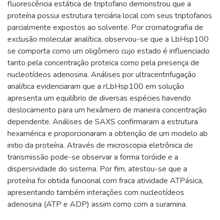
fluorescência estática de triptofano demonstrou que a
proteína possui estrutura terciária local com seus triptofanos
parcialmente expostos ao solvente. Por cromatografia de
exclusão molecular analítica, observou-se que a LbHsp100
se comporta como um oligômero cujo estado é influenciado
tanto pela concentração proteica como pela presença de
nucleotídeos adenosina. Análises por ultracentrifugação
analítica evidenciaram que a rLbHsp100 em solução
apresenta um equilíbrio de diversas espécies havendo
deslocamento para um hexâmero de maneira concentração
dependente. Análises de SAXS confirmaram a estrutura
hexamérica e proporcionaram a obtenção de um modelo ab
initio da proteína. Através de microscopia eletrônica de
transmissão pode-se observar a forma toróide e a
dispersividade do sistema. Por fim, atestou-se que a
proteína foi obtida funcional com fraca atividade ATPásica,
apresentando também interações com nucleotídeos
adenosina (ATP e ADP) assim como com a suramina.