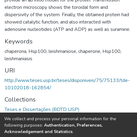
electron microscopy shows the toroidal form and
dispersivity of the system. Finally, the obtained protein had
showed catalytic function, and also interacted with
adenosine nucleotides (ATP and ADP) as well as suramine.
Keywords
chaperona
,
Hsp100
,
leishmaniose
,
chaperone
,
Hsp100
,
leishmaniasis
URI
http://www.teses.usp.br/teses/disponiveis/75/75133/tde-
10102018-162854/
Collections
Teses e Dissertações (BDTD USP)
We collect and process your personal information for the
Full item page
following purposes:
Authentication, Preferences,
Acknowledgement and Statistics
.