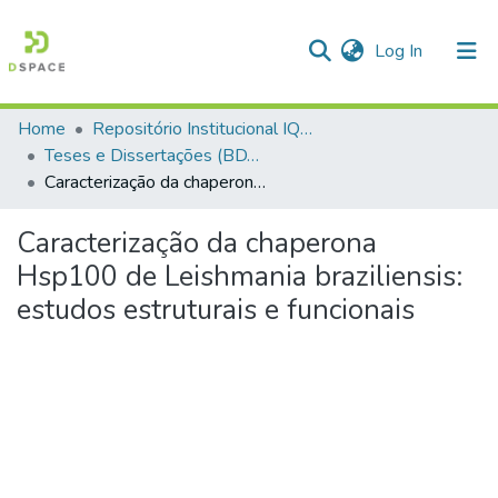
(current)
Log In
Home
Repositório Institucional IQSC
Communities & Collections
Teses e Dissertações (BDTD USP)
Caracterização da chaperona Hsp100 de Leishmania braziliensis: estudos estruturais e funcionais
All of DSpace
Statistics
Caracterização da chaperona
Hsp100 de Leishmania braziliensis:
estudos estruturais e funcionais