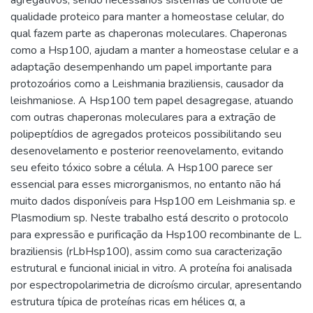
qualidade proteico para manter a homeostase celular, do
qual fazem parte as chaperonas moleculares. Chaperonas
como a Hsp100, ajudam a manter a homeostase celular e a
adaptação desempenhando um papel importante para
protozoários como a Leishmania braziliensis, causador da
leishmaniose. A Hsp100 tem papel desagregase, atuando
com outras chaperonas moleculares para a extração de
polipeptídios de agregados proteicos possibilitando seu
desenovelamento e posterior reenovelamento, evitando
seu efeito tóxico sobre a célula. A Hsp100 parece ser
essencial para esses microrganismos, no entanto não há
muito dados disponíveis para Hsp100 em Leishmania sp. e
Plasmodium sp. Neste trabalho está descrito o protocolo
para expressão e purificação da Hsp100 recombinante de L.
braziliensis (rLbHsp100), assim como sua caracterização
estrutural e funcional inicial in vitro. A proteína foi analisada
por espectropolarimetria de dicroísmo circular, apresentando
estrutura típica de proteínas ricas em hélices α, a