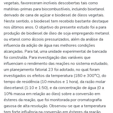
vegetais, favoreceram incríveis descobertas tais como
matérias-primas para biocombustíveis, incluindo bioetanol
derivado de cana de açúcar e biodiesel de óleos vegetais.
Neste sentido, o biodiesel tem recebido bastante destaque
nos últimos anos. O objetivo do presente estudo foi a para
produção de biodiesel de óleo de soja empregando metanol
ou etanol como álcoois pressurizados, além da análise da
influencia da adição de água nas melhores condições
alcançadas. Para tal, uma unidade experimental de bancada
foi construída. Para investigação das variáveis que
influenciam o rendimento das reações no sistema estudado,
um planejamento fatorial 23 foi adotado, no qual foram
investigados os efeitos da temperatura (180 e 300°C), do
tempo de residência (10 minutos e 1 hora), da razão molar
óleo:etanol (1:10 e 1:50), e da concentração de água (0 a
10% massa em relação ao óleo) sobre a conversão em
ésteres da reação, que foi monitorada por cromatografia
gasosa de alta resolução. Observou-se que a temperatura
tem forte influência na conversão em ésteres da reação,