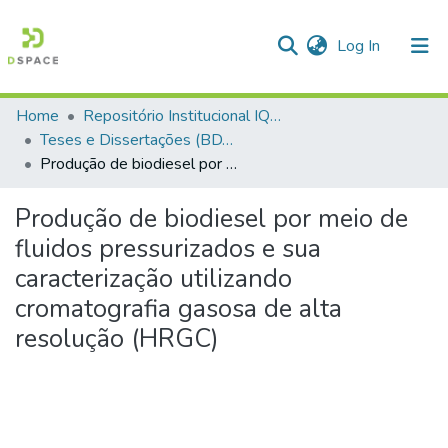
(current)
Log In
Home
Repositório Institucional IQSC
Communities & Collections
Teses e Dissertações (BDTD USP)
Produção de biodiesel por meio de fluidos pressurizados e sua caracterização utilizando cromatografia gasosa de alta resolução (HRGC)
All of DSpace
Statistics
Produção de biodiesel por meio de
fluidos pressurizados e sua
caracterização utilizando
cromatografia gasosa de alta
resolução (HRGC)