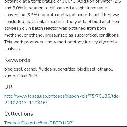
obtained at a temperature of 300°C. Addition of water (2,5
and 5,0% in relation to oil) caused a slight increase in
conversion (98%) for both methanol and ethanol. Then was
concluded that similar results in the yields of biodiesel from
soybean oil in batch reactor was obtained from both
methanol or ethanol pressurized as supercritical conditions.
This work proposes a new methodology for acylglycerols
analysis.
Keywords
biodiesel
,
etanol
,
fluidos supercrítico
,
biodiesel
,
ethanol
,
supercritical fluid
URI
http://www.teses.usp.br/teses/disponiveis/75/75135/tde-
24102013-110316/
Collections
Teses e Dissertações (BDTD USP)