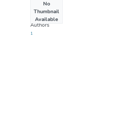
No
Date
Thumbnail
2011-11-01
Available
Authors
1