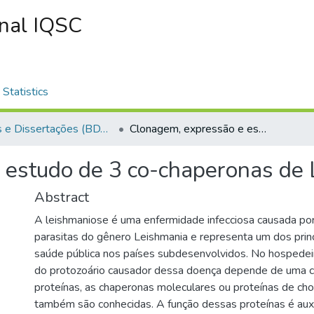
onal IQSC
Statistics
Teses e Dissertações (BDTD USP)
Clonagem, expressão e estudo de 3 co-chaperonas de Leishmania braziliensis
estudo de 3 co-chaperonas de L
Abstract
A leishmaniose é uma enfermidade infecciosa causada por
parasitas do gênero Leishmania e representa um dos prin
saúde pública nos países subdesenvolvidos. No hospedeir
do protozoário causador dessa doença depende de uma c
proteínas, as chaperonas moleculares ou proteínas de c
também são conhecidas. A função dessas proteínas é auxi