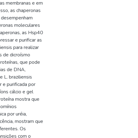
e as membranas e em
esso, as chaperonas
que desempenham
peronas moleculares
haperonas, as Hsp40
essar e purificar as
nsis para realizar
s de dicroísmo
 proteínas, que pode
cias de DNA,
 L. braziliensis
 e purificada por
íons cálcio e gel
proteína mostra que
domínios
ca por uréia,
scência, mostram que
ferentes. Os
ransições com o