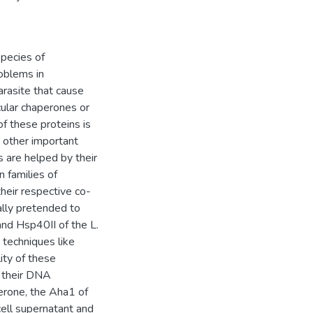
species of
oblems in
parasite that cause
cular chaperones or
f these proteins is
y other important
s are helped by their
 families of
eir respective co-
ally pretended to
nd Hsp40II of the L.
c techniques like
ity of these
n their DNA
erone, the Aha1 of
cell supernatant and