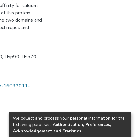
ffinity for calcium
of this protein
 the two domains and
techniques and
0
,
Hsp90
,
Hsp70
,
tde-16092011-
We collect and process your personal information for the
following purposes:
Authentication, Preferences,
Acknowledgement and Statistics
.