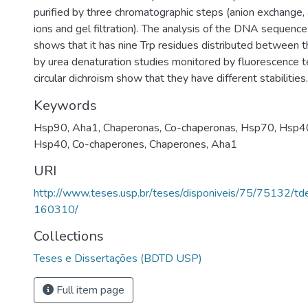
purified by three chromatographic steps (anion exchange, a
ions and gel filtration). The analysis of the DNA sequence 
shows that it has nine Trp residues distributed between
by urea denaturation studies monitored by fluorescence 
circular dichroism show that they have different stabilities.
Keywords
Hsp90
,
Aha1
,
Chaperonas
,
Co-chaperonas
,
Hsp70
,
Hsp4
Hsp40
,
Co-chaperones
,
Chaperones
,
Aha1
URI
http://www.teses.usp.br/teses/disponiveis/75/75132/
160310/
Collections
Teses e Dissertações (BDTD USP)
Full item page