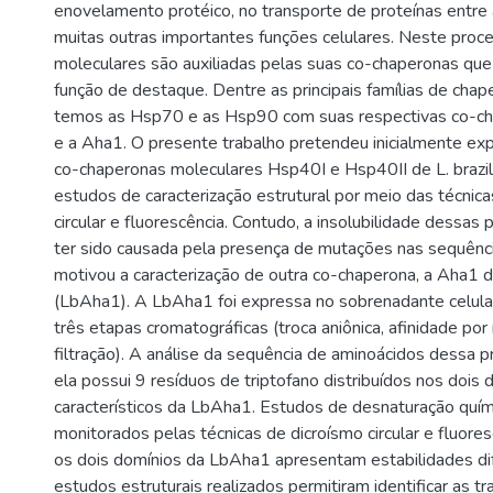
enovelamento protéico, no transporte de proteínas entr
muitas outras importantes funções celulares. Neste proc
moleculares são auxiliadas pelas suas co-chaperonas 
função de destaque. Dentre as principais famílias de cha
temos as Hsp70 e as Hsp90 com suas respectivas co-c
e a Aha1. O presente trabalho pretendeu inicialmente expr
co-chaperonas moleculares Hsp40I e Hsp40II de L. brazilie
estudos de caracterização estrutural por meio das técnica
circular e fluorescência. Contudo, a insolubilidade dessas
ter sido causada pela presença de mutações nas sequên
motivou a caracterização de outra co-chaperona, a Aha1 de
(LbAha1). A LbAha1 foi expressa no sobrenadante celular
três etapas cromatográficas (troca aniônica, afinidade por 
filtração). A análise da sequência de aminoácidos dessa 
ela possui 9 resíduos de triptofano distribuídos nos dois 
característicos da LbAha1. Estudos de desnaturação quími
monitorados pelas técnicas de dicroísmo circular e fluore
os dois domínios da LbAha1 apresentam estabilidades di
estudos estruturais realizados permitiram identificar as t