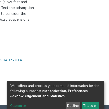
n (slow, fast and
affect the adsorption
 to consider the
e/clay suspensions
tde-04072014-
We collect and process your personal information for the
following purposes:
Authentication, Preferences,
Acknowledgement and Statistics
.
Customize
Decline
That's ok