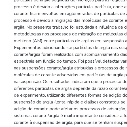
partículas de argila seguidas de migração para as regiões 
processo é devido a interações partícula-partícula, onde 
corante ficam envoltas em aglomerados de partículas de a
processo é devido a migração das moléculas de corante en
argila. No presente trabalho foi estudada a influência de 
metodologias nos processos de migração de moléculas do
metileno (AM) entre partículas de argilas em suspensão 
Experimentos adicionando-se partículas de argila nas su
corante/argila foram realizados com acompanhamento das
espectrais em função do tempo. Foi possível detectar var
nas suspensões corante/argila atribuídas a processos de
moléculas de corante adsorvidas em partículas de argila p
na suspensão. Os resultados indicaram que o processo d
diferentes partículas de argila depende da razão corante/a
de experimento, utilizando diferentes formas de adição do
suspensão de argila (lenta, rápida e diálise) constatou-s
adição do corante pode afetar os processos de adsorção,
sistemas corante/argila é muito importante considerar a 
corante à suspensão de argila, para que se tenham suspe