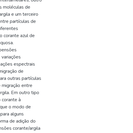
interlamelares, outro
as moléculas de
rgila e um terceiro
tre partículas de
diferentes
 corante azul de
aquosa.
spensões
 variações
iações espectrais
 migração de
ara outras partículas
e migração entre
rgila. Em outro tipo
 corante à
e que o modo de
 para alguns
forma de adição do
nsões corante/argila