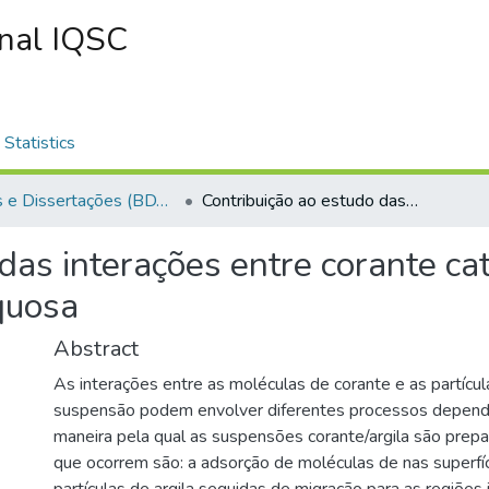
onal IQSC
Statistics
Teses e Dissertações (BDTD USP)
Contribuição ao estudo das interações entre corante cationico e partículas de argila em suspensão aquosa
das interações entre corante cat
quosa
Abstract
As interações entre as moléculas de corante e as partícul
suspensão podem envolver diferentes processos depende
maneira pela qual as suspensões corante/argila são prep
que ocorrem são: a adsorção de moléculas de nas superfí