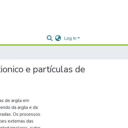
Log In
ionico e partículas de
as de argila em
ndo da argila e da
aradas. Os processos
cies externas das