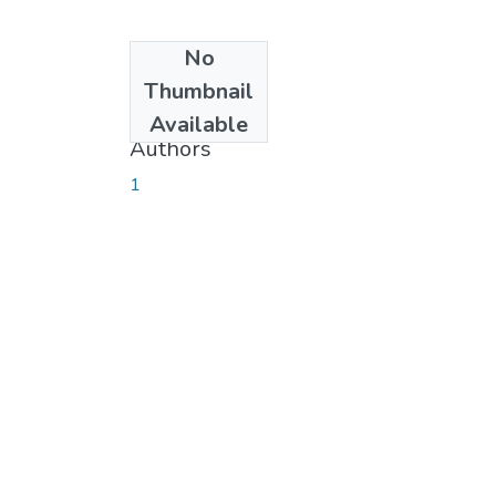
No
Date
Thumbnail
2014-12-01
Available
Authors
1