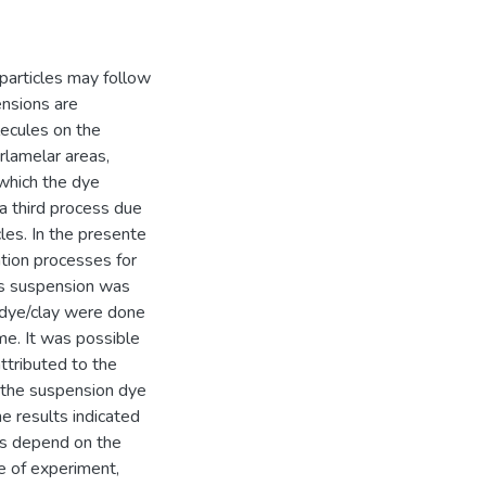
particles may follow
nsions are
lecules on the
rlamelar areas,
 which the dye
a third process due
les. In the presente
tion processes for
us suspension was
 dye/clay were done
ime. It was possible
ttributed to the
n the suspension dye
e results indicated
es depend on the
pe of experiment,