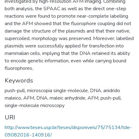
investigated by high-resolution AFM imaging. Combining
both analysis, the SPAAC as well as the direct one-step
reactions were found to promote near-complete labelling
and the AFM showed that the fluorophore coupling did not
damage the structure of the plasmids and that their native,
supercoiled, morphology was preserved. Moreover, labelled
plasmids were successfully applied for transfection into
mammalian cells, implying that the DNA retained its ability
to encode genetic information, even while carrying bound
fluorophores.
Keywords
push-pull
,
microscopia single-molecule
,
DNA
,
anidrido
maleico
,
AFM
,
DNA
,
maleic anhydride
,
AFM
,
push-pull
,
single-molecule microscopy
URI
http://www.teses.usp.br/teses/disponiveis/75/75134/tde-
09082016-140916/