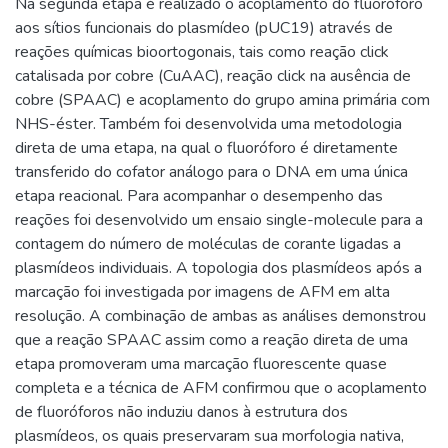
Na segunda etapa é realizado o acoplamento do fluoróforo
aos sítios funcionais do plasmídeo (pUC19) através de
reações químicas bioortogonais, tais como reação click
catalisada por cobre (CuAAC), reação click na ausência de
cobre (SPAAC) e acoplamento do grupo amina primária com
NHS-éster. Também foi desenvolvida uma metodologia
direta de uma etapa, na qual o fluoróforo é diretamente
transferido do cofator análogo para o DNA em uma única
etapa reacional. Para acompanhar o desempenho das
reações foi desenvolvido um ensaio single-molecule para a
contagem do número de moléculas de corante ligadas a
plasmídeos individuais. A topologia dos plasmídeos após a
marcação foi investigada por imagens de AFM em alta
resolução. A combinação de ambas as análises demonstrou
que a reação SPAAC assim como a reação direta de uma
etapa promoveram uma marcação fluorescente quase
completa e a técnica de AFM confirmou que o acoplamento
de fluoróforos não induziu danos à estrutura dos
plasmídeos, os quais preservaram sua morfologia nativa,