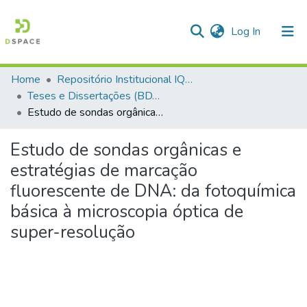
(current)
Log In
Home
Repositório Institucional IQSC
Communities & Collections
Teses e Dissertações (BDTD USP)
Estudo de sondas orgânicas e estratégias de marcação fluorescente de DNA: da fotoquímica básica à microscopia óptica de super-resolução
All of DSpace
Statistics
Estudo de sondas orgânicas e
estratégias de marcação
fluorescente de DNA: da fotoquímica
básica à microscopia óptica de
super-resolução