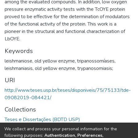
among the evaluated compounds. In addition, low oxygen
pressure enzymatic activity tests with the TcOYE protein
proved to be effective for the determination of modulators
of the functional activity of the protein. This work is a
pioneer in the structural and functional characterization of
LbOYE.
Keywords
leishmaniose
,
old yellow enzyme
,
tripanossomíases
,
leishmaniasis
,
old yellow enzyme
,
trypanosomiasis;
URI
http://www.teses.usp.br/teses/disponiveis/75/75133/tde-
09082019-084421/
Collections
Teses e Dissertações (BDTD USP)
We collect and process your personal information for the
Full item page
following purposes:
Authentication, Preferences,