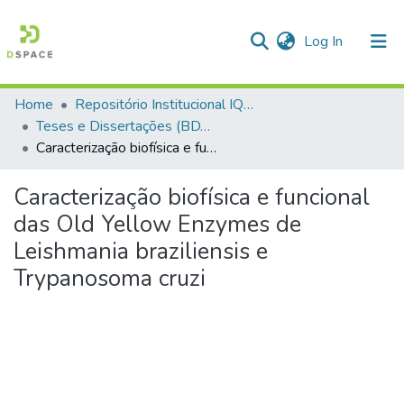
(current)
Log In
Home
Repositório Institucional IQSC
Communities & Collections
Teses e Dissertações (BDTD USP)
Caracterização biofísica e funcional das Old Yellow Enzymes de Leishmania braziliensis e Trypanosoma cruzi
All of DSpace
Statistics
Caracterização biofísica e funcional
das Old Yellow Enzymes de
Leishmania braziliensis e
Trypanosoma cruzi