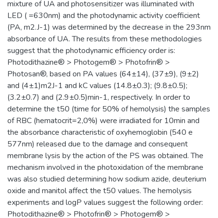
mixture of UA and photosensitizer was illuminated with
LED ( =630nm) and the photodynamic activity coefficient
(PA, m2.J-1) was determined by the decrease in the 293nm
absorbance of UA. The results from these methodologies
suggest that the photodynamic efficiency order is:
Photodithazine® > Photogem® > Photofrin® >
Photosan®, based on PA values (64±14), (37±9), (9±2)
and (4±1)m2J-1 and kC values (14.8±0.3); (9.8±0.5);
(3.2±0.7) and (2.9±0.5)min-1, respectively. In order to
determine the t50 (time for 50% of hemolysis) the samples
of RBC (hematocrit=2,0%) were irradiated for 10min and
the absorbance characteristic of oxyhemoglobin (540 e
577nm) released due to the damage and consequent
membrane lysis by the action of the PS was obtained. The
mechanism involved in the photoxidation of the membrane
was also studied determining how sodium azide, deuterium
oxide and manitol affect the t50 values. The hemolysis
experiments and logP values suggest the following order:
Photodithazine® > Photofrin® > Photogem® >