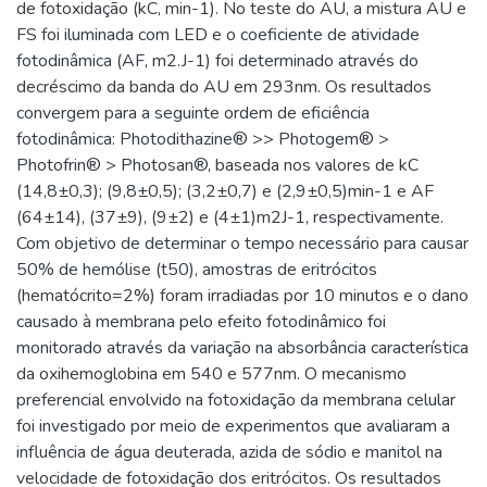
de fotoxidação (kC, min-1). No teste do AU, a mistura AU e
FS foi iluminada com LED e o coeficiente de atividade
fotodinâmica (AF, m2.J-1) foi determinado através do
decréscimo da banda do AU em 293nm. Os resultados
convergem para a seguinte ordem de eficiência
fotodinâmica: Photodithazine® >> Photogem® >
Photofrin® > Photosan®, baseada nos valores de kC
(14,8±0,3); (9,8±0,5); (3,2±0,7) e (2,9±0,5)min-1 e AF
(64±14), (37±9), (9±2) e (4±1)m2J-1, respectivamente.
Com objetivo de determinar o tempo necessário para causar
50% de hemólise (t50), amostras de eritrócitos
(hematócrito=2%) foram irradiadas por 10 minutos e o dano
causado à membrana pelo efeito fotodinâmico foi
monitorado através da variação na absorbância característica
da oxihemoglobina em 540 e 577nm. O mecanismo
preferencial envolvido na fotoxidação da membrana celular
foi investigado por meio de experimentos que avaliaram a
influência de água deuterada, azida de sódio e manitol na
velocidade de fotoxidação dos eritrócitos. Os resultados