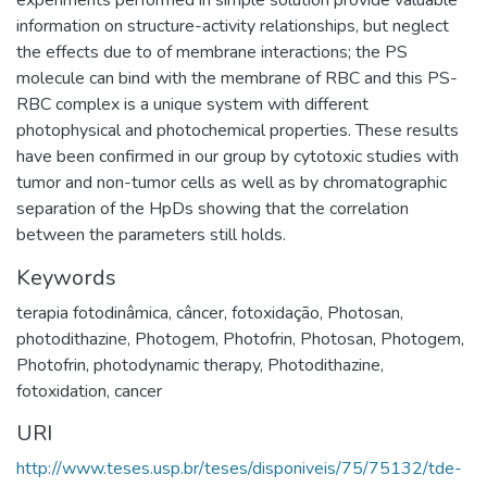
information on structure-activity relationships, but neglect
the effects due to of membrane interactions; the PS
molecule can bind with the membrane of RBC and this PS-
RBC complex is a unique system with different
photophysical and photochemical properties. These results
have been confirmed in our group by cytotoxic studies with
tumor and non-tumor cells as well as by chromatographic
separation of the HpDs showing that the correlation
between the parameters still holds.
Keywords
terapia fotodinâmica
,
câncer
,
fotoxidação
,
Photosan
,
photodithazine
,
Photogem
,
Photofrin
,
Photosan
,
Photogem
,
Photofrin
,
photodynamic therapy
,
Photodithazine
,
fotoxidation
,
cancer
URI
http://www.teses.usp.br/teses/disponiveis/75/75132/tde-