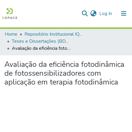
(current)
Log In
Home
Repositório Institucional IQSC
Communities & Collections
Teses e Dissertações (BDTD USP)
Avaliação da eficiência fotodinâmica de fotossensibilizadores com aplicação em terapia fotodinâmica
All of DSpace
Statistics
Avaliação da eficiência fotodinâmica
de fotossensibilizadores com
aplicação em terapia fotodinâmica