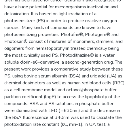
have a huge potential for microorganisms inactivation and
detoxication. It is based on light irradiation of a
photosensitizer (PS) in order to produce reactive oxygen
species. Many kinds of compounds are known to have
photosensitizing properties. Photofrin®, Photogem® and
Photosan® consist of mixtures of monomers, dimmers, and
oligomers from hematoporphyrin treated chemically being
the most clinically used PS. Photodithazine® is a water
soluble clorin-e6-derivative, a second-generation drug. The
present work provides a comparative study between these
PS, using bovine serum albumin (BSA) and uric acid (UA) as
chemical dosimeters as well as human red blood cells (RBC)
as a cell membrane model and octanol/phosphate buffer
partition coefficient (logP) to access the lipophilicity of the
compounds. BSA and PS solutions in phosphate buffer
were illuminated with LED ( =630nm) and the decrease in
the BSA fluorescence at 340nm was used to calculate the
photoxidation rate constant (kC, min-1). In UA test, a