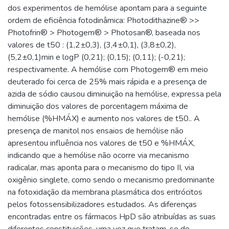
dos experimentos de hemólise apontam para a seguinte
ordem de eficiência fotodinâmica: Photodithazine® >>
Photofrin® > Photogem® > Photosan®, baseada nos
valores de t50 : (1,2±0,3), (3,4±0,1), (3,8±0,2),
(5,2±0,1)min e logP (0,21); (0,15); (0,11); (-0,21);
respectivamente. A hemólise com Photogem® em meio
deuterado foi cerca de 25% mais rápida e a presença de
azida de sódio causou diminuição na hemólise, expressa pela
diminuição dos valores de porcentagem máxima de
hemólise (%HMÁX) e aumento nos valores de t50.. A
presença de manitol nos ensaios de hemólise não
apresentou influência nos valores de t50 e %HMÁX,
indicando que a hemólise não ocorre via mecanismo
radicalar, mas aponta para o mecanismo do tipo II, via
oxigênio singlete, como sendo o mecanismo predominante
na fotoxidação da membrana plasmática dos eritrócitos
pelos fotossensibilizadores estudados. As diferenças
encontradas entre os fármacos HpD são atribuídas as suas
diferentes constituições, uma vez que tratam-se de