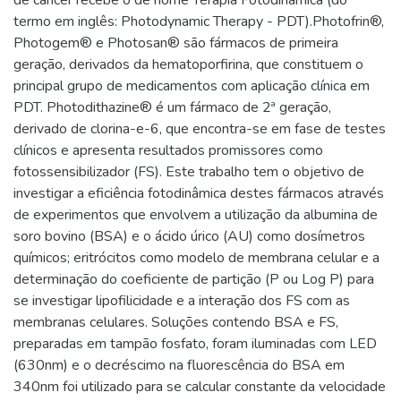
termo em inglês: Photodynamic Therapy - PDT).Photofrin®,
Photogem® e Photosan® são fármacos de primeira
geração, derivados da hematoporfirina, que constituem o
principal grupo de medicamentos com aplicação clínica em
PDT. Photodithazine® é um fármaco de 2ª geração,
derivado de clorina-e-6, que encontra-se em fase de testes
clínicos e apresenta resultados promissores como
fotossensibilizador (FS). Este trabalho tem o objetivo de
investigar a eficiência fotodinâmica destes fármacos através
de experimentos que envolvem a utilização da albumina de
soro bovino (BSA) e o ácido úrico (AU) como dosímetros
químicos; eritrócitos como modelo de membrana celular e a
determinação do coeficiente de partição (P ou Log P) para
se investigar lipofilicidade e a interação dos FS com as
membranas celulares. Soluções contendo BSA e FS,
preparadas em tampão fosfato, foram iluminadas com LED
(630nm) e o decréscimo na fluorescência do BSA em
340nm foi utilizado para se calcular constante da velocidade