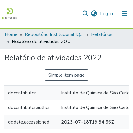
(current)
Log In
Home
Repositório Institucional IQSC
Relatórios
Communities & Collections
Relatório de atividades 2022
All of DSpace
Relatório de atividades 2022
Statistics
Simple item page
dc.contributor
Instituto de Química de São Carlo
dc.contributor.author
Instituto de Química de São Carlo
dc.date.accessioned
2023-07-18T19:34:56Z