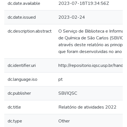
dc.date.available
2023-07-18T19:34:56Z
dc.date.issued
2023-02-24
dc.description.abstract
O Serviço de Biblioteca e Informaç
de Química de São Carlos (SBI/IQS
através deste relatório as principai
que foram desenvolvidas no ano 
dc.identifier.uri
http://repositorio.iqsc.usp.br/han
dc.language.iso
pt
dc.publisher
SBI/IQSC
dc.title
Relatório de atividades 2022
dc.type
Other