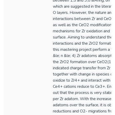
between 1,5 and 3,0 &Aring; on the 
which are suggested in the literat
O layers. However, the nature and
interactions between Zr and CeO2 s
as well as the CeO2 modifications 
mechanisms for Zr oxidation and Z
surface. Aiming to understand th
interactions and the ZrO2 formati
this mastering project perform a th
&le; n &le; 4) Zr adatoms absorpt
the ZrO2 formation over CeO2(111)
indicated charge transfer from Zr a
together with change in species oxi
oxidize to Zr4+ and interact with s
Ce4+ cations reduce to Ce3+. Ener
out that the process is very stabil
per Zr adatom. With the increase of
adatoms over the surface, it is ob
reductions and O2- migrations from