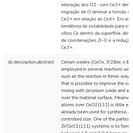
interação dos O2- com Ce3+ dentro 
migração de O diminuir a tensão ca
Ce3+ em relação ao Ce4+. Em adiç
tendência de estabilidade para os
sítios Ce dentro da superfície, dev
de coordenações Zr-O e a redução 
Ce3+.
dc.description.abstract
Cerium oxides (CeOx, 3/2&le; x &le
employed in several reactions with
such as the reaction in three-way-c
that is possible to improve the ceri
mixing with zirconium oxide and add
over the material surface. Meanwhil
atoms over CeO2(111) is little exp
already been used for synthesis Ag
controlled size. One of the particula
Zr/CeO2(111) systems is to form i