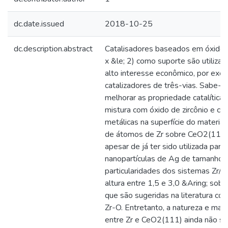
dc.date.issued
2018-10-25
dc.description.abstract
Catalisadores baseados em óxidos 
x &le; 2) como suporte são utiliza
alto interesse econômico, por exe
catalizadores de três-vias. Sabe-s
melhorar as propriedade catalíticas
mistura com óxido de zircônio e com
metálicas na superfície do material
de átomos de Zr sobre CeO2(111)
apesar de já ter sido utilizada para
nanopartículas de Ag de tamanho 
particularidades dos sistemas Zr/
altura entre 1,5 e 3,0 &Aring; sobre
que são sugeridas na literatura c
Zr-O. Entretanto, a natureza e mag
entre Zr e CeO2(111) ainda não s