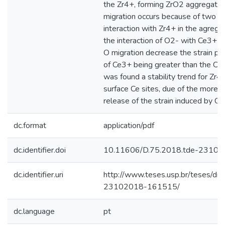
the Zr4+, forming ZrO2 aggregates
migration occurs because of two r
interaction with Zr4+ in the agregat
the interaction of O2- with Ce3+ in
O migration decrease the strain pr
of Ce3+ being greater than the Ce4+
was found a stability trend for Zr4
surface Ce sites, due of the more 
release of the strain induced by Ce
dc.format
application/pdf
dc.identifier.doi
10.11606/D.75.2018.tde-2310
dc.identifier.uri
http://www.teses.usp.br/teses/di
23102018-161515/
dc.language
pt