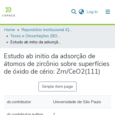
(current)
Log In
Home
Repositório Institucional IQSC
Communities & Collections
Teses e Dissertações (BDTD USP)
Estudo ab initio da adsorção de átomos de zircônio sobre superfí­cies de óxido de cério: Zrn/CeO2(111)
All of DSpace
Statistics
Estudo ab initio da adsorção de
átomos de zircônio sobre superfí­cies
de óxido de cério: Zrn/CeO2(111)
Simple item page
dc.contributor
Universidade de São Paulo
dc.contributor.author
1