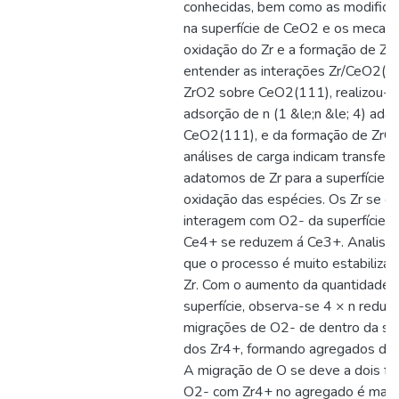
conhecidas, bem como as modifica
na superfície de CeO2 e os mecan
oxidação do Zr e a formação de ZrO
entender as interações Zr/CeO2(1
ZrO2 sobre CeO2(111), realizou-s
adsorção de n (1 &le;n &le; 4) ada
CeO2(111), e da formação de ZrO
análises de carga indicam transfer
adatomos de Zr para a superfície 
oxidação das espécies. Os Zr se o
interagem com O2- da superfície, 
Ce4+ se reduzem á Ce3+. Analises
que o processo é muito estabilizan
Zr. Com o aumento da quantidade 
superfície, observa-se 4 × n redu
migrações de O2- de dentro da sup
dos Zr4+, formando agregados de Z
A migração de O se deve a dois fat
O2- com Zr4+ no agregado é mais 