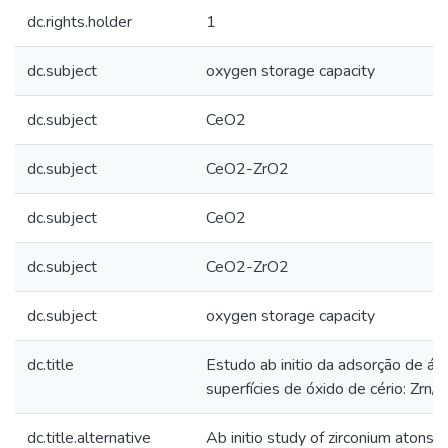
dc.rights.holder
1
dc.subject
oxygen storage capacity
dc.subject
CeO2
dc.subject
CeO2-ZrO2
dc.subject
CeO2
dc.subject
CeO2-ZrO2
dc.subject
oxygen storage capacity
dc.title
Estudo ab initio da adsorção de át
superfí­cies de óxido de cério: Zrn
dc.title.alternative
Ab initio study of zirconium atons 