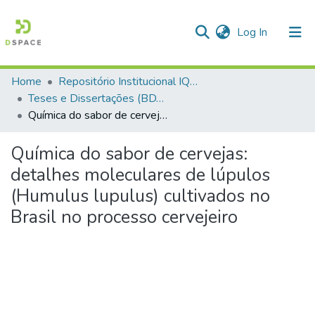
(current)
Log In
Home
Repositório Institucional IQSC
Communities & Collections
Teses e Dissertações (BDTD USP)
Química do sabor de cervejas: detalhes moleculares de lúpulos (Humulus lupulus) cultivados no Brasil no processo cervejeiro
All of DSpace
Statistics
Química do sabor de cervejas:
detalhes moleculares de lúpulos
(Humulus lupulus) cultivados no
Brasil no processo cervejeiro