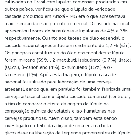
cultivados no Brasil com lúpulos comerciais produzidos em
outros países, verificou-se que o lúpulo da variedade
cascade produzido em Araxá - MG era o que apresentava
maior similaridade ao produto comercial. O cascade nacional
apresentou teores de humulonas e lupulonas de 4% e 3%,
respectivamente. Quanto aos teores de óleo essencial, o
cascade nacional apresentou um rendimento de 1,2 % (v/m).
Os principais constituintes do óleo essencial deste lúpulo
foram: mirceno (59%), 2-metilbutil isobutirato (0,7%), linalol
(0,5%), β-cariofileno (4%), α-humuleno (15%) e α-
farneseno (1%). Após esta triagem, o lúpulo cascade
nacional foi utilizado para fabricação de uma cerveja
artesanal, sendo que, em paralelo foi também fabricada uma
cerveja artesanal com o lúpulo cascade comercial (controle),
a fim de comparar o efeito da origem do lúpulo na
composição química de voláteis e iso-humulonas nas
cervejas produzidas. Além disso, também está sendo
investigado o efeito da adição de uma enzima beta-
glicosidase na liberação de terpenos provenientes do lúpulo