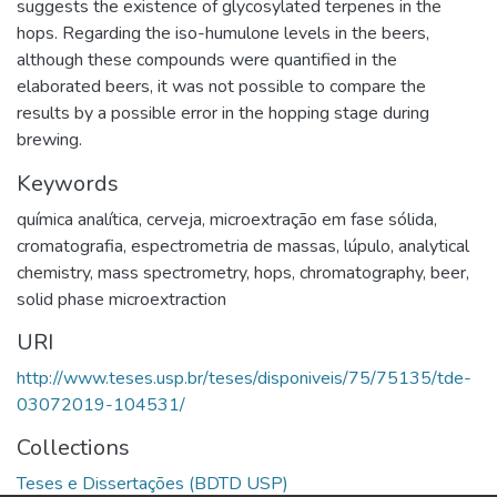
suggests the existence of glycosylated terpenes in the
hops. Regarding the iso-humulone levels in the beers,
although these compounds were quantified in the
elaborated beers, it was not possible to compare the
results by a possible error in the hopping stage during
brewing.
Keywords
química analítica
,
cerveja
,
microextração em fase sólida
,
cromatografia
,
espectrometria de massas
,
lúpulo
,
analytical
chemistry
,
mass spectrometry
,
hops
,
chromatography
,
beer
,
solid phase microextraction
URI
http://www.teses.usp.br/teses/disponiveis/75/75135/tde-
03072019-104531/
Collections
Teses e Dissertações (BDTD USP)