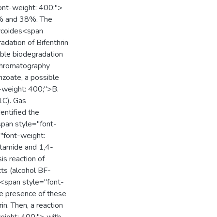
ont-weight: 400;">
5% and 38%. The
ycoides<span
dation of Bifenthrin
ible biodegradation
 chromatography
nzoate, a possible
-weight: 400;">B.
1C). Gas
ntified the
pan style="font-
"font-weight:
tamide and 1,4-
is reaction of
ts (alcohol BF-
<span style="font-
e presence of these
n. Then, a reaction