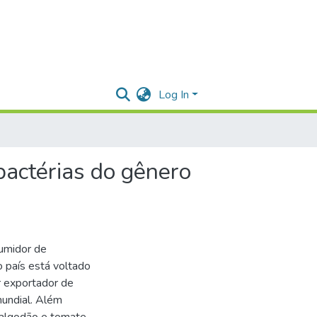
Log In
 bactérias do gênero
sumidor de
 país está voltado
r exportador de
mundial. Além