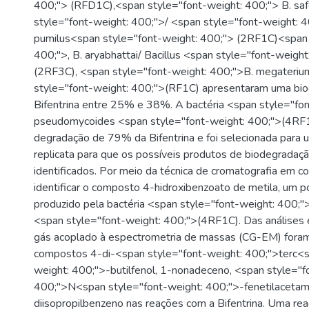
400;"> (RFD1C),<span style="font-weight: 400;"> B. sa
style="font-weight: 400;">/ <span style="font-weight: 
pumilus<span style="font-weight: 400;"> (2RF1C)<span 
400;">, B. aryabhattai/ Bacillus <span style="font-weight
(2RF3C), <span style="font-weight: 400;">B. megateri
style="font-weight: 400;">(RF1C) apresentaram uma bi
Bifentrina entre 25% e 38%. A bactéria <span style="fo
pseudomycoides <span style="font-weight: 400;">(4RF
degradação de 79% da Bifentrina e foi selecionada para
replicata para que os possíveis produtos de biodegradaç
identificados. Por meio da técnica de cromatografia em co
identificar o composto 4-hidroxibenzoato de metila, um p
produzido pela bactéria <span style="font-weight: 400;
<span style="font-weight: 400;">(4RF1C). Das análises 
gás acoplado à espectrometria de massas (CG-EM) foram 
compostos 4-di-<span style="font-weight: 400;">terc<s
weight: 400;">-butilfenol, 1-nonadeceno, <span style="f
400;">N<span style="font-weight: 400;">-fenetilacetam
diisopropilbenzeno nas reações com a Bifentrina. Uma rea