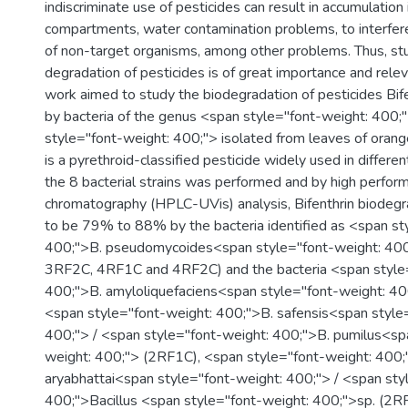
indiscriminate use of pesticides can result in accumulation
compartments, water contamination problems, to interfere
of non-target organisms, among other problems. Thus, st
degradation of pesticides is of great importance and rele
work aimed to study the biodegradation of pesticides Bife
by bacteria of the genus <span style="font-weight: 400;
style="font-weight: 400;"> isolated from leaves of orange
is a pyrethroid-classified pesticide widely used in differen
the 8 bacterial strains was performed and by high perform
chromatography (HPLC-UVis) analysis, Bifenthrin biodeg
to be 79% to 88% by the bacteria identified as <span st
400;">B. pseudomycoides<span style="font-weight: 40
3RF2C, 4RF1C and 4RF2C) and the bacteria <span style
400;">B. amyloliquefaciens<span style="font-weight: 4
<span style="font-weight: 400;">B. safensis<span style
400;"> / <span style="font-weight: 400;">B. pumilus<sp
weight: 400;"> (2RF1C), <span style="font-weight: 400;
aryabhattai<span style="font-weight: 400;"> / <span sty
400;">Bacillus <span style="font-weight: 400;">sp. (2R