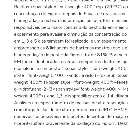
weight: 400;"> (RFD1C) e <span style="font-weight: 400
Bacillus <span style="font-weight: 400;">sp. (2RF3C) a
concentração de Fipronil depois de 5 dias de reação, c
biodegradação ou biotransformação, ou seja, foram os mi
responsáveis pelo maior consumo do pesticida em meio l
experimento para avaliar a diminuição da concentração do p
em 1, 3 e 5 dias também foi realizado, e um experimento
empregando as 8 linhagens de bactérias mostrou que a 
biodegradação do pesticida Fipronil foi de 81%. Por meio
EM foram identificados diversos compostos dentre os qu
esqualeno, o composto 1<span style="font-weight: 400
style="font-weight: 400;">-indol, a ciclo (Pro-Leu), <spa
weight: 400;">N<span style="font-weight: 400;">-feneti
di-hidrofurano-2-(3<span style="font-weight: 400;">H<s
weight: 400;">)-ona, 1,3-diisopropilbenzeno e 1,4-diisop
Análises no espectrômetro de massas de alta resolução 
cromatógrafo líquido de ultra-performance (UPLC-HRMS) 
observou-se possíveis metabólitos de biotransformação d
Fipronil-sulfona proveniente da oxidação do Fipronil. D