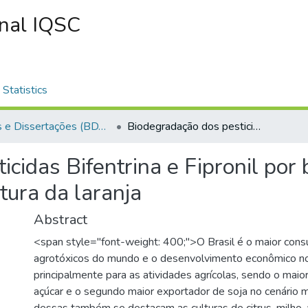
onal IQSC
Statistics
Teses e Dissertações (BDTD USP)
Biodegradação dos pesticidas Bifentrina e Fipronil por bactérias do gênero Bacillus isoladas da cultura da laranja
cidas Bifentrina e Fipronil por
tura da laranja
Abstract
<span style="font-weight: 400;">O Brasil é o maior con
agrotóxicos do mundo e o desenvolvimento econômico no
principalmente para as atividades agrícolas, sendo o maio
açúcar e o segundo maior exportador de soja no cenário 