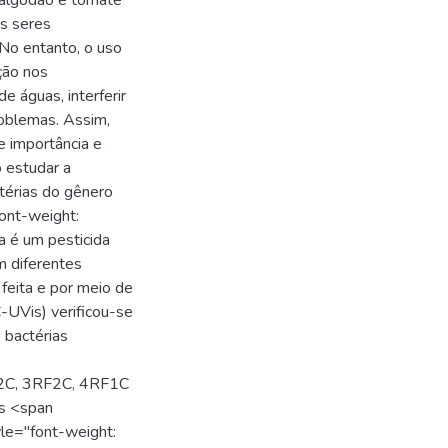
 algodão e tomate
os seres
 No entanto, o uso
ção nos
 águas, interferir
roblemas. Assim,
e importância e
 estudar a
ctérias do gênero
ont-weight:
na é um pesticida
m diferentes
 feita e por meio de
C-UVis) verificou-se
 bactérias
F2C, 3RF2C, 4RF1C
as <span
le="font-weight: