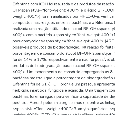
Bifentrina com KOH foi realizada e os produtos da reação 
OH<span style="font-weight: 400;"> e o ácido BF-COOH
weight: 400;">) foram analisados por HPLC-Uvis verifica
compostos nas reações entre as bactérias e a Bifentrina. 
realizada uma reação utilizando o álcool BF-OH<span sty
400;"> com a bactéria <span style="font-weight: 400;">
pseudomycoides<span style="font-weight: 400;"> (4RF1
possíveis produtos de biodegradação. Tal reação foi feita
porcentagem de consumo do álcool BF-OH<span style="
foi de 14% e 17%, respectivamente e não foi possível o
produtos de biodegradação para o álcool BF-OH<span st
400;">. Um experimento de consórcio empregando as 8 l
bactérias mostrou que a porcentagem de biodegradação d
Bifentrina foi de 51%. O Fipronil é um pirazol e apresent
herbicida, inseticida, fungicida e acaricida. Uma triagem c
bactérias foi empregada para verificar a capacidade de d
pesticida Fipronil pelos microrganismos e, dentre as linha
<span style="font-weight: 400;">B. amyloliquefaciens<s