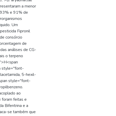
;">B. aryabhattai/
presentaram a menor
om 93% e 91% de
crorganismos
íquido. Um
esticida Fipronil
 de consórcio
porcentagem de
 das análises de CG-
ais o terpeno
;">H<span
n style="font-
lacetamida, 5-hexil-
pan style="font-
ropilbenzeno.
acoplado ao
foram feitas e
a Bifentrina e a
estaca-se também que