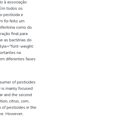
do à associação
. Em todos os
o pesticida e
 foi feito um
Bifentrina como do
ação final para
e as bactérias do
tyle="font-weight:
portantes na
 em diferentes fases
nsumer of pesticides
 is mainly focused
ugar and the second
on, citrus, corn,
 of pesticides in the
ive. However,