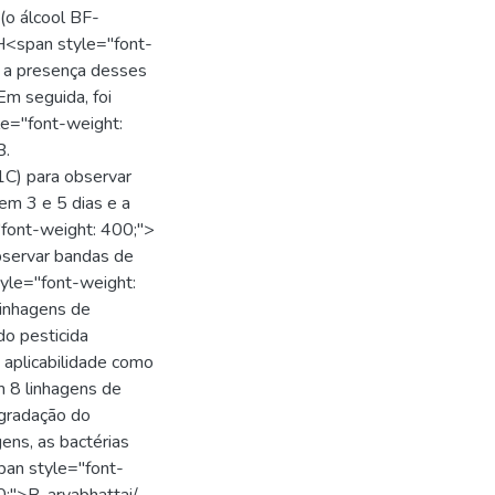
(o álcool BF-
<span style="font-
r a presença desses
Em seguida, foi
le="font-weight:
B.
C) para observar
 em 3 e 5 dias e a
font-weight: 400;">
bservar bandas de
yle="font-weight:
inhagens de
o pesticida
a aplicabilidade como
om 8 linhagens de
egradação do
gens, as bactérias
pan style="font-