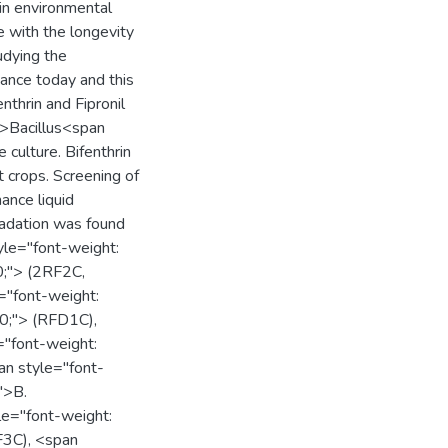
 in environmental
 with the longevity
udying the
vance today and this
nthrin and Fipronil
">Bacillus<span
 culture. Bifenthrin
t crops. Screening of
ance liquid
radation was found
yle="font-weight:
0;"> (2RF2C,
="font-weight:
00;"> (RFD1C),
="font-weight:
an style="font-
">B.
le="font-weight:
F3C), <span