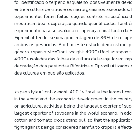
foi identificado o terpeno esqualeno, possivelmente devi
entre a cultura de citrus e os microrganismos associados
experimentos foram feitas reações controle na ausência d
mostraram boa recuperação quando quantificadas. Também
experimento para se avaliar a recuperação final tanto da 
Fipronil obtendo-se uma porcentagem de 96% de recuper
ambos os pesticidas. Por fim, este estudo demonstrou qu
gênero <span style="font-weight: 400;">Bacillus<span s
400;"> isoladas das folhas da cultura da laranja foram im
degradação dos pesticidas Bifentrina e Fipronil utilizados
das culturas em que são aplicados.
<span style="font-weight: 400;">Brazil is the largest co
in the world and the economic development in the country
on agricultural activities, being the largest exporter of s
largest exporter of soybeans in the world scenario. In additi
cotton and tomato crops stand out, so that the application
fight against beings considered harmful to crops is effect