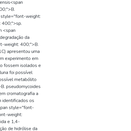
fensis<span
400;">B.
style="font-weight:
: 400;">sp.
um <span
odegradação da
nt-weight: 400;">B.
1C) apresentou uma
 um experimento em
ão fossem isolados e
luna foi possível
ossível metabólito
">B. pseudomycoides
em cromatografia a
identificados os
pan style="font-
ont-weight:
ida e 1,4-
ção de hidrólise da