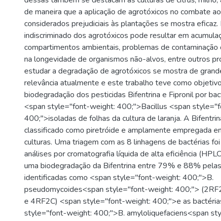
dessas também se destacam as culturas de citrus, milho,
de maneira que a aplicação de agrotóxicos no combate a
considerados prejudiciais às plantações se mostra eficaz.
indiscriminado dos agrotóxicos pode resultar em acumula
compartimentos ambientais, problemas de contaminação de
na longevidade de organismos não-alvos, entre outros p
estudar a degradação de agrotóxicos se mostra de grand
relevância atualmente e este trabalho teve como objetivo
biodegradação dos pesticidas Bifentrina e Fipronil por ba
<span style="font-weight: 400;">Bacillus <span style="f
400;">isoladas de folhas da cultura de laranja. A Bifentri
classificado como piretróide e amplamente empregada e
culturas. Uma triagem com as 8 linhagens de bactérias foi
análises por cromatografia líquida de alta eficiência (HPL
uma biodegradação da Bifentrina entre 79% e 88% pelas
identificadas como <span style="font-weight: 400;">B.
pseudomycoides<span style="font-weight: 400;"> (2R
e 4RF2C) <span style="font-weight: 400;">e as bactéri
style="font-weight: 400;">B. amyloliquefaciens<span sty