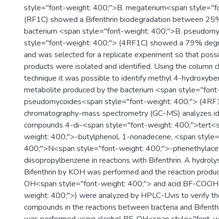
style="font-weight: 400;">B. megaterium<span style="f
(RF1C) showed a Bifenthrin biodegradation between 2
bacterium <span style="font-weight: 400;">B. pseudom
style="font-weight: 400;"> (4RF1C) showed a 79% degra
and was selected for a replicate experiment so that poss
products were isolated and identified. Using the column
technique it was possible to identify methyl 4-hydroxybe
metabolite produced by the bacterium <span style="font
pseudomycoides<span style="font-weight: 400;"> (4RF
chromatography-mass spectrometry (GC-MS) analyzes ide
compounds 4-di-<span style="font-weight: 400;">tert<s
weight: 400;">-butylphenol, 1-nonadecene, <span style=
400;">N<span style="font-weight: 400;">-phenethylace
diisopropylbenzene in reactions with Bifenthrin. A hydrolys
Bifenthrin by KOH was performed and the reaction produc
OH<span style="font-weight: 400;"> and acid BF-COOH
weight: 400;">) were analyzed by HPLC-Uvis to verify th
compounds in the reactions between bacteria and Bifenthri