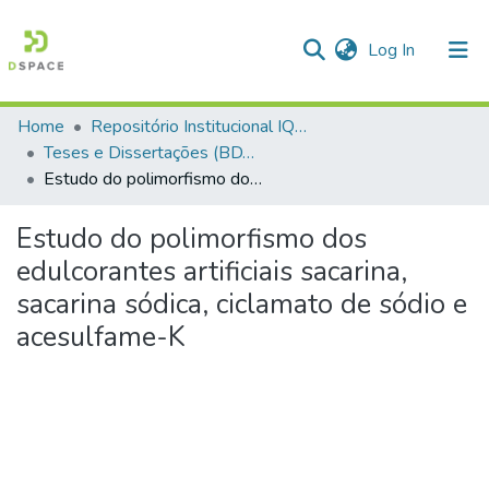
(current)
Log In
Home
Repositório Institucional IQSC
Communities & Collections
Teses e Dissertações (BDTD USP)
Estudo do polimorfismo dos edulcorantes artificiais sacarina, sacarina sódica, ciclamato de sódio e acesulfame-K
All of DSpace
Statistics
Estudo do polimorfismo dos
edulcorantes artificiais sacarina,
sacarina sódica, ciclamato de sódio e
acesulfame-K