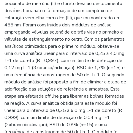
tiocianato de mercúrio (II) e cloreto leva ao deslocamento
dos íons tiocianato e à formação de um complexo de
coloração vermelha com o Fe (III), que foi monitorado em
455 nm. Foram construídos dois módulos de análise
empregando válvulas solenóide de três vias no primeiro e
válvulas de estrangulamento no outro. Com os parâmetros
analíticos otimizados para o primeiro módulo, obteve-se
uma curva analítica linear para o intervalo de 0,25 a 4,0 mg
L-1 de cloreto (R= 0,997), com um limite de detecção de
0,12 mg L-1 (3xbranco/inclinação); RSD de 1,7% (n=15) e
uma freqüência de amostragem de 50 det h-1. O segundo
módulo de análise foi proposto a fim de eliminar a etapa de
acidificação das soluções de referência e amostras. Esta
etapa era efetuada off line para liberar as bolhas formadas
na reação. A curva analítica obtida para este módulo foi
linear para o intervalo de 0,25 a 6,0 mg L-1 de cloreto (R=
0,999), com um limite de detecção de 0,04 mg L-1
(3xbranco/inclinação); RSD de 0,8% (n=15) e uma
frequência de amostragem de 50 det h-1. O módulo foi