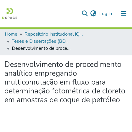
(current)
Log In
Home
Repositório Institucional IQSC
Communities & Collections
Teses e Dissertações (BDTD USP)
Desenvolvimento de procedimento analítico empregando multicomutação em fluxo para determinação fotométrica de cloreto em amostras de coque de petróleo
All of DSpace
Statistics
Desenvolvimento de procedimento
analítico empregando
multicomutação em fluxo para
determinação fotométrica de cloreto
em amostras de coque de petróleo