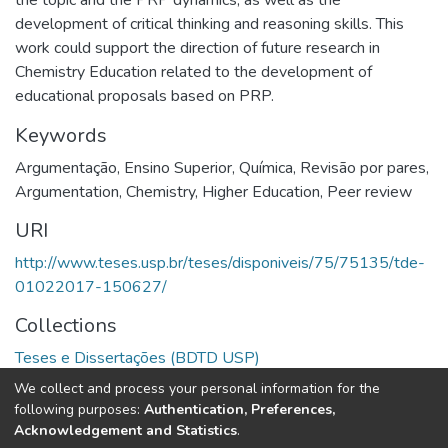
development of critical thinking and reasoning skills. This
work could support the direction of future research in
Chemistry Education related to the development of
educational proposals based on PRP.
Keywords
Argumentação
,
Ensino Superior
,
Química
,
Revisão por pares
,
Argumentation
,
Chemistry
,
Higher Education
,
Peer review
URI
http://www.teses.usp.br/teses/disponiveis/75/75135/tde-
01022017-150627/
Collections
Teses e Dissertações (BDTD USP)
We collect and process your personal information for the
Full item page
following purposes:
Authentication, Preferences,
Acknowledgement and Statistics
.