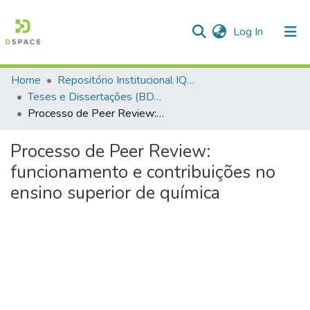
(current)
Log In
Home
Repositório Institucional IQSC
Communities & Collections
Teses e Dissertações (BDTD USP)
Processo de Peer Review: funcionamento e contribuições no ensino superior de química
All of DSpace
Statistics
Processo de Peer Review:
funcionamento e contribuições no
ensino superior de química