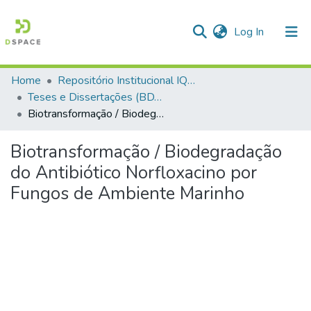
(current)
Log In
Home
Repositório Institucional IQSC
Communities & Collections
Teses e Dissertações (BDTD USP)
Biotransformação / Biodegradação do Antibiótico Norfloxacino por Fungos de Ambiente Marinho
All of DSpace
Statistics
Biotransformação / Biodegradação
do Antibiótico Norfloxacino por
Fungos de Ambiente Marinho