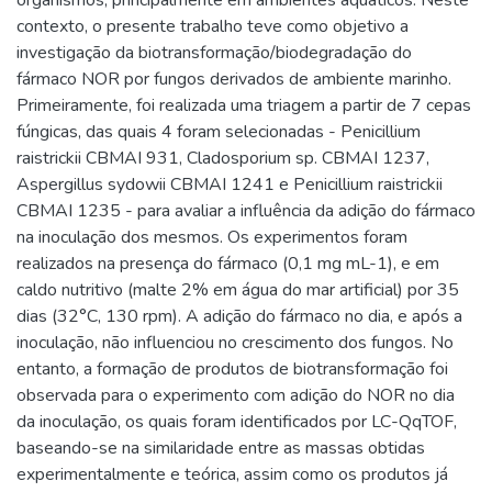
contexto, o presente trabalho teve como objetivo a
investigação da biotransformação/biodegradação do
fármaco NOR por fungos derivados de ambiente marinho.
Primeiramente, foi realizada uma triagem a partir de 7 cepas
fúngicas, das quais 4 foram selecionadas - Penicillium
raistrickii CBMAI 931, Cladosporium sp. CBMAI 1237,
Aspergillus sydowii CBMAI 1241 e Penicillium raistrickii
CBMAI 1235 - para avaliar a influência da adição do fármaco
na inoculação dos mesmos. Os experimentos foram
realizados na presença do fármaco (0,1 mg mL-1), e em
caldo nutritivo (malte 2% em água do mar artificial) por 35
dias (32°C, 130 rpm). A adição do fármaco no dia, e após a
inoculação, não influenciou no crescimento dos fungos. No
entanto, a formação de produtos de biotransformação foi
observada para o experimento com adição do NOR no dia
da inoculação, os quais foram identificados por LC-QqTOF,
baseando-se na similaridade entre as massas obtidas
experimentalmente e teórica, assim como os produtos já