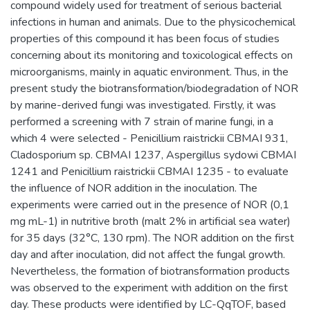
compound widely used for treatment of serious bacterial
infections in human and animals. Due to the physicochemical
properties of this compound it has been focus of studies
concerning about its monitoring and toxicological effects on
microorganisms, mainly in aquatic environment. Thus, in the
present study the biotransformation/biodegradation of NOR
by marine-derived fungi was investigated. Firstly, it was
performed a screening with 7 strain of marine fungi, in a
which 4 were selected - Penicillium raistrickii CBMAI 931,
Cladosporium sp. CBMAI 1237, Aspergillus sydowi CBMAI
1241 and Penicillium raistrickii CBMAI 1235 - to evaluate
the influence of NOR addition in the inoculation. The
experiments were carried out in the presence of NOR (0,1
mg mL-1) in nutritive broth (malt 2% in artificial sea water)
for 35 days (32°C, 130 rpm). The NOR addition on the first
day and after inoculation, did not affect the fungal growth.
Nevertheless, the formation of biotransformation products
was observed to the experiment with addition on the first
day. These products were identified by LC-QqTOF, based