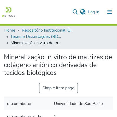
(current)
Log In
Home
Repositório Institucional IQSC
Communities & Collections
Teses e Dissertações (BDTD USP)
Mineralização in vitro de matrizes de colágeno aniônico derivadas de tecidos biológicos
All of DSpace
Statistics
Mineralização in vitro de matrizes de
colágeno aniônico derivadas de
tecidos biológicos
Simple item page
dc.contributor
Universidade de São Paulo
dc.contributor.author
1