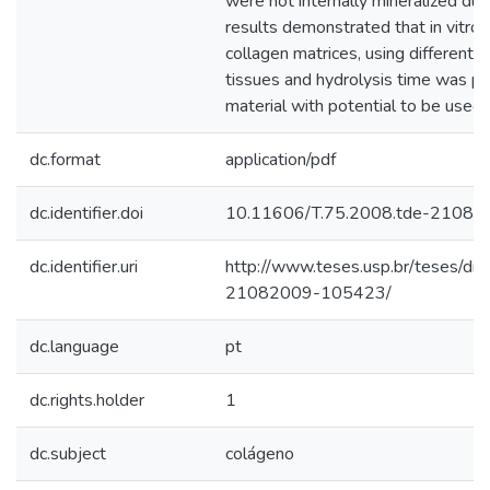
were not internally mineralized due
results demonstrated that in vitro m
collagen matrices, using different s
tissues and hydrolysis time was po
material with potential to be used 
dc.format
application/pdf
dc.identifier.doi
10.11606/T.75.2008.tde-2108
dc.identifier.uri
http://www.teses.usp.br/teses/di
21082009-105423/
dc.language
pt
dc.rights.holder
1
dc.subject
colágeno