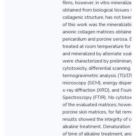
films, however, in vitro mineralizati
obtained from biological tissues wi
collagenic structure, has not been 
of this work was the mineralization
anionic collagen matrices obtained 
pericardium and porcine serosa. Bi
treated at room temperature for 0-
and mineralized by alternate soaki
were characterized by preliminary a
cytotoxicity, differential scanning c
termogravimetric analysis (TG/DTG)
microscopy (SEM), energy dispersiv
x-ray diffraction (XRD), and Fourier
Spectroscopy (FTIR). No cytotoxic
of the evaluated matrices; however
porcine skin matrices, for fat remo
results showed the integrity of col
alkaline treatment. Denaturation 
of time of alkaline treatment, and th