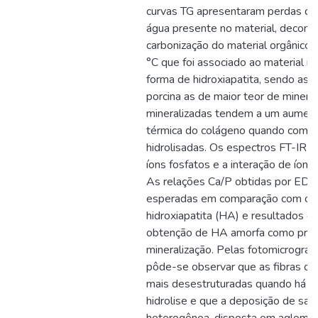
curvas TG apresentaram perdas de
água presente no material, decomp
carbonização do material orgânico
°C que foi associado ao material i
forma de hidroxiapatita, sendo as 
porcina as de maior teor de minera
mineralizadas tendem a um aument
térmica do colágeno quando compa
hidrolisadas. Os espectros FT-IR 
íons fosfatos e a interação de íons
As relações Ca/P obtidas por EDS
esperadas em comparação com o va
hidroxiapatita (HA) e resultados 
obtenção de HA amorfa como princ
mineralização. Pelas fotomicrogra
pôde-se observar que as fibras d
mais desestruturadas quando há 
hidrolise e que a deposição de sai