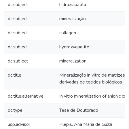
dc.subject
hidroxiapatita
dc.subject
mineralização
dc.subject
collagen
dc.subject
hydroxyapatite
dc.subject
mineralization
dc.title
Mineralização in vitro de matrizes 
derivadas de tecidos biológicos
dc.title.alternative
In vitro mineralization of anionic co
dc.type
Tese de Doutorado
usp.advisor
Plepis, Ana Maria de Guzzi