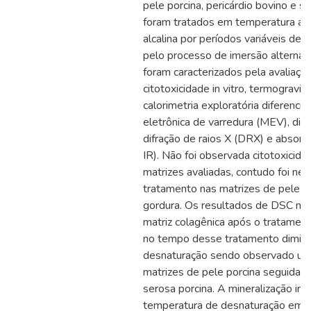
pele porcina, pericárdio bovino e s
foram tratados em temperatura am
alcalina por períodos variáveis de 
pelo processo de imersão alternad
foram caracterizados pela avaliação
citotoxicidade in vitro, termogravi
calorimetria exploratória diferencia
eletrônica de varredura (MEV), dis
difração de raios X (DRX) e absorç
IR). Não foi observada citotoxici
matrizes avaliadas, contudo foi ne
tratamento nas matrizes de pele p
gordura. Os resultados de DSC mos
matriz colagênica após o tratament
no tempo desse tratamento diminu
desnaturação sendo observado um 
matrizes de pele porcina seguidas 
serosa porcina. A mineralização in
temperatura de desnaturação em t