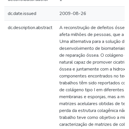
dc.date.issued
2009-08-26
dc.description.abstract
A reconstrução de defeitos ósseo
afeta milhões de pessoas, que a me
Uma alternativa para a solução de
desenvolvimento de biomateriais 
de reparação óssea. O colágeno é
natural capaz de promover cicatriz
óssea e juntamente com a hidroxiap
componentes encontrados no tecid
trabalhos têm sido reportados com
de colágeno tipo I em diferentes 
membranas e esponjas, mas a minera
matrizes acelulares obtidas de tec
perda da estrutura colagênica não 
trabalho teve como objetivo a miner
caracterização de matrizes de colá