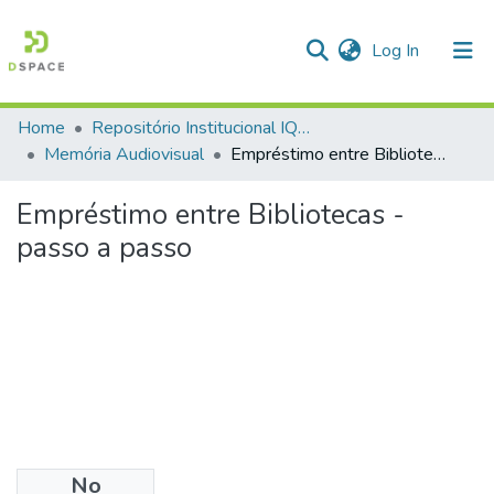
(current)
Log In
Home
Repositório Institucional IQSC
Communities & Collections
Memória Audiovisual
Empréstimo entre Bibliotecas - passo a passo
All of DSpace
Empréstimo entre Bibliotecas -
Statistics
passo a passo
No