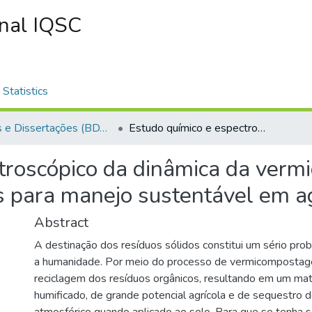
onal IQSC
Statistics
Teses e Dissertações (BDTD USP)
Estudo químico e espectroscópico da dinâmica da vermicompostagem de resíduos agroindustriais para manejo sustentável em agricultura orgânica
ctroscópico da dinâmica da ver
s para manejo sustentável em ag
Abstract
A destinação dos resíduos sólidos constitui um sério pro
a humanidade. Por meio do processo de vermicompostag
reciclagem dos resíduos orgânicos, resultando em um mat
humificado, de grande potencial agrícola e de sequestro 