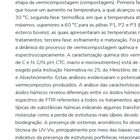
etapa da vermicompostagem (compostagem). Primeira fas
que houve um aumento na temperatura, a qual alcançou va
30 °C; segunda fase: termofílica, em que a temperatura at
máximos, superiores a 60 °C para as pilhas P1, P2 e P3 (
esterco bovino), as quais apresentaram as temperaturas m
tratamentos; terceira fase: esfriamento e maturação. Foi
a dinâmica do processo de vermicompostagem química e
espectroscopicamente. A caracterização química dos ver
de C e N, C/N, pH, CTC, macro e micronutrientes) está de
exigido pela Instrução Normativa no 25, do Ministério de A
e Abastecimento. Estas análises evidenciaram o potencial 
vermicompostos produzidos. A análise das características
ácidos húmicos revelou diferenças entre os ácidos húmic
espectros de FTIR referentes a todos os tratamentos a
típicas de substâncias húmicas indicando algumas transfo
molecular como a perda de estruturas mais lábeis devido
biodegração. A presença de sistemas aromáticos foi obs
técnica de UV-Vis, principalmente por meio das baixas ra
indicativo da presença de estruturas porfirínicas relaciona