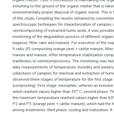
organic matter. Thus, it contributes to maintaining the org
(returning to the ground of the organic matter that is take
environmentally proper disposal of organic waste. This is 
of this study. Compiling the results obtained by conventi
spectroscopic techniques for characterization of samples 
vermicomposting of extracted humic acids, it was possibl
monitoring of the degradation process of different organi
bagasse, filter cake and manure). For execution of the e
9 cells (P) composting orange peel + cattle manure, filter
manure and manure. After temperature stabilization com
tranferidos to vermicompostores. The monitoring was hel
daily measurements of temperature, humidity and weekly c
collections of samples for chemical and extraction of humi
observed three stages of temperature for the first stag
(composting). First stage: mesophilic, wherein an increase
which reached values higher than 30° C; second phase: Th
the maximum temperature reached values higher than 60°
P2 and P3 (orange peel + cattle manure), which had the 
among treatments; third phase: cooling and maturation. It