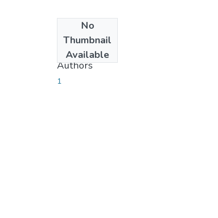
No
Date
Thumbnail
2017-07-06
Available
Authors
1