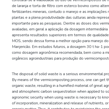
constata-se a viabilidade do uso de vermicompostos de 
de laranja e torta de filtro com esterco bovino como alter
fertilizantes minerais, contudo o manejo e as implicações 
plantas e a plena produtividade das culturas ainda repres
importante para as pesquisas. Dentre as doses dos ver
avaliadas, em geral a aplicação da dosagem intermediária
apresenta resultados superiores em termos de qualidade n
MOS, sendo dessa forma a melhor opção para manejo do s
Manjericão. Em estudos futuros, a dosagem 30 t ha-1 po
como dosagem agronômica recomendada, bem como a mis
orgânicos agroindustriais para produção do vermicompost
The disposal of solid waste is a serious environmental pr
By means of the vermicomposting process, one can get th
organic waste, resulting in a humified material of great agr
and atmospheric carbon sequestration when applied to soi
agronomic security when using waste is necessary to k
of incorporation, mineralization and release of nutrients, o