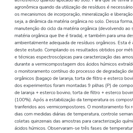
atmosférico quando aplicado ao solo. Para que se tenha 
agronômica quando da utilização de resíduos é necessári
os mecanismos de incorporação, mineralização e liberação 
seja, a dinâmica da matéria orgânica no solo. Dessa forma,
manutenção do ciclo da matéria orgânica (devolvendo ao 
matéria orgânica que lhe é tirada), e também para uma de
ambientalmente adequada de resíduos orgânicos. Esta é a
deste estudo. Compilando os resultados obtidos por mét
e técnicas espectroscópicas para caracterização das amo
durante a vermicompostagem dos ácidos húmicos extraídos
o monitoramento contínuo do processo de degradação de 
orgânicos (bagaço de laranja, torta de filtro e esterco bo
dos experimentos foram montadas 9 pilhas (P) de comp
de laranja + esterco bovino, torta de filtro + esterco bov
(100%). Após a estabilização da temperatura os compos
tranferidos aos vermicompostores. O monitoramento foi r
dias com medidas diárias de temperatura, controle sema
coletas quinzenais das amostras para caracterização quím
ácidos húmicos. Observaram-se três fases de temperatura