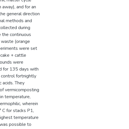
anic matter cycle
n away), and for an
the general direction
onal methods and
collected during
e the continuous
c waste (orange
xperiments were set
 cake + cattle
pounds were
d for 135 days with
ontrol fortnightly
c acids. They
e of vermicomposting
 in temperature,
ermophilic, wherein
 C for stacks P1,
highest temperature
 was possible to