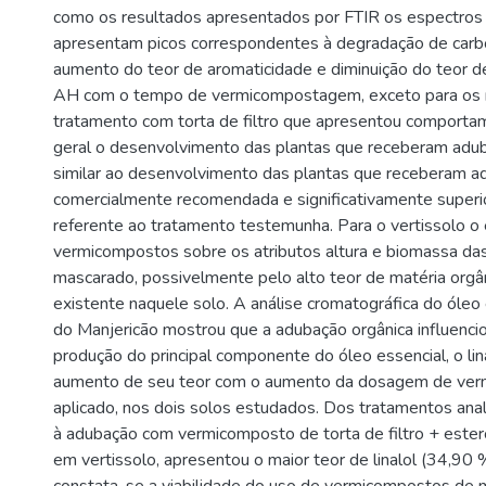
como os resultados apresentados por FTIR os espectr
apresentam picos correspondentes à degradação de carb
aumento do teor de aromaticidade e diminuição do teor de
AH com o tempo de vermicompostagem, exceto para os 
tratamento com torta de filtro que apresentou comporta
geral o desenvolvimento das plantas que receberam adub
similar ao desenvolvimento das plantas que receberam a
comercialmente recomendada e significativamente superio
referente ao tratamento testemunha. Para o vertissolo o 
vermicompostos sobre os atributos altura e biomassa das
mascarado, possivelmente pelo alto teor de matéria orgâ
existente naquele solo. A análise cromatográfica do óleo 
do Manjericão mostrou que a adubação orgânica influenci
produção do principal componente do óleo essencial, o lin
aumento de seu teor com o aumento da dosagem de ve
aplicado, nos dois solos estudados. Dos tratamentos anal
à adubação com vermicomposto de torta de filtro + ester
em vertissolo, apresentou o maior teor de linalol (34,90