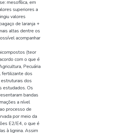
e: mesofílica, em
lores superiores a
ingiu valores
bagaço de laranja +
ais altas dentre os
 possível acompanhar
micompostos (teor
 acordo com o que é
gricultura, Pecuária
fertilizante dos
 estruturais dos
os estudados. Os
presentaram bandas
rmações a nível
 ao processo de
ervada por meio da
zões E2/E4, o que é
das à lignina. Assim