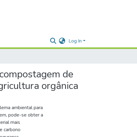
Log In
micompostagem de
ricultura orgânica
blema ambiental para
em, pode-se obter a
erial mais
de carbono