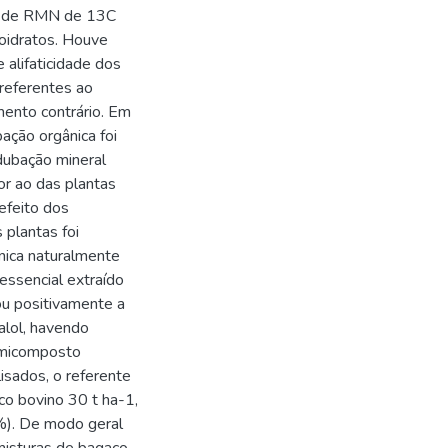
os de RMN de 13C
oidratos. Houve
 alifaticidade dos
referentes ao
mento contrário. Em
ação orgânica foi
dubação mineral
r ao das plantas
efeito dos
 plantas foi
nica naturalmente
essencial extraído
ou positivamente a
alol, havendo
rmicomposto
isados, o referente
co bovino 30 t ha-1,
 %). De modo geral