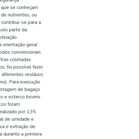
segurança
o que se conheçam
de nutrientes, ou
 contribui-se para a
solo parte da
stinação
 orientação geral
odos convencionais
stras coletadas
, foi possível fazer
diferentes resíduos
vino). Para execução
ostagem de bagaço
ino e esterco bovino
tos foram
ealizado por 135
nal de umidade e
ica e extração de
 durante a primeira