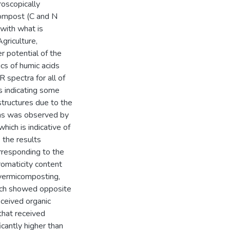
roscopically
compost (C and N
 with what is
griculture,
r potential of the
ics of humic acids
 spectra for all of
 indicating some
structures due to the
ems was observed by
ich is indicative of
s the results
responding to the
romaticity content
 vermicomposting,
hich showed opposite
eceived organic
 that received
cantly higher than