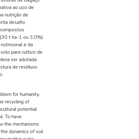
misturas de bagaço
nativa ao uso de
na nutrição de
enta desafio
micompostos
 (30 t ha-1 ou 3,0%)
utricional e da
olo para cultivo de
deria ser adotada
tura de resíduos
o.
oblem for humanity.
e recycling of
icultural potential
l. To have
now the mechanisms
r the dynamics of soil