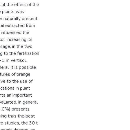
sol the effect of the
e plants was
r naturally present
 oil extracted from
 influenced the
ol, increasing its
sage, in the two
 to the fertilization
, in vertisol,
ral, it is possible
xtures of orange
ive to the use of
cations in plant
ents an important
luated, in general
 3.0%) presents
eing thus the best
re studies, the 30 t