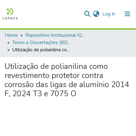
(current)
Log In
Home
Repositório Institucional IQSC
Communities & Collections
Teses e Dissertações (BDTD USP)
Utilização de polianilina como revestimento protetor contra corrosão das ligas de alumínio 2014 F, 2024 T3 e 7075 O
All of DSpace
Statistics
Utilização de polianilina como
revestimento protetor contra
corrosão das ligas de alumínio 2014
F, 2024 T3 e 7075 O