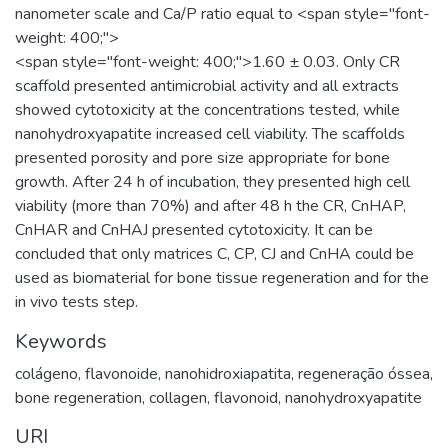
nanometer scale and Ca/P ratio equal to <span style="font-
weight: 400;">
<span style="font-weight: 400;">1.60 ± 0.03. Only CR
scaffold presented antimicrobial activity and all extracts
showed cytotoxicity at the concentrations tested, while
nanohydroxyapatite increased cell viability. The scaffolds
presented porosity and pore size appropriate for bone
growth. After 24 h of incubation, they presented high cell
viability (more than 70%) and after 48 h the CR, CnHAP,
CnHAR and CnHAJ presented cytotoxicity. It can be
concluded that only matrices C, CP, CJ and CnHA could be
used as biomaterial for bone tissue regeneration and for the
in vivo tests step.
Keywords
colágeno
,
flavonoide
,
nanohidroxiapatita
,
regeneração óssea
,
bone regeneration
,
collagen
,
flavonoid
,
nanohydroxyapatite
URI