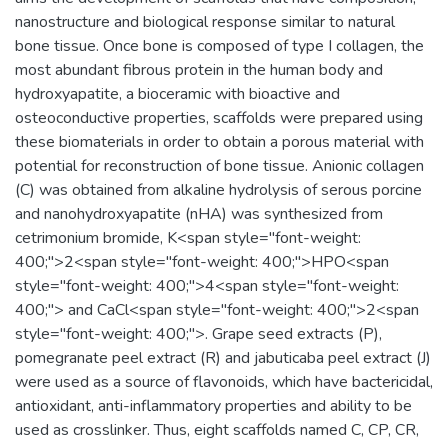
nanostructure and biological response similar to natural
bone tissue. Once bone is composed of type I collagen, the
most abundant fibrous protein in the human body and
hydroxyapatite, a bioceramic with bioactive and
osteoconductive properties, scaffolds were prepared using
these biomaterials in order to obtain a porous material with
potential for reconstruction of bone tissue. Anionic collagen
(C) was obtained from alkaline hydrolysis of serous porcine
and nanohydroxyapatite (nHA) was synthesized from
cetrimonium bromide, K<span style="font-weight:
400;">2<span style="font-weight: 400;">HPO<span
style="font-weight: 400;">4<span style="font-weight:
400;"> and CaCl<span style="font-weight: 400;">2<span
style="font-weight: 400;">. Grape seed extracts (P),
pomegranate peel extract (R) and jabuticaba peel extract (J)
were used as a source of flavonoids, which have bactericidal,
antioxidant, anti-inflammatory properties and ability to be
used as crosslinker. Thus, eight scaffolds named C, CP, CR,