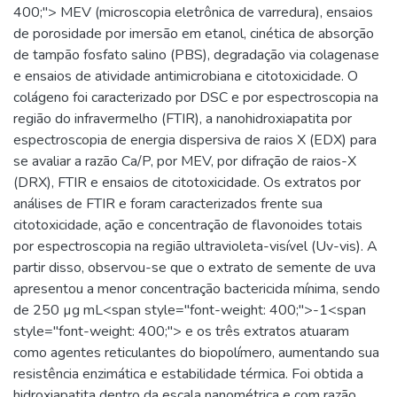
400;"> MEV (microscopia eletrônica de varredura), ensaios
de porosidade por imersão em etanol, cinética de absorção
de tampão fosfato salino (PBS), degradação via colagenase
e ensaios de atividade antimicrobiana e citotoxicidade. O
colágeno foi caracterizado por DSC e por espectroscopia na
região do infravermelho (FTIR), a nanohidroxiapatita por
espectroscopia de energia dispersiva de raios X (EDX) para
se avaliar a razão Ca/P, por MEV, por difração de raios-X
(DRX), FTIR e ensaios de citotoxicidade. Os extratos por
análises de FTIR e foram caracterizados frente sua
citotoxicidade, ação e concentração de flavonoides totais
por espectroscopia na região ultravioleta-visível (Uv-vis). A
partir disso, observou-se que o extrato de semente de uva
apresentou a menor concentração bactericida mínima, sendo
de 250 µg mL<span style="font-weight: 400;">-1<span
style="font-weight: 400;"> e os três extratos atuaram
como agentes reticulantes do biopolímero, aumentando sua
resistência enzimática e estabilidade térmica. Foi obtida a
hidroxiapatita dentro da escala nanométrica e com razão