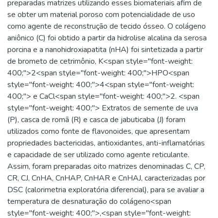
preparadas matrizes utilizando esses biomateriais afim de
se obter um material poroso com potencialidade de uso
como agente de reconstrução de tecido ósseo. O colágeno
aniônico (C) foi obtido a partir da hidrolise alcalina da serosa
porcina e a nanohidroxiapatita (nHA) foi sintetizada a partir
de brometo de cetrimônio, K<span style="font-weight:
400;">2<span style="font-weight: 400;">HPO<span
style="font-weight: 400;">4<span style="font-weight:
400;"> e CaCl<span style="font-weight: 400;">2. <span
style="font-weight: 400;"> Extratos de semente de uva
(P), casca de romã (R) e casca de jabuticaba (J) foram
utilizados como fonte de flavonoides, que apresentam
propriedades bactericidas, antioxidantes, anti-inflamatórias
e capacidade de ser utilizado como agente reticulante.
Assim, foram preparadas oito matrizes denominadas C, CP,
CR, CJ, CnHA, CnHAP, CnHAR e CnHAJ, caracterizadas por
DSC (calorimetria exploratória diferencial), para se avaliar a
temperatura de desnaturação do colágeno<span
style="font-weight: 400;">,<span style="font-weight: