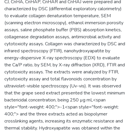
CJ, CnHA, CnHAP, CnHAR and CnHAJ were prepared and
characterized by DSC (differential exploratory calorimetry)
to evaluate collagen denaturation temperature, SEM
(scanning electron microscopy), ethanol immersion porosity
assays, saline phosphate buffer (PBS) absorption kinetics,
collagenase degradation assays, antimicrobial activity and
cytotoxicity assays. Collagen was characterized by DSC and
infrared spectroscopy (FTIR), nanohydroxyapatite by
energy-dispersive X-ray spectroscopy (EDX) to evaluate
the Ca/P ratio, by SEM, by X-ray diffraction (XRD), FTIR and
cytotoxicity assays. The extracts were analyzed by FTIR,
cytotoxicity assay and total flavonoids concentration by
ultraviolet-visible spectroscopy (Uv-vis). It was observed
that the grape seed extract presented the lowest minimum
bactericidal concentration, being 250 µg mL<span
style="font-weight: 400;">-1<span style="font-weight:
400;"> and the three extracts acted as biopolymer
crosslinking agents, increasing its enzymatic resistance and
thermal stability. Hydroxyapatite was obtained within the