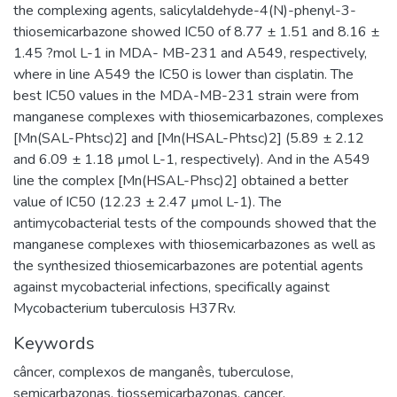
the complexing agents, salicylaldehyde-4(N)-phenyl-3-
thiosemicarbazone showed IC50 of 8.77 ± 1.51 and 8.16 ±
1.45 ?mol L-1 in MDA- MB-231 and A549, respectively,
where in line A549 the IC50 is lower than cisplatin. The
best IC50 values in the MDA-MB-231 strain were from
manganese complexes with thiosemicarbazones, complexes
[Mn(SAL-Phtsc)2] and [Mn(HSAL-Phtsc)2] (5.89 ± 2.12
and 6.09 ± 1.18 µmol L-1, respectively). And in the A549
line the complex [Mn(HSAL-Phsc)2] obtained a better
value of IC50 (12.23 ± 2.47 µmol L-1). The
antimycobacterial tests of the compounds showed that the
manganese complexes with thiosemicarbazones as well as
the synthesized thiosemicarbazones are potential agents
against mycobacterial infections, specifically against
Mycobacterium tuberculosis H37Rv.
Keywords
câncer
,
complexos de manganês
,
tuberculose
,
semicarbazonas
,
tiossemicarbazonas
,
cancer
,