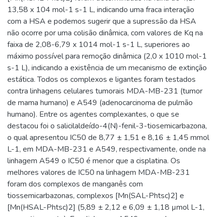
13,58 x 104 mol-1 s-1 L, indicando uma fraca interação
com a HSA e podemos sugerir que a supressão da HSA
não ocorre por uma colisão dinâmica, com valores de Kq na
faixa de 2,08-6,79 x 1014 mol-1 s-1 L, superiores ao
máximo possível para remoção dinâmica (2,0 x 1010 mol-1
s-1 L), indicando a existência de um mecanismo de extinção
estática. Todos os complexos e ligantes foram testados
contra linhagens celulares tumorais MDA-MB-231 (tumor
de mama humano) e A549 (adenocarcinoma de pulmão
humano). Entre os agentes complexantes, o que se
destacou foi o salicilaldeído-4(N)-fenil-3-tiosemicarbazona,
o qual apresentou IC50 de 8,77 ± 1,51 e 8,16 ± 1,45 mmol
L-1, em MDA-MB-231 e A549, respectivamente, onde na
linhagem A549 o IC50 é menor que a cisplatina. Os
melhores valores de IC50 na linhagem MDA-MB-231
foram dos complexos de manganês com
tiossemicarbazonas, complexos [Mn(SAL-Phtsc)2] e
[Mn(HSAL-Phtsc)2] (5,89 ± 2,12 e 6,09 ± 1,18 µmol L-1,