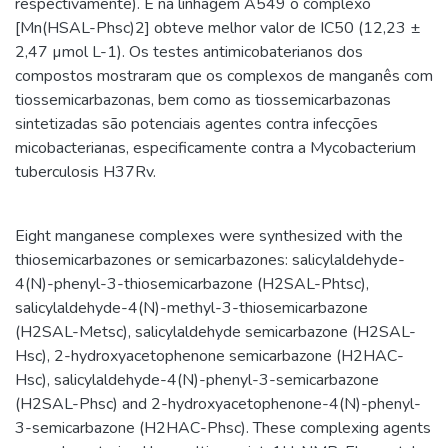
respectivamente). E na linhagem A549 o complexo
[Mn(HSAL-Phsc)2] obteve melhor valor de IC50 (12,23 ±
2,47 µmol L-1). Os testes antimicobaterianos dos
compostos mostraram que os complexos de manganês com
tiossemicarbazonas, bem como as tiossemicarbazonas
sintetizadas são potenciais agentes contra infecções
micobacterianas, especificamente contra a Mycobacterium
tuberculosis H37Rv.
Eight manganese complexes were synthesized with the
thiosemicarbazones or semicarbazones: salicylaldehyde-
4(N)-phenyl-3-thiosemicarbazone (H2SAL-Phtsc),
salicylaldehyde-4(N)-methyl-3-thiosemicarbazone
(H2SAL-Metsc), salicylaldehyde semicarbazone (H2SAL-
Hsc), 2-hydroxyacetophenone semicarbazone (H2HAC-
Hsc), salicylaldehyde-4(N)-phenyl-3-semicarbazone
(H2SAL-Phsc) and 2-hydroxyacetophenone-4(N)-phenyl-
3-semicarbazone (H2HAC-Phsc). These complexing agents