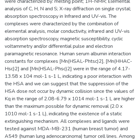
were characterized by: melting point; 1H-NMR; Elemental
analysis of C, H, N and S; X-ray diffraction on single crystal;
absorption spectroscopy in Infrared and UV-vis. The
complexes were characterized by the combination of
elemental analysis, molar conductivity, infrared and UV-vis
absorption spectroscopy, magnetic susceptibility, cyclic
voltammetry and/or differential pulse and electron
paramagnetic resonance. Human serum albumin interaction
constants for complexes [Mn(HSAL-Phtsc)2], [Mn(HHAC-
Hsc)2] and [Mn(HSAL-Phsc)2] were in the range of 4.17-
13.58 x 104 mol-1 s-1 L, indicating a poor interaction with
the HSA and we can suggest that the suppression of the
HSA dose not occur by dynamic collision since the values of
Kq in the range of 2.08-6.79 x 1014 mol-1 s-1 L are higher
than the maximum possible for dynamic removal (2.0 x
1010 mol-1 s-1 L), indicating the existence of a static
extinguishing mechanism. All complexes and ligands were
tested against MDA-MB-231 (human breast tumor) and
A549 (human lung adenocarcinoma) tumor cell lines. Among