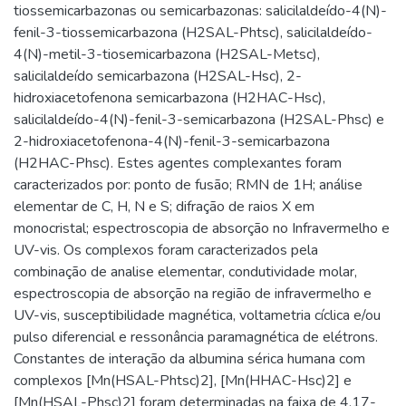
tiossemicarbazonas ou semicarbazonas: salicilaldeído-4(N)-
fenil-3-tiossemicarbazona (H2SAL-Phtsc), salicilaldeído-
4(N)-metil-3-tiosemicarbazona (H2SAL-Metsc),
salicilaldeído semicarbazona (H2SAL-Hsc), 2-
hidroxiacetofenona semicarbazona (H2HAC-Hsc),
salicilaldeído-4(N)-fenil-3-semicarbazona (H2SAL-Phsc) e
2-hidroxiacetofenona-4(N)-fenil-3-semicarbazona
(H2HAC-Phsc). Estes agentes complexantes foram
caracterizados por: ponto de fusão; RMN de 1H; análise
elementar de C, H, N e S; difração de raios X em
monocristal; espectroscopia de absorção no Infravermelho e
UV-vis. Os complexos foram caracterizados pela
combinação de analise elementar, condutividade molar,
espectroscopia de absorção na região de infravermelho e
UV-vis, susceptibilidade magnética, voltametria cíclica e/ou
pulso diferencial e ressonância paramagnética de elétrons.
Constantes de interação da albumina sérica humana com
complexos [Mn(HSAL-Phtsc)2], [Mn(HHAC-Hsc)2] e
[Mn(HSAL-Phsc)2] foram determinadas na faixa de 4,17-