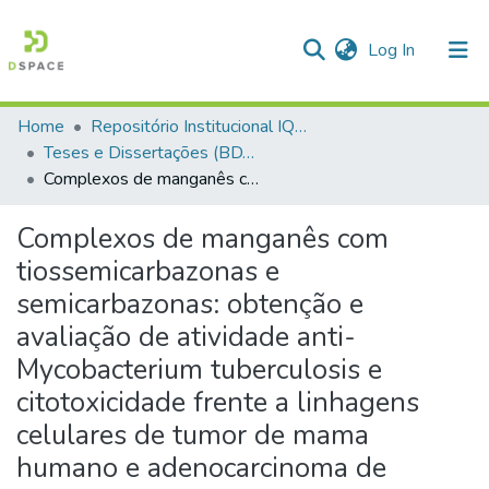
(current)
Log In
Home
Repositório Institucional IQSC
Communities & Collections
Teses e Dissertações (BDTD USP)
Complexos de manganês com tiossemicarbazonas e semicarbazonas: obtenção e avaliação de atividade anti-Mycobacterium tuberculosis e citotoxicidade frente a linhagens celulares de tumor de mama humano e adenocarcinoma de pulmão humano
All of DSpace
Statistics
Complexos de manganês com
tiossemicarbazonas e
semicarbazonas: obtenção e
avaliação de atividade anti-
Mycobacterium tuberculosis e
citotoxicidade frente a linhagens
celulares de tumor de mama
humano e adenocarcinoma de