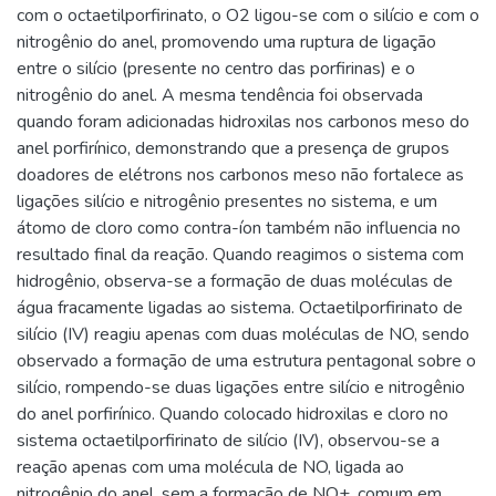
com o octaetilporfirinato, o O2 ligou-se com o silício e com o
nitrogênio do anel, promovendo uma ruptura de ligação
entre o silício (presente no centro das porfirinas) e o
nitrogênio do anel. A mesma tendência foi observada
quando foram adicionadas hidroxilas nos carbonos meso do
anel porfirínico, demonstrando que a presença de grupos
doadores de elétrons nos carbonos meso não fortalece as
ligações silício e nitrogênio presentes no sistema, e um
átomo de cloro como contra-íon também não influencia no
resultado final da reação. Quando reagimos o sistema com
hidrogênio, observa-se a formação de duas moléculas de
água fracamente ligadas ao sistema. Octaetilporfirinato de
silício (IV) reagiu apenas com duas moléculas de NO, sendo
observado a formação de uma estrutura pentagonal sobre o
silício, rompendo-se duas ligações entre silício e nitrogênio
do anel porfirínico. Quando colocado hidroxilas e cloro no
sistema octaetilporfirinato de silício (IV), observou-se a
reação apenas com uma molécula de NO, ligada ao
nitrogênio do anel, sem a formação de NO+, comum em