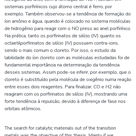
sistemas porfirínicos cujo átomo central é ferro, por
exemplo. Também observou-se a tendência de formação do
íon amônio e água, quando é colocado no sistema moléculas
de hidrogênio para reagir com o NO preso ao anel porfirínico.
Na prática, tanto os porfirinatos de silício (IV) quanto os
octaetilporfirinatos de silício (IV) possuem contra-ions,
sendo o mais comum o cloreto. Por isso, o estudo da
labilidade do íon cloreto com as moléculas estudadas foi de
fundamental importância na determinação da tendência
desses sistemas. Assim pode-se inferir, por exemplo, que o
cloreto é substituído pela molécula de oxigênio numa reação
entre esses dois reagentes. Para finalizar, CO e H2 não
reagiram com os porfirinatos de silício (IV), mostrando uma
forte tendência à repulsão, devido à diferença de fase nos
orbitais atômicos.
The search for catalytic materials out of the transition
metals was the objective of this thesis. Mainly if we