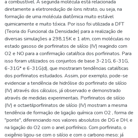
a combustível. A segunda molécula está relacionada
diretamente a eletroredução de íons nitrato, ou seja, na
formação de uma molécula diatômica muito estável
quimicamente e muito tóxica. Por isso foi utilizada a DFT
(Teoria do Funcional da Densidade) para a realização de
diversas simulações a 298,15K e 1 atm, com moléculas no
estado gasoso de porfirinatos de silício (IV) reagindo com
O2 e NO para a confirmação catalítica dos porfirinatos. Para
isso foram utilizados os conjuntos de base 3-21G, 6-31G,
6-31G* e 6-31G(d), que mostraram tendências catalíticas
dos porfirinatos estudados. Assim, por exemplo, pode-se
evidenciar a tendência de hidrólise do porfirinato de silício
(IV) através dos cálculos, já observado e demonstrado
através de medidas experimentais. Porfirinatos de silício
(IV) e octaetilporfirinatos de silício (IV) mostram a mesma
tendência de formação de ligação química com O2 , forma de
"ponte", diferenciando nos valores absolutos de DG e DH, e
na ligação do O2 com o anel porfirínico. Com porfirinato, o
oxigênio ligou-se com o silício e com o carbono meso; já