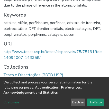
due to the phase difference in the atomic orbitals.
Keywords
catálise
,
silício
,
porfirinatos
,
porfirinas
,
orbitais de fronteira
,
eletrocatálise
,
DFT
,
frontier orbitals
,
electrocatalysis
,
DFT
,
porphyrinatos
,
porphyrins
,
catalysis
,
silicon
URI
http://www.teses.usp.br/teses/disponiveis/75/75131/tde-
14092007-143358/
Collections
Teses e Dissertações (BDTD USP)
We collect and process your personal information for the
Full item page
following purposes:
Authentication, Preferences,
Acknowledgement and Statistics
.
DSpace software
copyright © 2002-2026
LYRASIS
Customize
Decline
That's ok
Cookie settings
Send Feedback