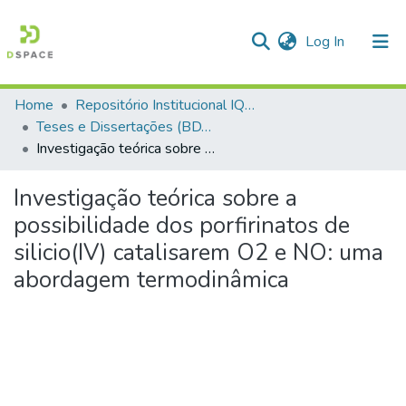
(current)
Log In
Home
Repositório Institucional IQSC
Communities & Collections
Teses e Dissertações (BDTD USP)
Investigação teórica sobre a possibilidade dos porfirinatos de silicio(IV) catalisarem O2 e NO: uma abordagem termodinâmica
All of DSpace
Statistics
Investigação teórica sobre a
possibilidade dos porfirinatos de
silicio(IV) catalisarem O2 e NO: uma
abordagem termodinâmica