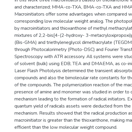
In this work three macroinitiators based on thioxanthone
and characterized; MMA-co-TXA, BMA-co-TXA and HM
Macroinitiators offer some advantages when compared wi
corresponding low molecular weight analog. The photopoly
by macroinitiators and thioxanthone of methyl methacryl
mixtures of 2,2-bis[4-(2-hydroxy- 3-metacryloxipropoxi
(Bis-GMA) and triethyleneglycol dimethacrylate (TEGDM
through Photocalorimetry (Photo-DSC) and Fourier Transf
Spectroscopy with ATR accessory. All systems were stud
of solvent (bulk) using EDB, TEA and DMAEMA, as co-ini
Laser Flash Photolysis determined the transient absorpti
compounds and also the bimolecular rate constants for the
of the compounds. The polymerization reaction of the macro
presence of amine and monomer was studied in order to 
mechanism leading to the formation of radical initiators. E
quantum yield of radicals assets were deducted from th
mechanism. Results showed that the radical production a
macroinitiator is greater than the thioxanthone, making ma
efficient than the low molecular weight compound.