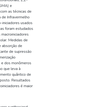
funcionais, 2,2-
s-GMA) e
 com as técnicas de
a de Infravermelho
-iniciadores usados
as foram estudados
 macroiniciadores
olar. Medidas de
de absorção de
tante de supressão
merização
nas e dos monômeros
o que leva à
dimento quântico de
oposto. Resultados
oiniciadores é maior