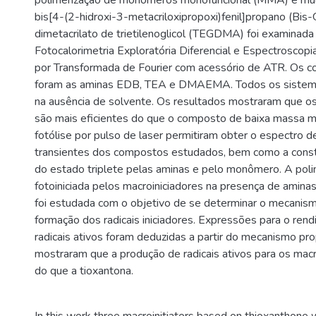
polimerização de monômeros monofuncional (MMA) e multi
bis[4-(2-hidroxi-3-metacriloxipropoxi)fenil]propano (Bi
dimetacrilato de trietilenoglicol (TEGDMA) foi examinada
Fotocalorimetria Exploratória Diferencial e Espectroscopi
por Transformada de Fourier com acessório de ATR. Os co
foram as aminas EDB, TEA e DMAEMA. Todos os sistem
na ausência de solvente. Os resultados mostraram que os
são mais eficientes do que o composto de baixa massa m
fotólise por pulso de laser permitiram obter o espectro 
transientes dos compostos estudados, bem como a cons
do estado triplete pelas aminas e pelo monômero. A poli
fotoiniciada pelos macroiniciadores na presença de ami
foi estudada com o objetivo de se determinar o mecanism
formação dos radicais iniciadores. Expressões para o ren
radicais ativos foram deduzidas a partir do mecanismo pr
mostraram que a produção de radicais ativos para os macr
do que a tioxantona.