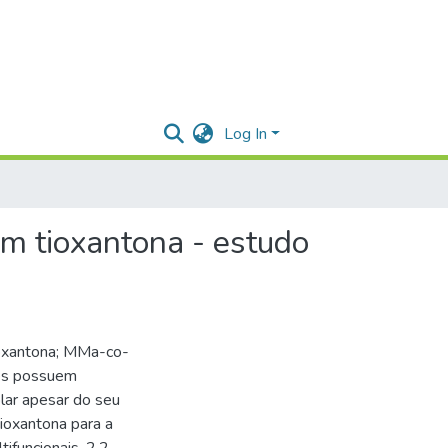
Log In
em tioxantona - estudo
ioxantona; MMa-co-
es possuem
ar apesar do seu
tioxantona para a