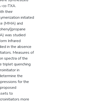
 were synthesized
A-co-TXA.
th their
merization initiated
ate (MMA) and
)phenyl]propane
A) was studied
orm Infrared
ied in the absence
tiators. Measures of
on spectra of the
 triplet quenching
initiator in
determine the
xpressions for the
e proposed
ssets to
croinitiators more