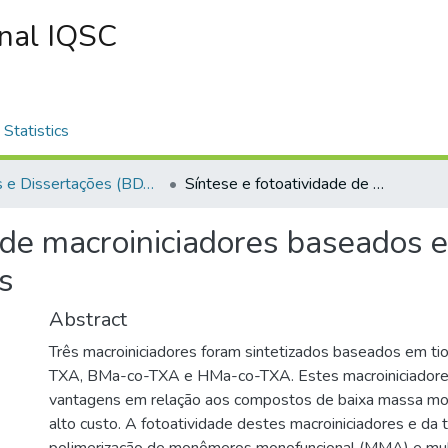
onal IQSC
Statistics
Teses e Dissertações (BDTD USP)
Síntese e fotoatividade de macroiniciadores baseados em tioxantona - estudo mecanístico e aplicações
e de macroiniciadores baseados 
s
Abstract
Três macroiniciadores foram sintetizados baseados em t
TXA, BMa-co-TXA e HMa-co-TXA. Estes macroiniciador
vantagens em relação aos compostos de baixa massa mol
alto custo. A fotoatividade destes macroiniciadores e da 