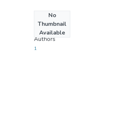
No
Date
Thumbnail
2012-07-31
Available
Authors
1