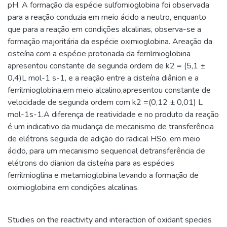
pH. A formação da espécie sulfomioglobina foi observada
para a reação conduzia em meio ácido a neutro, enquanto
que para a reação em condições alcalinas, observa-se a
formação majoritária da espécie oximioglobina. Areação da
cisteína com a espécie protonada da ferrilmioglobina
apresentou constante de segunda ordem de k2 = (5,1 ±
0,4)L mol-1 s-1, e a reação entre a cisteína diânion e a
ferrilmioglobina,em meio alcalino,apresentou constante de
velocidade de segunda ordem com k2 =(0,12 ± 0,01) L
mol-1s-1.A diferença de reatividade e no produto da reação
é um indicativo da mudança de mecanismo de transferência
de elétrons seguida de adição do radical HSo, em meio
ácido, para um mecanismo sequencial detransferência de
elétrons do dianion da cisteína para as espécies
ferrilmioglina e metamioglobina levando a formação de
oximioglobina em condições alcalinas.
Studies on the reactivity and interaction of oxidant species