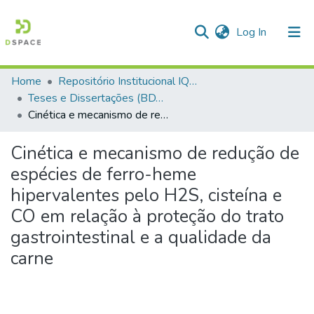
(current)
Log In
Home
Repositório Institucional IQSC
Communities & Collections
Teses e Dissertações (BDTD USP)
Cinética e mecanismo de redução de espécies de ferro-heme hipervalentes pelo H2S, cisteína e CO em relação à proteção do trato gastrointestinal e a qualidade da carne
All of DSpace
Statistics
Cinética e mecanismo de redução de
espécies de ferro-heme
hipervalentes pelo H2S, cisteína e
CO em relação à proteção do trato
gastrointestinal e a qualidade da
carne