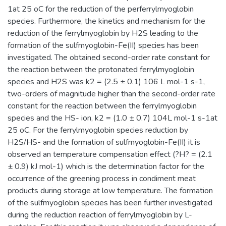
1at 25 oC for the reduction of the perferrylmyoglobin
species. Furthermore, the kinetics and mechanism for the
reduction of the ferrylmyoglobin by H2S leading to the
formation of the sulfmyoglobin-Fe(II) species has been
investigated. The obtained second-order rate constant for
the reaction between the protonated ferrylmyoglobin
species and H2S was k2 = (2.5 ± 0.1) 106 L mol-1 s-1,
two-orders of magnitude higher than the second-order rate
constant for the reaction between the ferrylmyoglobin
species and the HS- ion, k2 = (1.0 ± 0.7) 104L mol-1 s-1at
25 oC. For the ferrylmyoglobin species reduction by
H2S/HS- and the formation of sulfmyoglobin-Fe(II) it is
observed an temperature compensation effect (?H? = (2.1
± 0.9) kJ mol-1) which is the determination factor for the
occurrence of the greening process in condiment meat
products during storage at low temperature. The formation
of the sulfmyoglobin species has been further investigated
during the reduction reaction of ferrylmyoglobin by L-