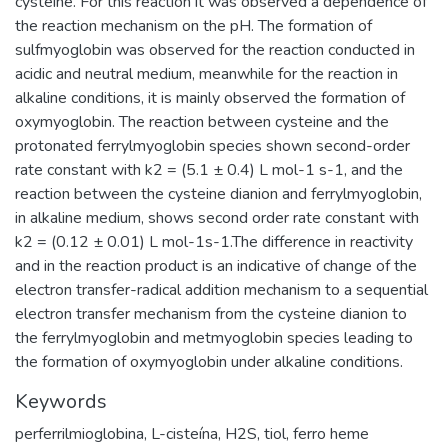
cysteine. For this reaction it was observed a dependence of
the reaction mechanism on the pH. The formation of
sulfmyoglobin was observed for the reaction conducted in
acidic and neutral medium, meanwhile for the reaction in
alkaline conditions, it is mainly observed the formation of
oxymyoglobin. The reaction between cysteine and the
protonated ferrylmyoglobin species shown second-order
rate constant with k2 = (5.1 ± 0.4) L mol-1 s-1, and the
reaction between the cysteine dianion and ferrylmyoglobin,
in alkaline medium, shows second order rate constant with
k2 = (0.12 ± 0.01) L mol-1s-1.The difference in reactivity
and in the reaction product is an indicative of change of the
electron transfer-radical addition mechanism to a sequential
electron transfer mechanism from the cysteine dianion to
the ferrylmyoglobin and metmyoglobin species leading to
the formation of oxymyoglobin under alkaline conditions.
Keywords
perferrilmioglobina
,
L-cisteína
,
H2S
,
tiol
,
ferro heme