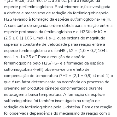
=(3,3 ± 0,6) 102 mol L-1, a 25 oC, para a redução da
espécie perferrilmioglobina. Posteriormente,foi investigada
a cinética e mecanismo de redução da ferrilmioglobinapelo
H2S levando à formação da espécie sulfomioglobina-Fe(II).
A constante de segunda ordem obtida para a reação entre a
espécie protonada da ferrilmioglobina e o H2Sfoide k2 =
(2,5 ± 0,1) 106 L mol-1 s-1, duas ordens de magnitude
superior a constante de velocidade paraa reação entre a
espécie ferrilmioglobina e o íonHS-, k2 = (1,0 ± 0,7)104L
mol-1 s-1a 25 oC.Para a redução da espécie
ferrilmioglobina pelo H2S/HS- e a formação da espécie
sulfomioglobina-Fe(II) observa-se um efeito de
compensação de temperatura (?H? = (2,1 ± 0,9) kJ mol-1) o
que é um fator determinante na ocorrência do processo de
greening em produtos cárneos condimentados durante
estocagem a baixa temperatura. A formação da espécie
sulfomioglobina foi também investigada na reação de
redução da ferrilmioglobina pela L-cisteína. Para esta reação
foi observada dependência do mecanismo da reação com o