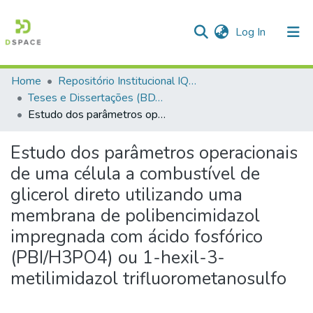
(current)
Log In
Home
Repositório Institucional IQSC
Communities & Collections
Teses e Dissertações (BDTD USP)
Estudo dos parâmetros operacionais de uma célula a combustível de glicerol direto utilizando uma membrana de polibencimidazol impregnada com ácido fosfórico (PBI/H3PO4) ou 1-hexil-3-metilimidazol trifluorometanosulfo
All of DSpace
Statistics
Estudo dos parâmetros operacionais
de uma célula a combustível de
glicerol direto utilizando uma
membrana de polibencimidazol
impregnada com ácido fosfórico
(PBI/H3PO4) ou 1-hexil-3-
metilimidazol trifluorometanosulfo