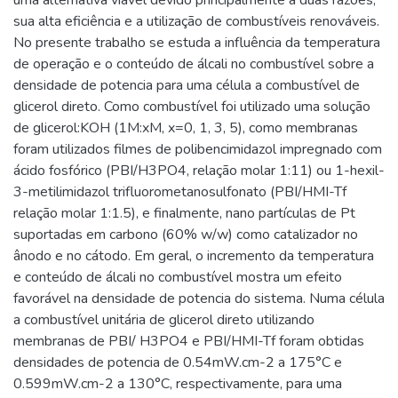
sua alta eficiência e a utilização de combustíveis renováveis.
No presente trabalho se estuda a influência da temperatura
de operação e o conteúdo de álcali no combustível sobre a
densidade de potencia para uma célula a combustível de
glicerol direto. Como combustível foi utilizado uma solução
de glicerol:KOH (1M:xM, x=0, 1, 3, 5), como membranas
foram utilizados filmes de polibencimidazol impregnado com
ácido fosfórico (PBI/H3PO4, relação molar 1:11) ou 1-hexil-
3-metilimidazol trifluorometanosulfonato (PBI/HMI-Tf
relação molar 1:1.5), e finalmente, nano partículas de Pt
suportadas em carbono (60% w/w) como catalizador no
ânodo e no cátodo. Em geral, o incremento da temperatura
e conteúdo de álcali no combustível mostra um efeito
favorável na densidade de potencia do sistema. Numa célula
a combustível unitária de glicerol direto utilizando
membranas de PBI/ H3PO4 e PBI/HMI-Tf foram obtidas
densidades de potencia de 0.54mW.cm-2 a 175°C e
0.599mW.cm-2 a 130°C, respectivamente, para uma