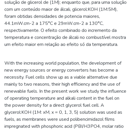
solução de glicerol de (1M); enquanto que, para uma solução
com um conteúdo maior de álcali, glicerol:KOH (1M:5M),
foram obtidas densidades de potencia maiores,
44.1mW.cm-2 a 175°C e 29mW.cm-2 a 130°C,
respectivamente. O efeito combinado do incremento da
temperatura e concentração de álcali no combustível mostra
um efeito maior em relação ao efeito só da temperatura.
With the increasing world population, the development of
new energy sources or energy converters has become a
necessity. Fuel cells show up as a viable alternative due
mainly to two reasons, their high efficiency and the use of
renewable fuels. In the present work we study the influence
of operating temperature and alkali content in the fuel on
the power density for a direct glycerol fuel cell. A
glycerol:KOH (1M: xM, x = 0, 1, 3, 5) solution was used as
fuels, as membranes were used polibencimidazol films
impregnated with phosphoric acid (PBI/H3PO4, molar ratio