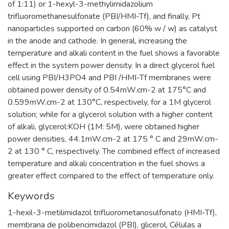
of 1:11) or 1-hexyl-3-methylimidazolium
trifluoromethanesulfonate (PBI/HMI-Tf), and finally, Pt
nanoparticles supported on carbon (60% w / w) as catalyst
in the anode and cathode. In general, increasing the
temperature and alkali content in the fuel shows a favorable
effect in the system power density. In a direct glycerol fuel
cell using PBI/H3PO4 and PBI /HMI-Tf membranes were
obtained power density of 0.54mW.cm-2 at 175°C and
0.599mW.cm-2 at 130°C, respectively, for a 1M glycerol
solution; while for a glycerol solution with a higher content
of alkali, glycerol:KOH (1M: 5M), were obtained higher
power densities, 44.1mW.cm-2 at 175 ° C and 29mW.cm-
2 at 130 ° C, respectively. The combined effect of increased
temperature and alkali concentration in the fuel shows a
greater effect compared to the effect of temperature only.
Keywords
1-hexil-3-metilimidazol trifluorometanosulfonato (HMI-Tf)
,
membrana de polibencimidazol (PBI)
,
glicerol
,
Células a