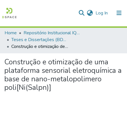
(current)
Log In
Home
Repositório Institucional IQSC
Communities & Collections
Teses e Dissertações (BDTD USP)
Construção e otimização de uma plataforma sensorial eletroquímica a base de nano-metalopolimero poli[Ni(Salpn)]
All of DSpace
Statistics
Construção e otimização de uma
plataforma sensorial eletroquímica a
base de nano-metalopolimero
poli[Ni(Salpn)]