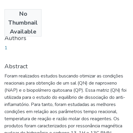
No
Date
Thumbnail
2019-09-30
Available
Authors
1
Abstract
Foram realizados estudos buscando otimizar as condições
reacionais para obtenção de um sal (QN) de naproxeno
(NAP) e o biopolímero quitosana (QP). Essa matriz (QN) foi
utilizada para o estudo do equilíbrio de dissociação do anti-
inflamatório. Para tanto, foram estudadas as melhores
condições em relação aos parâmetros tempo reacional,
temperatura de reação e razão molar dos reagentes. Os
produtos foram caracterizados por ressonância magnética
nuclear de hidrogênio e carbono 13, 1H e 13C RMN,