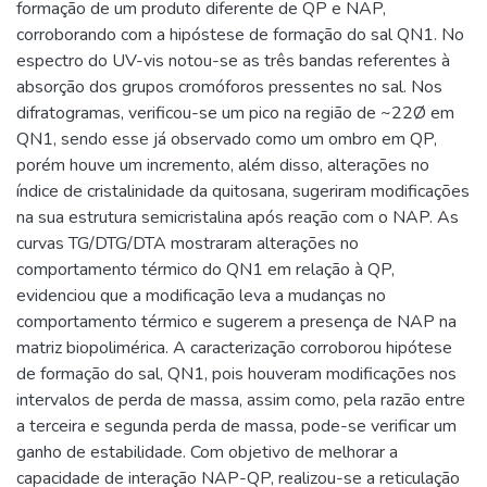
formação de um produto diferente de QP e NAP,
corroborando com a hipóstese de formação do sal QN1. No
espectro do UV-vis notou-se as três bandas referentes à
absorção dos grupos cromóforos pressentes no sal. Nos
difratogramas, verificou-se um pico na região de ~22Ø em
QN1, sendo esse já observado como um ombro em QP,
porém houve um incremento, além disso, alterações no
índice de cristalinidade da quitosana, sugeriram modificações
na sua estrutura semicristalina após reação com o NAP. As
curvas TG/DTG/DTA mostraram alterações no
comportamento térmico do QN1 em relação à QP,
evidenciou que a modificação leva a mudanças no
comportamento térmico e sugerem a presença de NAP na
matriz biopolimérica. A caracterização corroborou hipótese
de formação do sal, QN1, pois houveram modificações nos
intervalos de perda de massa, assim como, pela razão entre
a terceira e segunda perda de massa, pode-se verificar um
ganho de estabilidade. Com objetivo de melhorar a
capacidade de interação NAP-QP, realizou-se a reticulação