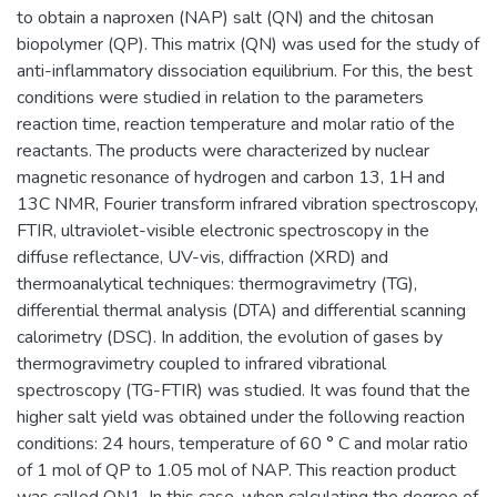
to obtain a naproxen (NAP) salt (QN) and the chitosan
biopolymer (QP). This matrix (QN) was used for the study of
anti-inflammatory dissociation equilibrium. For this, the best
conditions were studied in relation to the parameters
reaction time, reaction temperature and molar ratio of the
reactants. The products were characterized by nuclear
magnetic resonance of hydrogen and carbon 13, 1H and
13C NMR, Fourier transform infrared vibration spectroscopy,
FTIR, ultraviolet-visible electronic spectroscopy in the
diffuse reflectance, UV-vis, diffraction (XRD) and
thermoanalytical techniques: thermogravimetry (TG),
differential thermal analysis (DTA) and differential scanning
calorimetry (DSC). In addition, the evolution of gases by
thermogravimetry coupled to infrared vibrational
spectroscopy (TG-FTIR) was studied. It was found that the
higher salt yield was obtained under the following reaction
conditions: 24 hours, temperature of 60 ° C and molar ratio
of 1 mol of QP to 1.05 mol of NAP. This reaction product
was called QN1. In this case, when calculating the degree of