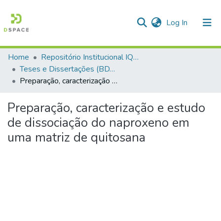
(current)
Log In
Home
Repositório Institucional IQSC
Communities & Collections
Teses e Dissertações (BDTD USP)
Preparação, caracterização e estudo de dissociação do naproxeno em uma matriz de quitosana
All of DSpace
Statistics
Preparação, caracterização e estudo
de dissociação do naproxeno em
uma matriz de quitosana