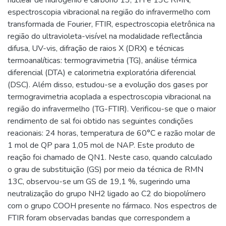
espectroscopia vibracional na região do infravermelho com
transformada de Fourier, FTIR, espectroscopia eletrônica na
região do ultravioleta-visível na modalidade reflectância
difusa, UV-vis, difração de raios X (DRX) e técnicas
termoanalíticas: termogravimetria (TG), análise térmica
diferencial (DTA) e calorimetria exploratória diferencial
(DSC). Além disso, estudou-se a evolução dos gases por
termogravimetria acoplada a espectroscopia vibracional na
região do infravermelho (TG-FTIR). Verificou-se que o maior
rendimento de sal foi obtido nas seguintes condições
reacionais: 24 horas, temperatura de 60°C e razão molar de
1 mol de QP para 1,05 mol de NAP. Este produto de
reação foi chamado de QN1. Neste caso, quando calculado
o grau de substituição (GS) por meio da técnica de RMN
13C, observou-se um GS de 19,1 %, sugerindo uma
neutralização do grupo NH2 ligado ao C2 do biopolímero
com o grupo COOH presente no fármaco. Nos espectros de
FTIR foram observadas bandas que correspondem a