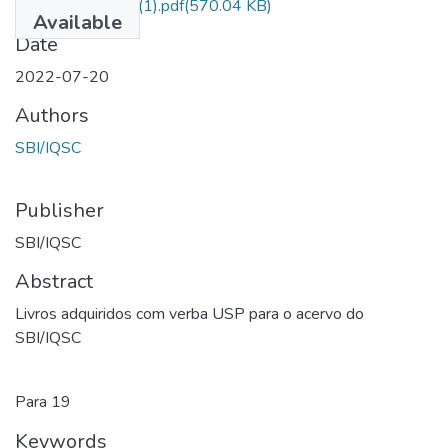
Relação de livros (1).pdf
(570.04 KB)
Available
Date
2022-07-20
Authors
SBI/IQSC
Publisher
SBI/IQSC
Abstract
Livros adquiridos com verba USP para o acervo do
SBI/IQSC
Para 19
Keywords