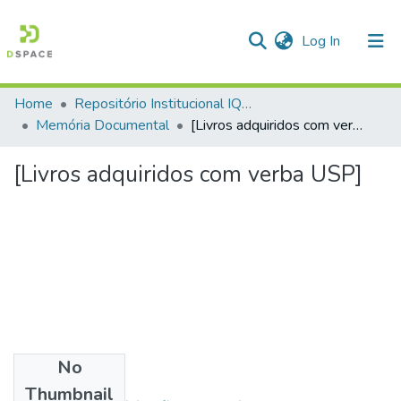
(current)
Log In
Home
Repositório Institucional IQSC
Communities & Collections
Memória Documental
[Livros adquiridos com verba USP]
All of DSpace
[Livros adquiridos com verba USP]
Statistics
No
Files
Thumbnail