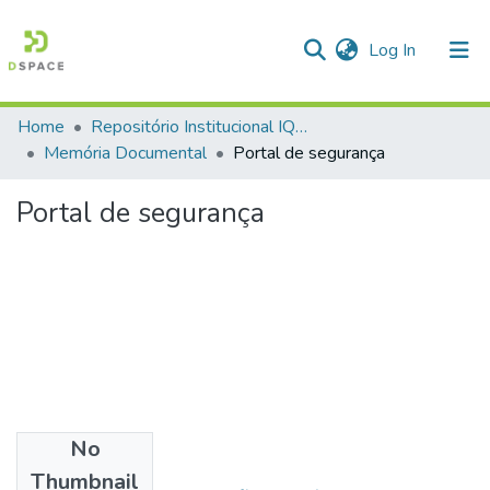
(current)
Log In
Home
Repositório Institucional IQSC
Communities & Collections
Memória Documental
Portal de segurança
All of DSpace
Portal de segurança
Statistics
No
Files
Thumbnail