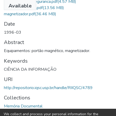
Oficio portal de seguranca.pdf
(4.57 MB)
Available
Portao magnetico.pdf
(13.56 MB)
magnetizador.pdf
(36.46 MB)
Date
1996-03
Abstract
Equipamentos: portão magnético, magnetizador.
Keywords
CIÊNCIA DA INFORMAÇÃO
URI
http://repositorio.iqsc.usp.br/handle/RIIQSC/4789
Collections
Memória Documental
We collect and process your personal information for the