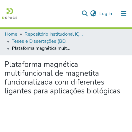
(current)
Log In
Home
Repositório Institucional IQSC
Communities & Collections
Teses e Dissertações (BDTD USP)
Plataforma magnética multifuncional de magnetita funcionalizada com diferentes ligantes para aplicações biológicas
All of DSpace
Statistics
Plataforma magnética
multifuncional de magnetita
funcionalizada com diferentes
ligantes para aplicações biológicas