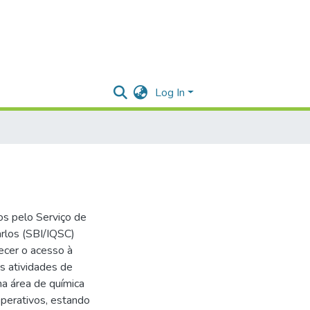
Log In
os pelo Serviço de
arlos (SBI/IQSC)
ecer o acesso à
s atividades de
na área de química
operativos, estando