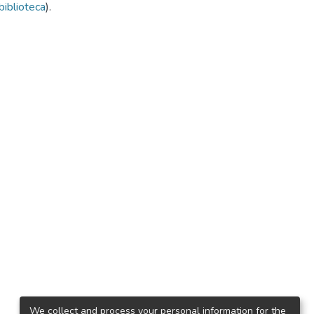
biblioteca
).
We collect and process your personal information for the