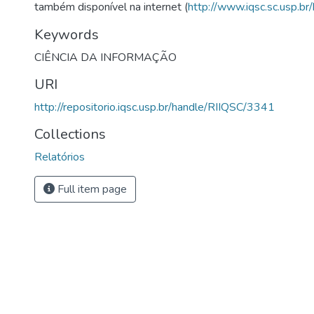
também disponível na internet (
http://www.iqsc.sc.usp.br/
Keywords
CIÊNCIA DA INFORMAÇÃO
URI
http://repositorio.iqsc.usp.br/handle/RIIQSC/3341
Collections
Relatórios
Full item page