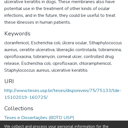
ulcerative keratitis in dogs. These membranes also have
potential use in the treatment of other kinds of ocular
infections, and in the future, they could be useful to treat
these illnesses in human patients.
Keywords
cloranfenicol
,
Escherichia coli
,
úlcera ocular
,
Sthaphylococcus
aureus
,
ceratite ulcerativa
,
liberação controlada
,
tobramicina
,
ciprofloxacina
,
tobramycin
,
corneal ulcer
,
controlled drug
release
,
Escherichia coli
,
ciprofloxacin
,
chloramphenicol
,
Staphylococcus aureus
,
ulcerative keratitis
URI
http://www.teses.usp.br/teses/disponiveis/75/75133/tde-
15102019-160725/
Collections
Teses e Dissertações (BDTD USP)
We collect and process your personal information for the