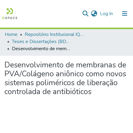
(current)
Log In
Home
Repositório Institucional IQSC
Communities & Collections
Teses e Dissertações (BDTD USP)
Desenvolvimento de membranas de PVA/Colágeno aniônico como novos sistemas poliméricos de liberação controlada de antibióticos
All of DSpace
Statistics
Desenvolvimento de membranas de
PVA/Colágeno aniônico como novos
sistemas poliméricos de liberação
controlada de antibióticos