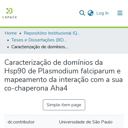
(current)
Log In
Home
Repositório Institucional IQSC
Communities & Collections
Teses e Dissertações (BDTD USP)
Caracterização de domínios da Hsp90 de Plasmodium falciparum e mapeamento da interação com a sua co-chaperona Aha4
All of DSpace
Statistics
Caracterização de domínios da
Hsp90 de Plasmodium falciparum e
mapeamento da interação com a sua
co-chaperona Aha4
Simple item page
dc.contributor
Universidade de São Paulo