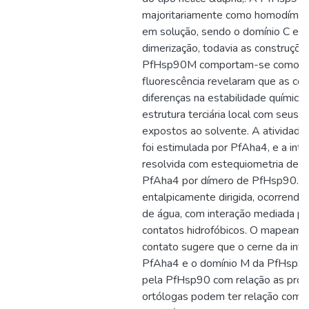
majoritariamente como homodímero
em solução, sendo o domínio C ess
dimerização, todavia as construç
PfHsp90M comportam-se como mo
fluorescência revelaram que as co
diferenças na estabilidade químic
estrutura terciária local com seus 
expostos ao solvente. A atividad
foi estimulada por PfAha4, e a inte
resolvida com estequiometria de 
PfAha4 por dímero de PfHsp90. Tal
entalpicamente dirigida, ocorrendo
de água, com interação mediada pr
contatos hidrofóbicos. O mapeame
contato sugere que o cerne da inte
PfAha4 e o domínio M da PfHsp90.
pela PfHsp90 com relação as prop
ortólogas podem ter relação com o