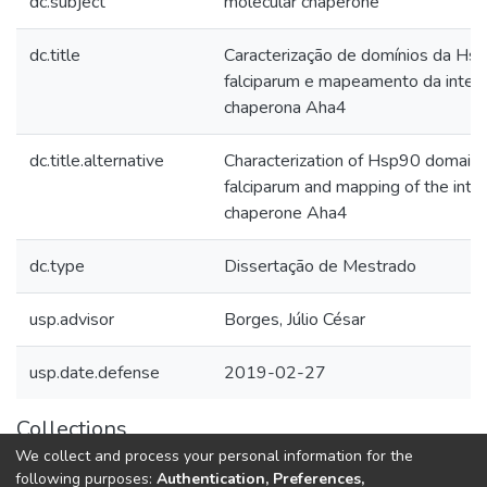
dc.subject
molecular chaperone
dc.title
Caracterização de domínios da H
falciparum e mapeamento da inter
chaperona Aha4
dc.title.alternative
Characterization of Hsp90 domain
falciparum and mapping of the inter
chaperone Aha4
dc.type
Dissertação de Mestrado
usp.advisor
Borges, Júlio César
usp.date.defense
2019-02-27
Collections
We collect and process your personal information for the
Teses e Dissertações (BDTD USP)
following purposes:
Authentication, Preferences,