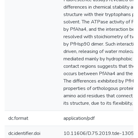
differences in chemical stability and
structure with their tryptophans pa
solvent. The ATPase activity of P
by PfAha4, and the interaction b
resolved with stoichiometry of tw
by PfHsp90 dimer. Such interaction
driven, releasing of water molecules
mediated mainly by hydrophobic co
contact regions suggests that the c
occurs between PfAha4 and the M
The differences exhibited by PfHs
properties of orthologous proteins
amino acid residues that connect 
its structure, due to its flexibility,
dc.format
application/pdf
dc.identifier.doi
10.11606/D.75.2019.tde-1305