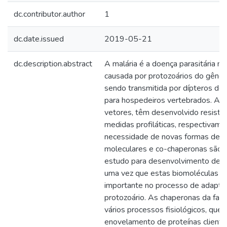
dc.contributor.author
1
dc.date.issued
2019-05-21
dc.description.abstract
A malária é a doença parasitária 
causada por protozoários do gêne
sendo transmitida por dípteros do
para hospedeiros vertebrados. Amb
vetores, têm desenvolvido resistê
medidas profiláticas, respectivame
necessidade de novas formas de c
moleculares e co-chaperonas são i
estudo para desenvolvimento de te
uma vez que estas biomoléculas
importante no processo de adaptaç
protozoário. As chaperonas da fam
vários processos fisiológicos, que 
enovelamento de proteínas client