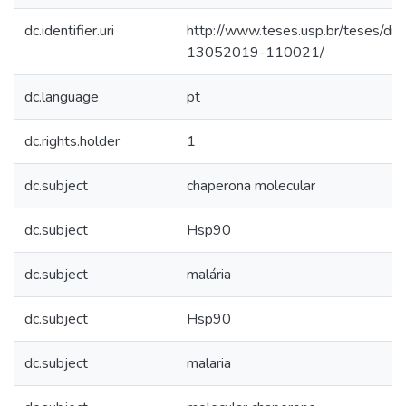
dc.identifier.uri
http://www.teses.usp.br/teses/di
13052019-110021/
dc.language
pt
dc.rights.holder
1
dc.subject
chaperona molecular
dc.subject
Hsp90
dc.subject
malária
dc.subject
Hsp90
dc.subject
malaria