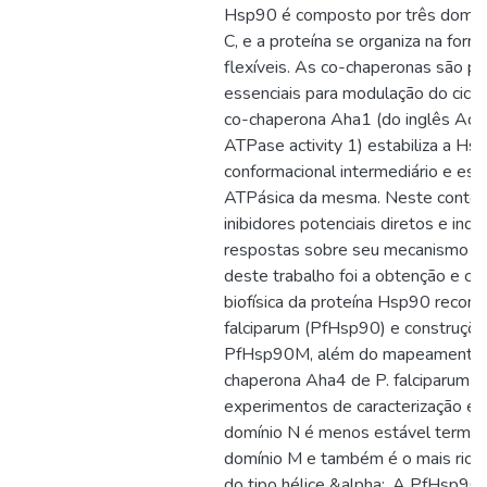
Hsp90 é composto por três domín
C, e a proteína se organiza na fo
flexíveis. As co-chaperonas são pro
essenciais para modulação do ciclo
co-chaperona Aha1 (do inglês Acti
ATPase activity 1) estabiliza a H
conformacional intermediário e esti
ATPásica da mesma. Neste context
inibidores potenciais diretos e ind
respostas sobre seu mecanismo de 
deste trabalho foi a obtenção e car
biofísica da proteína Hsp90 reco
falciparum (PfHsp90) e construç
PfHsp90M, além do mapeamento da
chaperona Aha4 de P. falciparum (
experimentos de caracterização es
domínio N é menos estável termic
domínio M e também é o mais rico 
do tipo hélice &alpha;. A PfHsp90